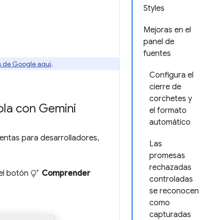
Styles
Mejoras en el
panel de
fuentes
os de Google aquí
.
Configura el
cierre de
corchetes y
ola con Gemini
el formato
automático
entas para desarrolladores,
Las
promesas
rechazadas
 el botón
Comprender
controladas
se reconocen
como
capturadas