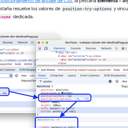
posicionamiento de anclaje de CSS
, la pestaña
Elements
>
St
estaña resuelve los valores de
position-try-options
y vincu
-name
dedicada.