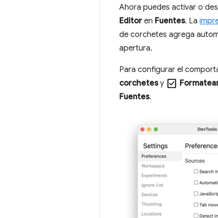
Ahora puedes activar o desa
Editor
en
Fuentes
. La
impr
de corchetes agrega automá
apertura.
Para configurar el comport
check_box
corchetes
y
Formatear
Fuentes
.