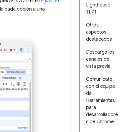
yles
ahora admite
reglas de
Lighthouse
la cada opción a una
11.7.1
Otros
aspectos
destacados
Descarga los
canales de
vista previa
Comunícate
con el equipo
de
Herramientas
para
desarrolladore
s de Chrome