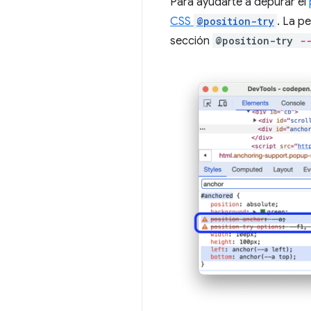
Para ayudarte a depurar el
CSS
@position-try
. La p
sección
@position-try
-