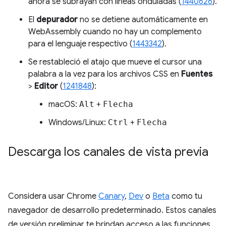
ahora se subrayan con líneas onduladas (
1440626
).
El
depurador
no se detiene automáticamente en
WebAssembly cuando no hay un complemento
para el lenguaje respectivo (
1443342
).
Se restableció el atajo que mueve el cursor una
palabra a la vez para los archivos CSS en
Fuentes
>
Editor
(
1241848
):
macOS:
Alt
+
Flecha
Windows/Linux:
Ctrl
+
Flecha
Descarga los canales de vista previa
Considera usar Chrome
Canary
,
Dev
o
Beta
como tu
navegador de desarrollo predeterminado. Estos canales
de versión preliminar te brindan acceso a las funciones