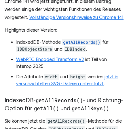
Chrome 141 wird jetzt eingeführt. In diesem Beitrag
werden einige der wichtigsten Funktionen des Releases
vorgestellt.
Vollständige Versionshinweise zu Chrome 141
Highlights dieser Version:
IndexedDB-Methode
getAllRecords()
für
IDBObjectStore
und
IDBIndex
.
WebRTC Encoded Transform V2
ist Teil von
Interop 2025.
Die Attribute
width
und
height
werden
jetzt in
verschachtelten SVG-Dateien unterstützt
.
Indexed
DB-
get
All
Records(
)
- und Richtung-
Option für
get
All(
)
und
get
All
Keys(
)
Sie können jetzt die
getAllRecords()
-Methode für die