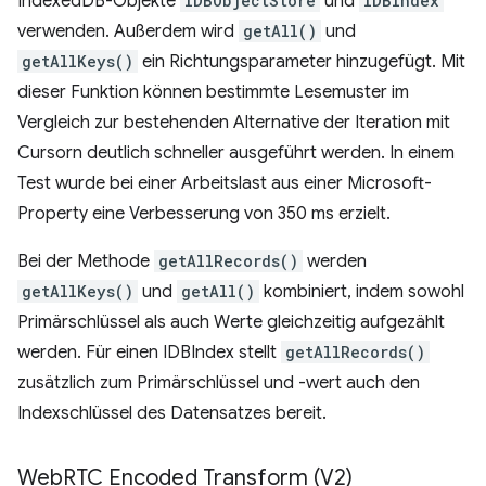
IndexedDB-Objekte
IDBObjectStore
und
IDBIndex
verwenden. Außerdem wird
getAll()
und
getAllKeys()
ein Richtungsparameter hinzugefügt. Mit
dieser Funktion können bestimmte Lesemuster im
Vergleich zur bestehenden Alternative der Iteration mit
Cursorn deutlich schneller ausgeführt werden. In einem
Test wurde bei einer Arbeitslast aus einer Microsoft-
Property eine Verbesserung von 350 ms erzielt.
Bei der Methode
getAllRecords()
werden
getAllKeys()
und
getAll()
kombiniert, indem sowohl
Primärschlüssel als auch Werte gleichzeitig aufgezählt
werden. Für einen IDBIndex stellt
getAllRecords()
zusätzlich zum Primärschlüssel und -wert auch den
Indexschlüssel des Datensatzes bereit.
Web
RTC Encoded Transform (V2)