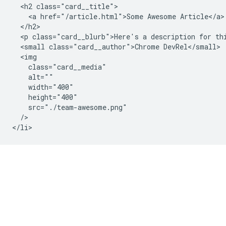
  <h2 class="card__title">

    <a href="/article.html">Some Awesome Article</a>

  </h2>

  <p class="card__blurb">Here's a description for thi
  <small class="card__author">Chrome DevRel</small>

  <img

    class="card__media"

    alt=""

    width="400"

    height="400"

    src="./team-awesome.png"

  />
