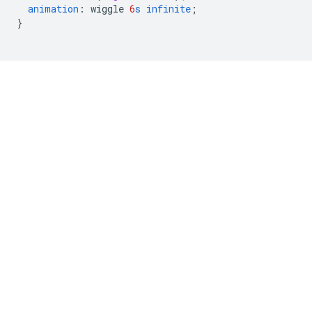
animation
:
wiggle
6
s
infinite
;
}