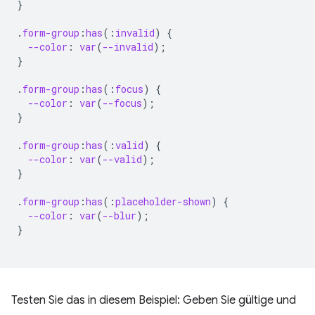
}
.
form-group
:
has
(
:
invalid
)
{
--color
:
var
(
--invalid
);
}
.
form-group
:
has
(
:
focus
)
{
--color
:
var
(
--focus
);
}
.
form-group
:
has
(
:
valid
)
{
--color
:
var
(
--valid
);
}
.
form-group
:
has
(
:
placeholder-shown
)
{
--color
:
var
(
--blur
);
}
Testen Sie das in diesem Beispiel: Geben Sie gültige und