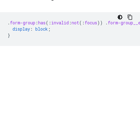
.
form-group
:
has
(
:
invalid
:
not
(
:
focus
))
.
form-group__
display
:
block
;
}