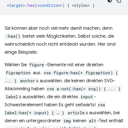
<
target
>
:
has
(
<
condition
>
)
{
<
styles
>
}
Sie können aber noch viel mehr damit machen, denn
:has()
bietet viele Möglichkeiten. Selbst solche, die
wahrscheinlich noch nicht entdeckt wurden. Hier sind
einige Beispiele:
Wählen Sie
figure
-Elemente mit einer direkten
figcaption
aus.
css figure:has(> figcaption) {
... }
anchor
s auswählen, die keinen direkten SVG-
Abkömmling haben
css a:not(:has(> svg)) { ... }
label
s auswählen, die ein direktes
input
-
Schwesterelement haben Es geht seitwärts!
css
label:has(+ input) { … }
article
s auswählen, bei
denen ein untergeordneter
img
keinen
alt
-Text enthält