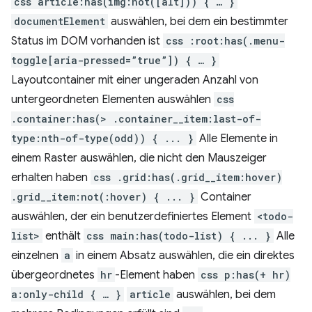
css article:has(img:not([alt])) { … }
documentElement
auswählen, bei dem ein bestimmter
Status im DOM vorhanden ist
css :root:has(.menu-
toggle[aria-pressed=”true”]) { … }
Layoutcontainer mit einer ungeraden Anzahl von
untergeordneten Elementen auswählen
css
.container:has(> .container__item:last-of-
type:nth-of-type(odd)) { ... }
Alle Elemente in
einem Raster auswählen, die nicht den Mauszeiger
erhalten haben
css .grid:has(.grid__item:hover)
.grid__item:not(:hover) { ... }
Container
auswählen, der ein benutzerdefiniertes Element
<todo-
list>
enthält
css main:has(todo-list) { ... }
Alle
einzelnen
a
in einem Absatz auswählen, die ein direktes
übergeordnetes
hr
-Element haben
css p:has(+ hr)
a:only-child { … }
article
auswählen, bei dem