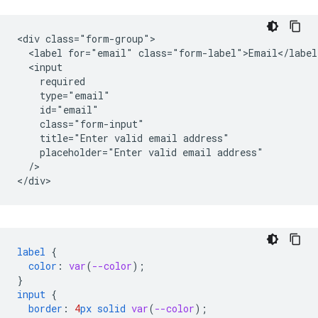
<div class="form-group">

  <label for="email" class="form-label">Email</label>
  <input

    required

    type="email"

    id="email"

    class="form-input"

    title="Enter valid email address"

    placeholder="Enter valid email address"

  />   

label
{
color
:
var
(
--color
);
}
input
{
border
:
4
px
solid
var
(
--color
);