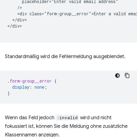
      placeholder="Enter valid email address"

    />   

    <div class="form-group__error">Enter a valid emai
  </div>

</div>

Standardmäßig wird die Fehlermeldung ausgeblendet.
.
form-group__error
{
display
:
none
;
}
Wenn das Feld jedoch
:invalid
wird und nicht
fokussiert ist, können Sie die Meldung ohne zusätzliche
Klassennamen anzeigen.