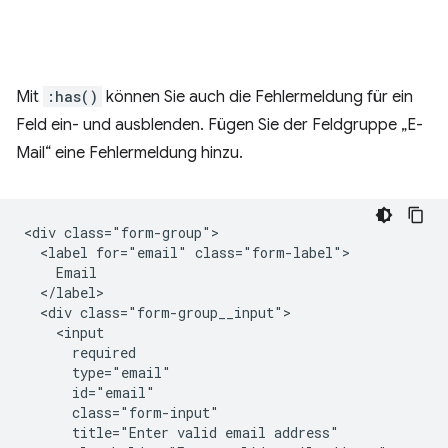
Mit
:has()
können Sie auch die Fehlermeldung für ein
Feld ein- und ausblenden. Fügen Sie der Feldgruppe „E-
Mail“ eine Fehlermeldung hinzu.
<div class="form-group">

  <label for="email" class="form-label">

    Email

  </label>

  <div class="form-group__input">

    <input

      required

      type="email"

      id="email"

      class="form-input"

      title="Enter valid email address"
