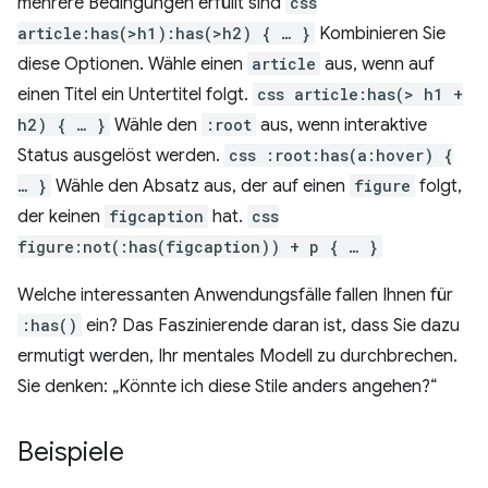
mehrere Bedingungen erfüllt sind
css
article:has(>h1):has(>h2) { … }
Kombinieren Sie
diese Optionen. Wähle einen
article
aus, wenn auf
einen Titel ein Untertitel folgt.
css article:has(> h1 +
h2) { … }
Wähle den
:root
aus, wenn interaktive
Status ausgelöst werden.
css :root:has(a:hover) {
… }
Wähle den Absatz aus, der auf einen
figure
folgt,
der keinen
figcaption
hat.
css
figure:not(:has(figcaption)) + p { … }
Welche interessanten Anwendungsfälle fallen Ihnen für
:has()
ein? Das Faszinierende daran ist, dass Sie dazu
ermutigt werden, Ihr mentales Modell zu durchbrechen.
Sie denken: „Könnte ich diese Stile anders angehen?“
Beispiele