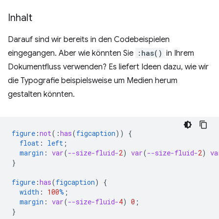
Inhalt
Darauf sind wir bereits in den Codebeispielen
eingegangen. Aber wie könnten Sie
:has()
in Ihrem
Dokumentfluss verwenden? Es liefert Ideen dazu, wie wir
die Typografie beispielsweise um Medien herum
gestalten könnten.
figure
:
not
(
:
has
(
figcaption
))
{
float
:
left
;
margin
:
var
(
--size-fluid-
2
)
var
(
--size-fluid-
2
)
va
}
figure
:
has
(
figcaption
)
{
width
:
100
%
;
margin
:
var
(
--size-fluid-
4
)
0
;
}