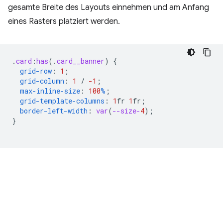
gesamte Breite des Layouts einnehmen und am Anfang
eines Rasters platziert werden.
.
card
:
has
(
.
card__banner
)
{
grid-row
:
1
;
grid-column
:
1
/
-1
;
max-inline-size
:
100
%
;
grid-template-columns
:
1
fr
1
fr
;
border-left-width
:
var
(
--size-
4
);
}