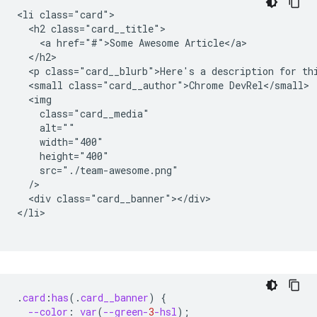
<li class="card">

  <h2 class="card__title">

    <a href="#">Some Awesome Article</a>

  </h2>

  <p class="card__blurb">Here's a description for thi
  <small class="card__author">Chrome DevRel</small>

  <img

    class="card__media"

    alt=""

    width="400"

    height="400"

    src="./team-awesome.png"

  />

  <div class="card__banner"></div>

</li>

.
card
:
has
(
.
card__banner
)
{
--color
:
var
(
--green-
3
-hsl
);