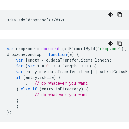
var
dropzone
=
document
.
getElementById
(
'dropzone'
);
dropzone
.
ondrop
=
function
(
e
)
{
var
length
=
e
.
dataTransfer
.
items
.
length
;
for
(
var
i
=
0
;
i
 < 
length
;
i
++
)
{
var
entry
=
e
.
dataTransfer
.
items
[
i
].
webkitGetAsE
if
(
entry
.
isFile
)
{
...
// do whatever you want
}
else
if
(
entry
.
isDirectory
)
{
...
// do whatever you want
}
}
};