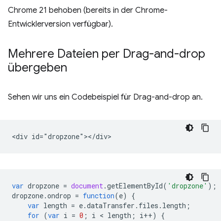
Chrome 21 behoben (bereits in der Chrome-
Entwicklerversion verfügbar).
Mehrere Dateien per Drag-and-drop
übergeben
Sehen wir uns ein Codebeispiel für Drag-and-drop an.
var
dropzone
=
document
.
getElementById
(
'dropzone'
);
dropzone
.
ondrop
=
function
(
e
)
{
var
length
=
e
.
dataTransfer
.
files
.
length
;
for
(
var
i
=
0
;
i
 < 
length
;
i
++
)
{