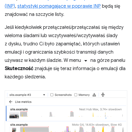
(INP)
,
statystyki pomagające w poprawie INP
będą się
znajdować na szczycie listy.
Jeśli kiedykolwiek przełączałeś/przełączałaś się między
wieloma śladami lub wczytywałeś/wczytywałaś ślady
z dysku, trudno Ci było zapamiętać, których ustawień
emulacji i ograniczania szybkości transmisji danych
arrow_drop_down
używasz w każdym śladzie. W menu
na górze panelu
Skuteczność
znajduje się teraz informacja o emulacji dla
każdego śledzenia.