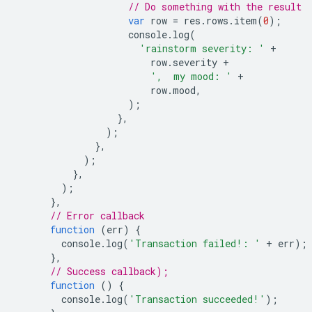
// Do something with the result
var
row
=
res
.
rows
.
item
(
0
);
console
.
log
(
'rainstorm severity: '
+
row
.
severity
+
',  my mood: '
+
row
.
mood
,
);
},
);
},
);
},
);
},
// Error callback
function
(
err
)
{
console
.
log
(
'Transaction failed!: '
+
err
);
},
// Success callback);
function
()
{
console
.
log
(
'Transaction succeeded!'
);