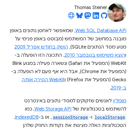
Thomas Steiner
Web SQL Database API
, שמאפשר לאחסן נתונים באופן
מובנה במחשב של המשתמש (מבוסס באופן פנימי על
מנוע מסד הנתונים SQLite),
הושק בחודש אפריל 2009
ו
הוצא משימוש בנובמבר 2010
. התכונה הזו הופעלה ב-
WebKit (המפעיל את Safari) ונשארה פעילה במנוע Blink
(המפעיל את Chrome), אבל היא אף פעם לא הופעלה ב-
Gecko (המפעיל את Firefox) ו
WebKit הסירה אותה
ב-2019
.
מומלץ
לאנשים שזקוקים למסדי נתונים באינטרנט
להשתמש בטכנולוגיות של
Web Storage API
, כמו
localStorage
ו-
sessionStorage
, או ב-
IndexedDB
.
הטכנולוגיות האלה מציגות את נקודות החוזק שלהן