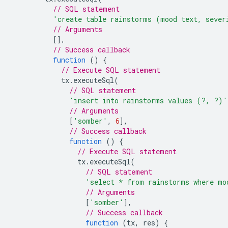
// SQL statement
'create table rainstorms (mood text, sever
// Arguments
[],
// Success callback
function
()
{
// Execute SQL statement
tx
.
executeSql
(
// SQL statement
'insert into rainstorms values (?, ?)'
// Arguments
[
'somber'
,
6
],
// Success callback
function
()
{
// Execute SQL statement
tx
.
executeSql
(
// SQL statement
'select * from rainstorms where mo
// Arguments
[
'somber'
],
// Success callback
function
(
tx
,
res
)
{