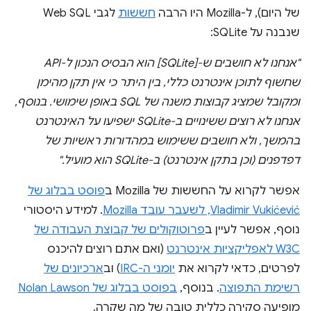
של היום), ל-Mozilla היו הרבה
חששות
לגבי Web SQL
שנבנה על SQLite:
"אנחנו לא חושבים ש-[SQLite] הוא הבסיס הנכון ל-API
שחשוף לתוכן אינטרנט כללי, בין היתר כי אין תקן מהימן
ומקובל שמציג קבוצות משנה של SQL באופן שימושי. בנוסף,
אנחנו לא רוצים ששינויים ב-SQLite ישפיעו על האינטרנט
בהמשך, ולא חושבים ששימוש במהדורות ראשיות של
דפדפנים (וכן בתקן אינטרנט) ב-SQLite הוא מועיל."
אפשר לקרוא על החששות של Mozilla ב
פוסט בבלוג של
Vladimir Vukićević, לשעבר עובד Mozilla
. למידע היסטורי
נוסף, אפשר לעיין ב
פרוטוקולים של קבוצת העבודה של
W3C לאפליקציות אינטרנט
(ואם אתם רוצים להיכנס
לפרטים, כדאי לקרוא את
יומני ה-IRC
) וב
ארכיונים של
רשימת התפוצה
. בנוסף,
בפוסט בבלוג של Nolan Lawson
מופיעה סקירה כללית טובה של מה שקרה.