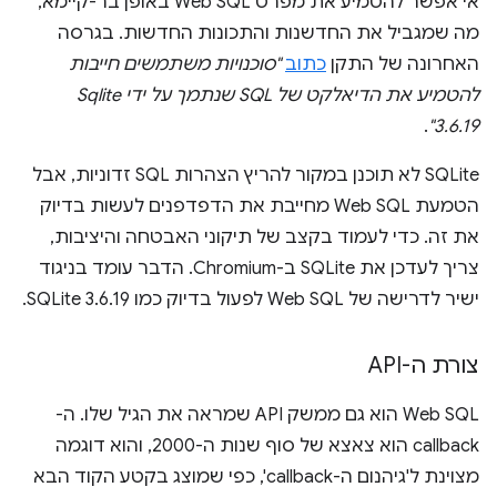
אי אפשר להטמיע את מפרט Web SQL באופן בר-קיימא,
מה שמגביל את החדשנות והתכונות החדשות. בגרסה
האחרונה של התקן
כתוב
"סוכנויות משתמשים חייבות
להטמיע את הדיאלקט של SQL שנתמך על ידי Sqlite
.
3.6.19"
SQLite לא תוכנן במקור להריץ הצהרות SQL זדוניות, אבל
הטמעת Web SQL מחייבת את הדפדפנים לעשות בדיוק
את זה. כדי לעמוד בקצב של תיקוני האבטחה והיציבות,
צריך לעדכן את SQLite ב-Chromium. הדבר עומד בניגוד
ישיר לדרישה של Web SQL לפעול בדיוק כמו SQLite 3.6.19.
צורת ה-API
Web SQL הוא גם ממשק API שמראה את הגיל שלו. ה-
callback הוא צאצא של סוף שנות ה-2000, והוא דוגמה
מצוינת ל'גיהנום ה-callback', כפי שמוצג בקטע הקוד הבא