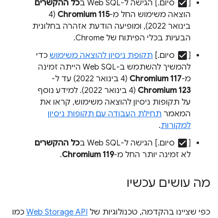
check_box
[
סיום.] הגישה ל-Web SQL ב
כל ההקשרים
הוצאה משימוש החל מ-
Chromium 115
(4
בינואר 2022), ומופיעה הודעת אזהרה בחלונית
הבעיות בכלי הפיתוח של Chrome.
check_box
[
סיום.]
תקופת ניסיון להוצאה משימוש
כדי
להמשיך להשתמש ב-Web SQL הייתה זמינה
מ-
Chromium 117
(4 בינואר 2022) עד ל-
Chromium 123
(4 בינואר 2022). למידע נוסף
על תקופות ניסיון להוצאה משימוש, קראו את
המאמר
תחילת העבודה עם תקופות ניסיון
למקורות
.
check_box
[
סיום.] הגישה ל-Web SQL ב
כל ההקשרים
לא זמינה יותר החל מ-
Chromium 119
.
מה עושים עכשיו
כפי שציינו בהקדמה, טכנולוגיות של
Web Storage API
כמו