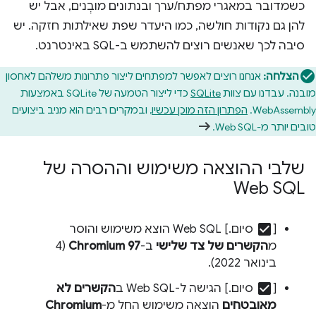
כשמדובר במאגרי מפתח/ערך ובנתונים מובְנים, אבל יש
להן גם נקודות חולשה, כמו היעדר שפת שאילתות חזקה. יש
סיבה לכך שאנשים רוצים להשתמש ב-SQL באינטרנט.
הצלחה:
אנחנו רוצים לאפשר למפתחים ליצור פתרונות משלהם לאחסון
מובנה. עבדנו עם צוות
SQLite
כדי ליצור הטמעה של SQLite באמצעות
WebAssembly.
הפתרון הזה מוכן עכשיו
, ובמקרים רבים הוא מניב ביצועים
טובים יותר מ-Web SQL.
שלבי ההוצאה משימוש וההסרה של
Web SQL
check_box
[
סיום.] Web SQL הוצא משימוש והוסר
מ
הקשרים של צד שלישי
ב-
Chromium 97
(4
בינואר 2022).
check_box
[
סיום.] הגישה ל-Web SQL ב
הקשרים לא
מאובטחים
הוצאה משימוש החל מ-
Chromium