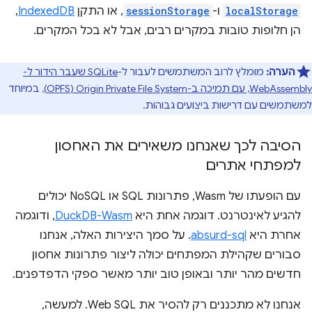
localStorage
ו-
sessionStorage
, או התקן
IndexedDB
,
הן חלופות טובות במקרים רבים, אבל לא בכל המקרים.
הערה:
מומלץ לרוב המשתמשים לעבור ל-
SQLite שעבר הידור ל-
WebAssembly, עם תמיכה ב-Origin Private File System‏ (OPFS)
, במיוחד
למשתמשים עם דרישות ביצועים גבוהות.
הסיבה לכך שאנחנו משאירים את האחסון
למפתחי אתרים
עם הופעתו של Wasm, פתרונות SQL או NoSQL יכולים
להגיע לאינטרנט. דוגמה אחת היא
DuckDB-Wasm
, ודוגמה
אחרת היא
absurd-sql
. על סמך היצירות האלה, אנחנו
סבורים שקהילת המפתחים יכולה ליצור פתרונות אחסון
חדשים מהר יותר ובאופן טוב יותר מאשר ספקי הדפדפנים.
אנחנו לא מתכננים רק להסיר את Web SQL. למעשה,