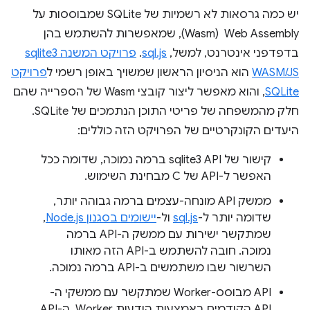
יש כמה גרסאות לא רשמיות של SQLite שמבוססות על
Web Assembly ‏ (Wasm), שמאפשרות להשתמש בהן
בדפדפני אינטרנט, למשל,
sql.js
.
פרויקט המשנה sqlite3
WASM/JS
הוא הניסיון הראשון שמשויך באופן רשמי ל
פרויקט
SQLite
, והוא מאפשר ליצור קובצי Wasm של הספרייה שהם
חלק מהמשפחה של פריטי התוכן הנתמכים של SQLite.
היעדים הקונקרטיים של הפרויקט הזה כוללים:
קישור של sqlite3 API ברמה נמוכה, שדומה ככל
האפשר ל-API של C מבחינת השימוש.
ממשק API מונחה-עצמים ברמה גבוהה יותר,
שדומה יותר ל-
sql.js
ול-
יישומים בסגנון Node.js
,
שמתקשר ישירות עם ממשק ה-API ברמה
נמוכה. חובה להשתמש ב-API הזה מאותו
השרשור שבו משתמשים ב-API ברמה נמוכה.
‫API מבוסס-Worker שמתקשר עם ממשקי ה-
API הקודמים באמצעות הודעות Worker. ה-API