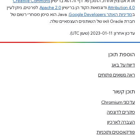
אלא אם צוין אחרת, התוכן של דף זה הוא ברישיון
Creative Commons
Attribution 4.0
ודוגמאות הקוד הן ברישיון
Apache 2.0
. לפרטים, ניתן לעיין
ב
מדיניות האתר Google Developers‏
.‏ Java הוא סימן מסחרי רשום של
חברת Oracle ו/או של השותפים העצמאיים שלה.
עדכון אחרון: 2023-01-11 (שעון UTC).
הוספת תוכן
דיווח על באג
ראה נושאים פתוחים
תוכן קשור
עדכוני Chromium
מקרים לדוגמה
העברה לארכיון
פודקאסטים ותוכניות