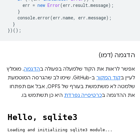
err
=
new
Error
(
err
.
result
.
message
);
}
console
.
error
(
err
.
name
,
err
.
message
);
}
})();
הדגמה (דמו)
אפשר לראות את הקוד שלמעלה בפעולה ב
הדגמה
. מומלץ
לעיין ב
קוד המקור
ב-GitHub. שימו לב שהגרסה המוטמעת
שלמטה לא משתמשת בעורף של OPFS, אבל אם תפתחו
את ההדגמה ב
כרטיסייה נפרדת
היא כן תשתמש בו.