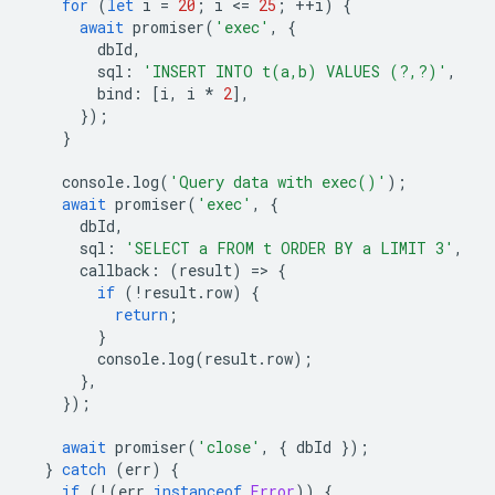
for
(
let
i
=
20
;
i
<
=
25
;
++
i
)
{
await
promiser
(
'exec'
,
{
dbId
,
sql
:
'INSERT INTO t(a,b) VALUES (?,?)'
,
bind
:
[
i
,
i
*
2
],
});
}
console
.
log
(
'Query data with exec()'
);
await
promiser
(
'exec'
,
{
dbId
,
sql
:
'SELECT a FROM t ORDER BY a LIMIT 3'
,
callback
:
(
result
)
=
>
{
if
(
!
result
.
row
)
{
return
;
}
console
.
log
(
result
.
row
);
},
});
await
promiser
(
'close'
,
{
dbId
});
}
catch
(
err
)
{
if
(
!
(
err
instanceof
Error
))
{