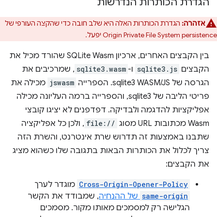
הגדרת הכותרות הנדרשות
אזהרה:
הגדרת הכותרות האלה היא שלב חובה כדי שהקצה העורפי של
Origin Private File System persistence יפעל.
בין הקבצים האחרים, ארכיון SQLite Wasm שהורד מכיל את
הקבצים
sqlite3.js
ו-
sqlite3.wasm
, שמרכיבים את
הגרסה של sqlite3 WASM/JS. הספרייה
jswasm
מכילה את
פריטי הליבה של sqlite3, והספרייה ברמה העליונה מכילה
אפליקציות להדגמה ולבדיקה. דפדפנים לא יציגו קובצי
Wasm מכתובות URL מסוג
file://
, ולכן כל אפליקציה
שתבנו באמצעות זה תדרוש שרת אינטרנט, והשרת הזה
צריך לכלול את הכותרות הבאות בתגובה שלו כשהוא מציג
את הקבצים:
Cross-Origin-Opener-Policy
מוגדר לערך
same-origin
של ההנחיה
, שמבודד את הקשר
הגלישה רק למסמכים מאותו מקור. מסמכים