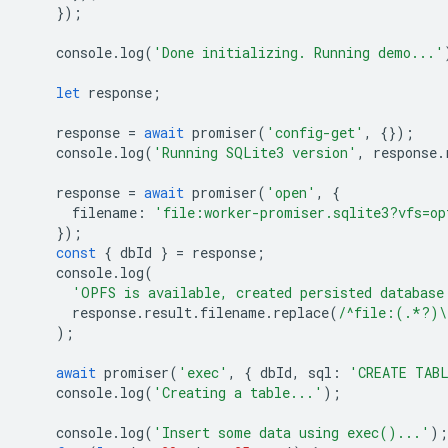
});
console
.
log
(
'Done initializing. Running demo...'
let
response
;
response
=
await
promiser
(
'config-get'
,
{});
console
.
log
(
'Running SQLite3 version'
,
response
.
response
=
await
promiser
(
'open'
,
{
filename
:
'file:worker-promiser.sqlite3?vfs=op
});
const
{
dbId
}
=
response
;
console
.
log
(
'OPFS is available, created persisted database
response
.
result
.
filename
.
replace
(
/^file:(.*?)\
);
await
promiser
(
'exec'
,
{
dbId
,
sql
:
'CREATE TAB
console
.
log
(
'Creating a table...'
);
console
.
log
(
'Insert some data using exec()...'
);