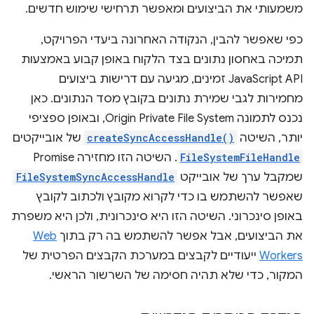
משמעותי את הביצועים ומאפשר תרחישי שימוש חדשים.
כפי שאפשר להבין, הנקודה האחרונה ביעדי הפרויקט,
תמיכה באחסון נתונים בצד הלקוח באופן קבוע באמצעות
JavaScript API זמינים, מגיעה עם דרישות ביצועים
מחמירות לגבי שמירת נתונים בקובץ מסד הנתונים. כאן
נכנס לתמונה Origin Private File System, ובאופן ספציפי
יותר, השיטה
createSyncAccessHandle()
של אובייקטים
FileSystemFileHandle
. השיטה הזו מחזירה Promise
שמקבל ערך של אובייקט
FileSystemSyncAccessHandle
שאפשר להשתמש בו כדי לקרוא מקובץ ולכתוב לקובץ
באופן סינכרוני. השיטה הזו היא סינכרונית, ולכן היא משפרת
את הביצועים, אבל אפשר להשתמש בה רק בתוך
Web
Workers
ייעודיים לקבצים במערכת הקבצים הפרטית של
המקור, כדי שלא תהיה חסימה של השרשור הראשי.