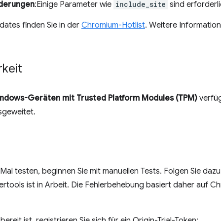
nderungen
:Einige Parameter wie
include_site
sind erforderli
pdates finden Sie in der
Chromium-Hotlist
. Weitere Information
keit
ndows-Geräten mit Trusted Platform Modules (TPM)
verfüg
sgeweitet.
al testen, beginnen Sie mit manuellen Tests. Folgen Sie daz
lertools ist in Arbeit. Die Fehlerbehebung basiert daher au
eit ist, registrieren Sie sich für ein Origin-Trial-Token: