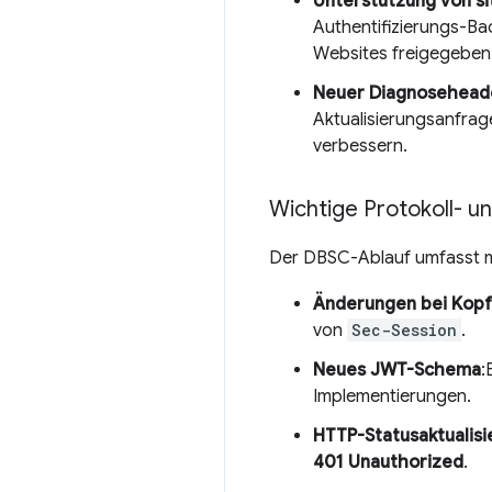
Unterstützung von s
Authentifizierungs-Ba
Websites freigegeben
Neuer Diagnosehead
Aktualisierungsanfrag
verbessern.
Wichtige Protokoll- u
Der DBSC-Ablauf umfasst m
Änderungen bei Kop
von
Sec-Session
.
Neues JWT-Schema
:
Implementierungen.
HTTP-Statusaktualisi
401 Unauthorized
.