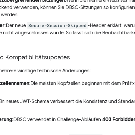
itzübergreifenden Sitzungen
:Wenn Sie mehrere Websites ha
ckend verwenden, können Sie DBSC-Sitzungen so konfigurieren
 werden.
er
:Der neue
Secure-Session-Skipped
-Header erklärt, war
e nicht abgeschlossen wurde. So lässt sich die Beobachtbark
nd Kompatibilitätsupdates
ehrere wichtige technische Änderungen:
fzeilennamen
:Die meisten Kopfzeilen beginnen mit dem Präfi
Ein neues JWT-Schema verbessert die Konsistenz und Standar
erung
:DBSC verwendet in Challenge-Abläufen
403 Forbidde