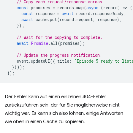
// Copy each request/response across.
const
promises
=
records
.
map
(
async
(
record
)
=
>
{
const
response
=
await
record
.
responseReady
;
await
cache
.
put
(
record
.
request
,
response
);
});
// Wait for the copying to complete.
await
Promise
.
all
(
promises
);
// Update the progress notification.
event
.
updateUI
({
title
:
'Episode 5 ready to list
}());
});
Der Fehler kann auf einen einzelnen 404-Fehler
zurückzuführen sein, der für Sie möglicherweise nicht
wichtig war. Es kann sich also lohnen, einige Antworten
wie oben in einen Cache zu kopieren.