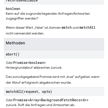
records
Available
boolean
Kann auf die zugrunde liegenden Anfragen/Antworten
zugegriffen werden?
match
matchAll
Wenn dieser Wert „false“ ist, können
und
nicht verwendet werden.
Methoden
abort(
)
Promise<boolean>
Gibt
Hintergrundabruf abbrechen zurück.
Das zurückgegebene Promise wird mit „true“ aufgelöst, wenn
der Abruf erfolgreich abgebrochen wurde.
matchAll(
request
,
opts)
Promise<Array<Background
Fetch
Record>>
Gibt
zurück. Ruft die Anfragen und Antworten ab.