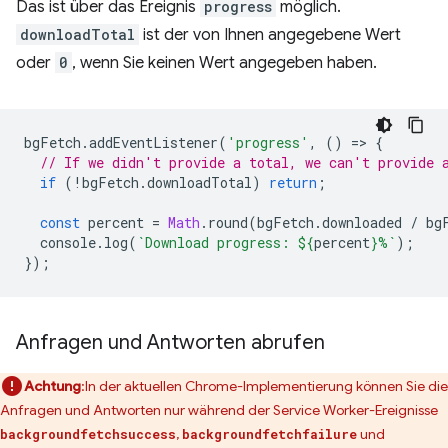
Das ist über das Ereignis
progress
möglich.
downloadTotal
ist der von Ihnen angegebene Wert
oder
0
, wenn Sie keinen Wert angegeben haben.
bgFetch
.
addEventListener
(
'progress'
,
()
=
>
{
// If we didn't provide a total, we can't provide 
if
(
!
bgFetch
.
downloadTotal
)
return
;
const
percent
=
Math
.
round
(
bgFetch
.
downloaded
/
bg
console
.
log
(
`Download progress: 
${
percent
}
%`
);
});
Anfragen und Antworten abrufen
Achtung
:In der aktuellen Chrome-Implementierung können Sie die
Anfragen und Antworten nur während der Service Worker-Ereignisse
,
und
backgroundfetchsuccess
backgroundfetchfailure