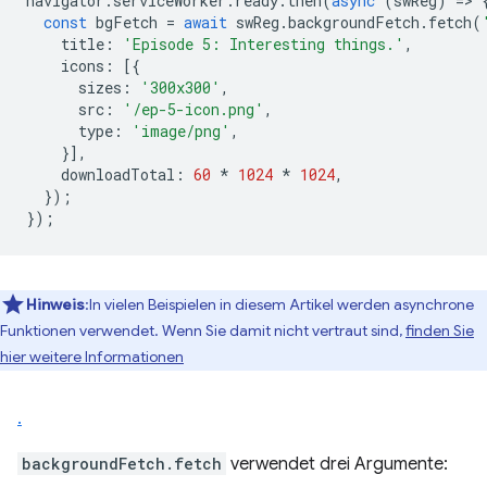
navigator
.
serviceWorker
.
ready
.
then
(
async
(
swReg
)
=
>
const
bgFetch
=
await
swReg
.
backgroundFetch
.
fetch
(
title
:
'Episode 5: Interesting things.'
,
icons
:
[{
sizes
:
'300x300'
,
src
:
'/ep-5-icon.png'
,
type
:
'image/png'
,
}],
downloadTotal
:
60
*
1024
*
1024
,
});
});
Hinweis
:In vielen Beispielen in diesem Artikel werden asynchrone
Funktionen verwendet. Wenn Sie damit nicht vertraut sind,
finden Sie
hier weitere Informationen
.
backgroundFetch.fetch
verwendet drei Argumente: