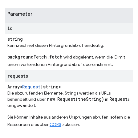
Parameter
id
string
kennzeichnet diesen Hintergrundabruf eindeutig.
backgroundFetch.fetch
wird abgelehnt, wenn die ID mit
einem vorhandenen Hintergrundabruf übereinstimmt.
requests
Array<
Request
|
string>
Die abzurufenden Elemente. Strings werden als URLs
new
Request(
the
String)
Request
behandelt und über
in
s
umgewandelt.
Sie können Inhalte aus anderen Ursprüngen abrufen, sofern die
Ressourcen dies über
CORS
zulassen.