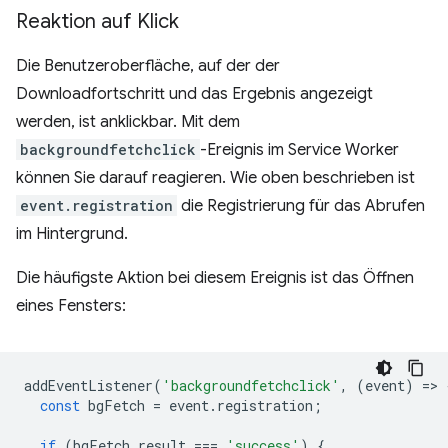
Reaktion auf Klick
Die Benutzeroberfläche, auf der der
Downloadfortschritt und das Ergebnis angezeigt
werden, ist anklickbar. Mit dem
backgroundfetchclick
-Ereignis im Service Worker
können Sie darauf reagieren. Wie oben beschrieben ist
event.registration
die Registrierung für das Abrufen
im Hintergrund.
Die häufigste Aktion bei diesem Ereignis ist das Öffnen
eines Fensters:
addEventListener
(
'backgroundfetchclick'
,
(
event
)
=
>
const
bgFetch
=
event
.
registration
;
if
(
bgFetch
.
result
===
'success'
)
{