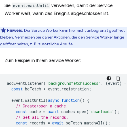
Sie
event.waitUntil
verwenden, damit der Service
Worker weiß, wann das Ereignis abgeschlossen ist.
Hinweis
: Der Service Worker kann hier nicht unbegrenzt geöffnet
bleiben. Vermeiden Sie daher Aktionen, die den Service Worker lange
geöffnet halten, z. B. zusätzliche Abrufe.
Zum Beispiel in Ihrem Service Worker:
addEventListener
(
'backgroundfetchsuccess'
,
(
event
)
=
const
bgFetch
=
event
.
registration
;
event
.
waitUntil
(
async
function
()
{
// Create/open a cache.
const
cache
=
await
caches
.
open
(
'downloads'
);
// Get all the records.
const
records
=
await
bgFetch
.
matchAll
();