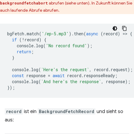
abrufen (siehe unten). In Zukunft können Sie
backgroundfetchabort
auch laufende Abrufe abrufen.
bgFetch
.
match
(
'/ep-5.mp3'
).
then
(
async
(
record
)
=
>
{
if
(
!
record
)
{
console
.
log
(
'No record found'
);
return
;
}
console
.
log
(
`Here's the request`
,
record
.
request
);
const
response
=
await
record
.
responseReady
;
console
.
log
(
`And here's the response`
,
response
);
});
record
ist ein
BackgroundFetchRecord
und sieht so
aus: