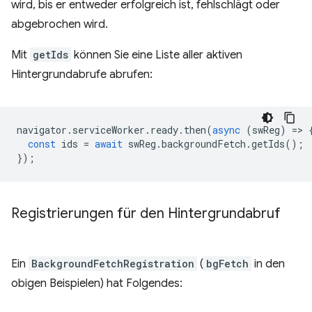
wird, bis er entweder erfolgreich ist, fehlschlägt oder
abgebrochen wird.
Mit
getIds
können Sie eine Liste aller aktiven
Hintergrundabrufe abrufen:
navigator
.
serviceWorker
.
ready
.
then
(
async
(
swReg
)
=
>
const
ids
=
await
swReg
.
backgroundFetch
.
getIds
();
});
Registrierungen für den Hintergrundabruf
Ein
BackgroundFetchRegistration
(
bgFetch
in den
obigen Beispielen) hat Folgendes: