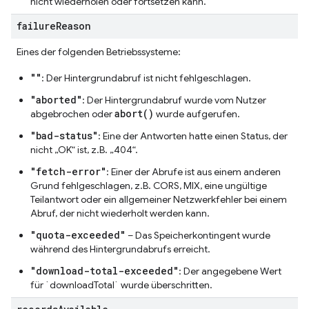
nicht wiederholen oder fortsetzen kann.
failure
Reason
Eines der folgenden Betriebssysteme:
""
: Der Hintergrundabruf ist nicht fehlgeschlagen.
"aborted"
: Der Hintergrundabruf wurde vom Nutzer
abort()
abgebrochen oder
wurde aufgerufen.
"bad-status"
: Eine der Antworten hatte einen Status, der
nicht „OK“ ist, z.B. „404“.
"fetch-error"
: Einer der Abrufe ist aus einem anderen
Grund fehlgeschlagen, z.B. CORS, MIX, eine ungültige
Teilantwort oder ein allgemeiner Netzwerkfehler bei einem
Abruf, der nicht wiederholt werden kann.
"quota-exceeded"
– Das Speicherkontingent wurde
während des Hintergrundabrufs erreicht.
"download-total-exceeded"
: Der angegebene Wert
für `downloadTotal` wurde überschritten.