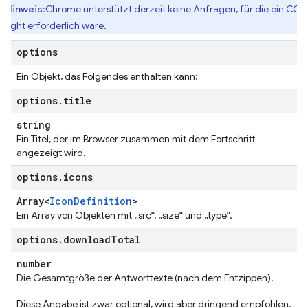
Hinweis
:Chrome unterstützt derzeit keine Anfragen, für die ein COR
eflight erforderlich wäre.
options
Ein Objekt, das Folgendes enthalten kann:
options
.
title
string
Ein Titel, der im Browser zusammen mit dem Fortschritt
angezeigt wird.
options
.
icons
Array<
Icon
Definition
>
Ein Array von Objekten mit „src“, „size“ und „type“.
options
.
download
Total
number
Die Gesamtgröße der Antworttexte (nach dem Entzippen).
Diese Angabe ist zwar optional, wird aber dringend empfohlen.