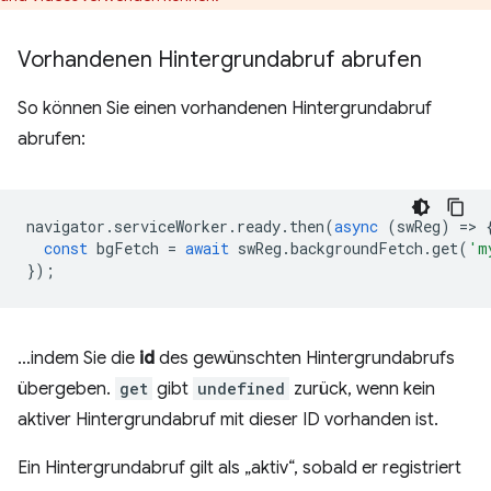
Vorhandenen Hintergrundabruf abrufen
So können Sie einen vorhandenen Hintergrundabruf
abrufen:
navigator
.
serviceWorker
.
ready
.
then
(
async
(
swReg
)
=
>
const
bgFetch
=
await
swReg
.
backgroundFetch
.
get
(
'm
});
…indem Sie die
id
des gewünschten Hintergrundabrufs
übergeben.
get
gibt
undefined
zurück, wenn kein
aktiver Hintergrundabruf mit dieser ID vorhanden ist.
Ein Hintergrundabruf gilt als „aktiv“, sobald er registriert