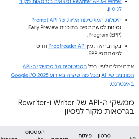
Writer ו-Rewriter APIs נמצאים בגרסאות מקור
לניסיון
.
היכולות המולטימודאליות של Prompt API
זמינות למשתתפים בתוכנית Early Preview
Program (EPP).
בקרוב יהיה זמין
Proofreader API
חדש
למשתתפי EPP.
אתם יכולים לעיין בכל
הסטטוסים של ממשקי ה-API
המובנים של AI
ו
בכל מה שקרה באירוע Google I/O 2025
באינטרנט
.
ממשקי ה-API של Writer ו-Rewriter
בגרסאות מקור לניסיון
הסטטוס
סרטון
פיתוח