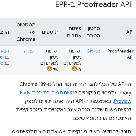
Proofreader API ב-EPP
הסטטוס
סרטון
פיתוח
API
תוספים
של
הרצי
הסבר
אתרים
Chrome
Proofreader
GitHub
תקופת
תקופת
תצוגה
הבעת 
API
ניסיון
ניסיון
בהשת
למפתחים
למפתחים
בניסוי
ב-
של
ה-API של הכלי להגהה יהיה זמין החל מ-Chrome 139
Canary לניסויים מקומיים
למשתתפים בתוכנית Early
Preview
. באמצעות ה-API הזה, אתם יכולים לספק
למשתמשים שלכם הגהה אינטראקטיבית באפליקציית
האינטרנט או בתוסף שלכם.
תוכלו להחליט באילו פונקציות API אתם רוצים להשתמש