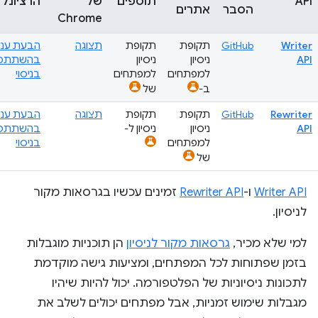
API
תוספים
של
הרציונל
הסבר
אתרים
Chrome
Writer
GitHub
תקופת
תקופת
תצוגה
הבעת עניי
API
ניסיון
ניסיון
בהשתתפו
למפתחים
למפתחים
בניסוי
ב-
של
Rewriter
GitHub
תקופת
תקופת
תצוגה
הבעת עניי
API
ניסיון
ניסיון ל-
בהשתתפו
למפתחים
בניסוי
של
Writer API
ו-
Rewriter API
זמינים עכשיו בגרסאות מקור
לניסיון.
למי שלא מכיר,
גרסאות מקור לניסיון
הן תוכניות מוגבלות
בזמן שפתוחות לכל המפתחים, ומציעות גישה מוקדמת
לתכונות ניסיוניות של הפלטפורמה. יכול להיות שיהיו
מגבלות שימוש זמניות, אבל מפתחים יכולים לשלב את