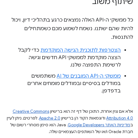
שיתוף משוב
כל ממשקי ה-API האלה נמצאים כרגע בתהליכי דיון, ויכול
להיות שהם ישתנו. נשמח לשמוע מכם כשמתחילים
להתנסות.
הצטרפות לתוכנית הגישה המוקדמת
כדי לקבל
הצצה מוקדמת לממשקי API חדשים וגישה
לרשימת התפוצה שלנו.
ממשקי ה-API המובנים של AI
משתמשים
במודלים בסיסיים ובמודלים מומחים אחרים
בדפדפן.
אלא אם צוין אחרת, התוכן של דף זה הוא ברישיון
Creative Commons
Attribution 4.0
ודוגמאות הקוד הן ברישיון
Apache 2.0
. לפרטים, ניתן לעיין
ב
מדיניות האתר Google Developers‏
.‏ Java הוא סימן מסחרי רשום של
חברת Oracle ו/או של השותפים העצמאיים שלה.