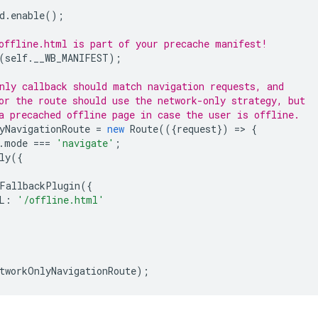
d
.
enable
();
offline.html is part of your precache manifest!
(
self
.
__WB_MANIFEST
);
nly callback should match navigation requests, and
or the route should use the network-only strategy, but
a precached offline page in case the user is offline.
yNavigationRoute
=
new
Route
(({
request
})
=
>
{
.
mode
===
'navigate'
;
ly
({
FallbackPlugin
({
L
:
'/offline.html'
tworkOnlyNavigationRoute
);