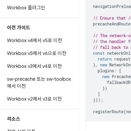
navigationPreloa
Workbox 플러그인
// Ensure that /
precacheAndRoute
이전 가이드
// The network-o
Workbox v4에서 v5로 이전
// the handler f
// fall back to 
const
networkOnl
Workbox v5에서 v6으로 이전
return
request
},
new
NetworkOn
Workbox v3에서 v4로 이전
plugins
:
[
new
Precache
sw-precache 또는 sw-toolbox
fallbackUR
에서 이전
})
]
Workbox v2에서 v3로 이전
}));
registerRoute
(
ne
리소스