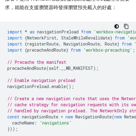
求，就能在支援瀏覽器時發揮瀏覽預先載入的好處：
import
*
as
navigationPreload
from
'workbox-navigati
import
{
NetworkFirst
,
StaleWhileRevalidate
}
from
'wo
import
{
registerRoute
,
NavigationRoute
,
Route
}
from
import
{
precacheAndRoute
}
from
'workbox-precaching'
;
// Precache the manifest
precacheAndRoute
(
self
.
__WB_MANIFEST
);
// Enable navigation preload
navigationPreload
.
enable
();
// Create a new navigation route that uses the Networ
// cache strategy for navigation requests with its o
// handled by navigation preload. The NetworkOnly st
const
navigationRoute
=
new
NavigationRoute
(
new
Netw
cacheName
:
'navigations'
}));