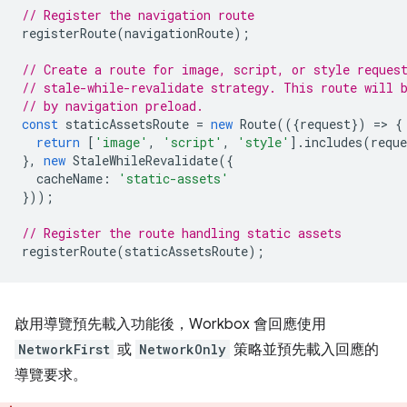
// Register the navigation route
registerRoute
(
navigationRoute
);
// Create a route for image, script, or style reques
// stale-while-revalidate strategy. This route will 
// by navigation preload.
const
staticAssetsRoute
=
new
Route
(({
request
})
=
>
{
return
[
'image'
,
'script'
,
'style'
].
includes
(
reque
},
new
StaleWhileRevalidate
({
cacheName
:
'static-assets'
}));
// Register the route handling static assets
registerRoute
(
staticAssetsRoute
);
啟用導覽預先載入功能後，Workbox 會回應使用
NetworkFirst
或
NetworkOnly
策略並預先載入回應的
導覽要求。