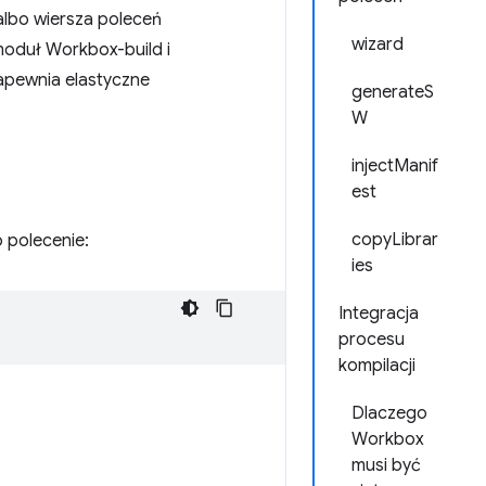
lbo wiersza poleceń
wizard
moduł Workbox-build i
zapewnia elastyczne
generateS
W
injectManif
est
copyLibrar
 polecenie:
ies
Integracja
procesu
kompilacji
Dlaczego
Workbox
musi być