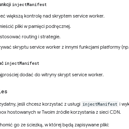
unkcji
inject
Manifest
eć większą kontrolę nad skryptem service worker.
ieścić pliki w pamięci podręcznej.
stosować routing i strategie.
ywać skryptu service worker z innymi funkcjami platformy (np
ać
inject
Manifest
jprościej dodać do witryny skrypt service worker.
ies
zydatny, jeśli chcesz korzystać z usługi
injectManifest
i wy
kbox hostowanych w Twoim źródle korzystania z sieci CDN.
omić go ze ścieżką, w której będą zapisywane pliki: