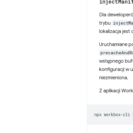
inject
Mani
Dla deweloperó
trybu
injectM
lokalizacja jest
Uruchamiane p
precacheAndR
wstępnego bufor
konfiguracji w 
niezmieniona.
Z aplikacji Wor
npx
workbox-cli