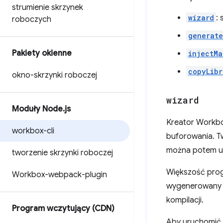
strumienie skrzynek
wizard
:
roboczych
generat
Pakiety okienne
injectMa
copyLibr
okno-skrzynki roboczej
wizard
Moduły Node
.
js
Kreator Workbox
workbox-cli
buforowania. T
można potem u
tworzenie skrzynki roboczej
Większość prog
Workbox-webpack-plugin
wygenerowany pl
kompilacji.
Program wczytujący (CDN)
Aby uruchomić 