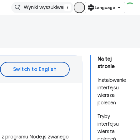
/
Na tej
stronie
Instalowanie
interfejsu
wiersza
poleceń
Tryby
interfejsu
wiersza
ię z programu Node.js zwanego
poleceń