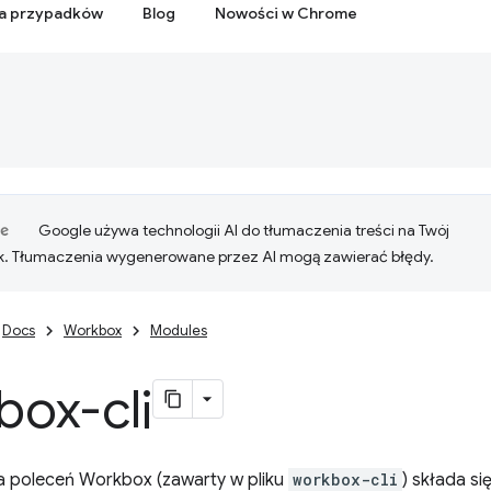
ia przypadków
Blog
Nowości w Chrome
Google używa technologii AI do tłumaczenia treści na Twój
k. Tłumaczenia wygenerowane przez AI mogą zawierać błędy.
Docs
Workbox
Modules
box-cli
za poleceń Workbox (zawarty w pliku
workbox-cli
) składa s