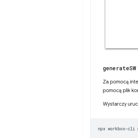
generate
SW
Za pomocą inte
pomocą plik kon
Wystarczy uruc
npx
workbox-cli