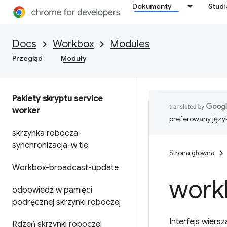
Dokumenty
Stud
Docs
Workbox
Modules
Przegląd
Moduły
Pakiety skryptu service
worker
preferowany języ
skrzynka robocza-
synchronizacja-w tle
Strona główna
Workbox-broadcast-update
work
odpowiedź w pamięci
podręcznej skrzynki roboczej
Interfejs wiers
Rdzeń skrzynki roboczej