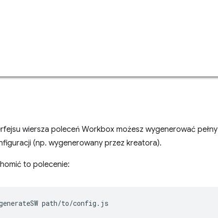
rfejsu wiersza poleceń Workbox możesz wygenerować pełny s
figuracji (np. wygenerowany przez kreatora).
homić to polecenie:
generateSW