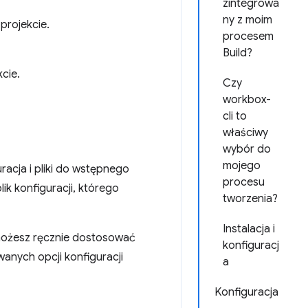
zintegrowa
ny z moim
projekcie.
procesem
Build?
cie.
Czy
workbox-
cli to
właściwy
wybór do
mojego
acja i pliki do wstępnego
procesu
k konfiguracji, którego
tworzenia?
Instalacja i
możesz ręcznie dostosować
konfiguracj
anych opcji konfiguracji
a
Konfiguracja