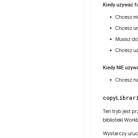
Kiedy używać f
Chcesz mi
Chcesz um
Musisz do
Chcesz uż
Kiedy NIE używ
Chcesz na
copy
Librar
Ten tryb jest pr
biblioteki Wor
Wystarczy uruch