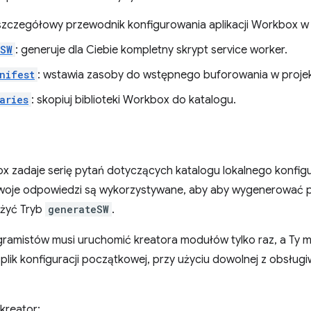
 szczegółowy przewodnik konfigurowania aplikacji Workbox w 
eSW
: generuje dla Ciebie kompletny skrypt service worker.
nifest
: wstawia zasoby do wstępnego buforowania w projek
aries
: skopiuj biblioteki Workbox do katalogu.
 zadaje serię pytań dotyczących katalogu lokalnego konfigur
woje odpowiedzi są wykorzystywane, aby aby wygenerować pli
żyć Tryb
generateSW
.
ramistów musi uruchomić kreatora modułów tylko raz, a Ty 
ik konfiguracji początkowej, przy użyciu dowolnej z obsługiw
kreator: