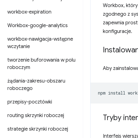
Workbox, który
workbox-expiration
zgodnego z sys
zapewnia prost
Workbox-google-analytics
konfiguracje.
workbox-nawigacja-wstępne
wczytanie
Instalowan
tworzenie buforowania w polu
roboczym
Aby zainstalowa
żądania-zakresu-obszaru
roboczego
npm
install
work
przepisy-pocztówki
routing skrzynki roboczej
Tryby inte
strategie skrzynki roboczej
Interfejs wiers