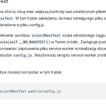
fest
w, którzy chcą mieć większą kontrolę nad ostatecznym pliki
anifest
. W tym trybie zakładamy, że masz istniejącego pliku 
 określona w pliku config.js.
olecenie
workbox injectManifest
szuka określonego ciągu
oute(self.__WB_MANIFEST)
) w Twoim źródle . Zastępuje pust
owania i zapisywania pliku service worker w lokalizację doc
usłudze
config.js
. Reszta kodu skryptu service worker źró
kbox możesz korzystać w tym trybie:
injectManifest