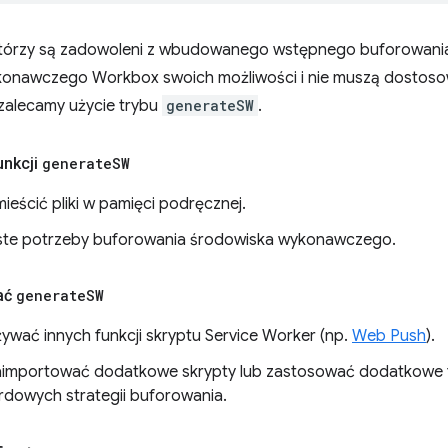
tórzy są zadowoleni z wbudowanego wstępnego buforowania 
onawczego Workbox swoich możliwości i nie muszą dostosow
 zalecamy użycie trybu
generateSW
.
unkcji
generate
SW
ieścić pliki w pamięci podręcznej.
ste potrzeby buforowania środowiska wykonawczego.
ać
generate
SW
ywać innych funkcji skryptu Service Worker (np.
Web Push
).
importować dodatkowe skrypty lub zastosować dodatkowe fu
rdowych strategii buforowania.