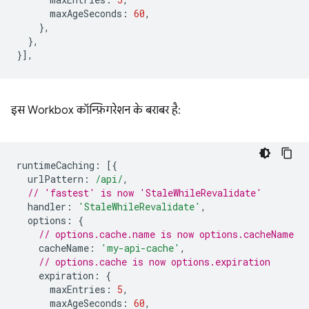
maxAgeSeconds
:
60
,
},
},
}],
इस Workbox कॉन्फ़िगरेशन के बराबर है:
runtimeCaching
:
[{
urlPattern
:
/api/
,
// 'fastest' is now 'StaleWhileRevalidate'
handler
:
'StaleWhileRevalidate'
,
options
:
{
// options.cache.name is now options.cacheName
cacheName
:
'my-api-cache'
,
// options.cache is now options.expiration
expiration
:
{
maxEntries
:
5
,
maxAgeSeconds
:
60
,