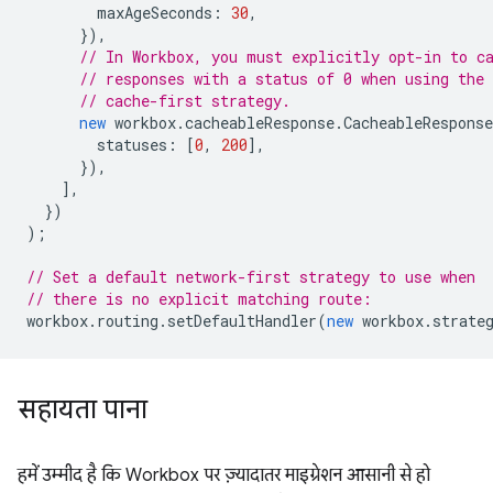
maxAgeSeconds
:
30
,
}),
// In Workbox, you must explicitly opt-in to c
// responses with a status of 0 when using the
// cache-first strategy.
new
workbox
.
cacheableResponse
.
CacheableRespons
statuses
:
[
0
,
200
],
}),
],
})
);
// Set a default network-first strategy to use when
// there is no explicit matching route:
workbox
.
routing
.
setDefaultHandler
(
new
workbox
.
strate
सहायता पाना
हमें उम्मीद है कि Workbox पर ज़्यादातर माइग्रेशन आसानी से हो