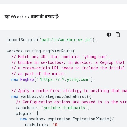
यह Workbox कोड के बराबर है:
importScripts
(
'path/to/workbox-sw.js'
);
workbox
.
routing
.
registerRoute
(
// Match any URL that contains 'ytimg.com'.
// Unlike in sw-toolbox, in Workbox, a RegExp that
// a cross-origin URL needs to include the initial
// as part of the match.
new
RegExp
(
'^https://.*.ytimg.com'
),
// Apply a cache-first strategy to anything that m
new
workbox
.
strategies
.
CacheFirst
({
// Configuration options are passed in to the str
cacheName
:
'youtube-thumbnails'
,
plugins
:
[
new
workbox
.
expiration
.
ExpirationPlugin
({
maxEntries
:
10
,