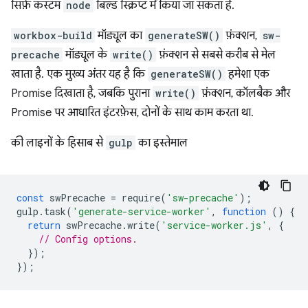
सिर्फ़ कस्टम
node
बिल्ड स्क्रिप्ट में किया जा सकता है.
workbox-build
मॉड्यूल का
generateSW()
फ़ंक्शन,
sw-
precache
मॉड्यूल के
write()
फ़ंक्शन से सबसे करीब से मेल
खाता है. एक मुख्य अंतर यह है कि
generateSW()
हमेशा एक
Promise दिखाता है, जबकि पुराना
write()
फ़ंक्शन, कॉलबैक और
Promise पर आधारित इंटरफ़ेस, दोनों के साथ काम करता था.
की लाइनों के हिसाब से
gulp
का इस्तेमाल
const
swPrecache
=
require
(
'sw-precache'
);
gulp
.
task
(
'generate-service-worker'
,
function
()
{
return
swPrecache
.
write
(
'service-worker.js'
,
{
// Config options.
});
});