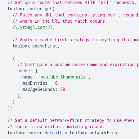
// Set up a route that matches HTTP 'GET' requests.
toolbox
.
router
.
get
(
// Match any URL that contains 'ytimg.com', regard
// where in the URL that match occurs.
/\.ytimg\.com\//
,
// Apply a cache-first strategy to anything that m
toolbox
.
cacheFirst
,
{
// Configure a custom cache name and expiration 
cache
:
{
name
:
'youtube-thumbnails'
,
maxEntries
:
10
,
maxAgeSeconds
:
30
,
},
}
);
// Set a default network-first strategy to use when
// there is no explicit matching route:
toolbox
.
router
.
default
=
toolbox
.
networkFirst
;