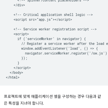
      <!-- Spinner/content placeholders -->

    </div>

    <!-- Critical application shell logic -->

    <script src="app.js"></script>

    <!-- Service worker registration script -->

    <script>

      if ('serviceWorker' in navigator) {

        // Register a service worker after the load e
        window.addEventListener('load', () => {

          navigator.serviceWorker.register('/sw.js');
        });

      }

    </script>

  </body>

프로젝트에 맞게 애플리케이션 셸을 구성하는 경우 다음과 같
은 특성을 지녀야 합니다.