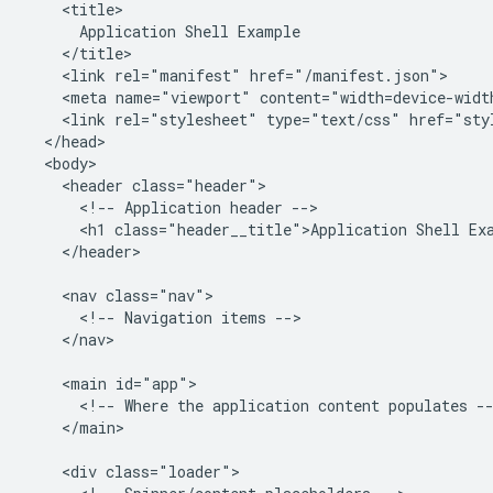
    <title>

      Application Shell Example

    </title>

    <link rel="manifest" href="/manifest.json">

    <meta name="viewport" content="width=device-width
    <link rel="stylesheet" type="text/css" href="styl
  </head>

  <body>

    <header class="header">

      <!-- Application header -->

      <h1 class="header__title">Application Shell Exa
    </header>

    <nav class="nav">

      <!-- Navigation items -->

    </nav>

    <main id="app">

      <!-- Where the application content populates --
    </main>

    <div class="loader">
