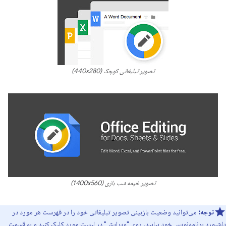
تصویر تبلیغاتی کوچک (440x280)
تصویر خیمه شب بازی (1400x560)
توجه:
می‌توانید وضعیت بازبینی تصویر تبلیغاتی خود را در فهرست هر مورد در
داشبورد برنامه‌نویس خود بیابید. روی "ویرایش" در لیست مورد کلیک کنید و به قسمت