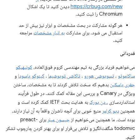
https://crbug.com/new
دیدن کنید تا یک اشکال
Chromium را ثبت کنید.
هر گونه مشارکت در بحث مشخصات و ابزار نیز بیش از حد
استقبال می شود. برای مشارکت
به انبار مشخصات
مراجعه
کنید.
قدردانی
می‌خواهیم فریاد بزرگی به تیم مهندسی کروم فوق‌العاده،
کونیهیکو
ساکاموتو
،
تسویوشی هورو
،
تاکاشی تویوشیما
،
کینوکو یاسودا
و
جفری یاسکین
بدهیم که سخت تلاش کردند تا به مشخصات، ساختن
ویژگی در Canary و بررسی این مقاله کمک کنند. در طول فرآیند
استانداردسازی
، دن یورک
به هدایت بحث IETF کمک کرده است و
همچنین
دیو کرامر
منبع خوبی برای آنچه ناشران واقعاً به آن نیاز دارند،
بوده است. ما همچنین می‌خواهیم از
جیسون میلر
برای preact-
todomvc شگفت‌انگیز و تلاش بی‌قرار او برای بهتر کردن چارچوب تشکر
کنیم.