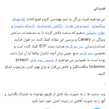
قدردانی
می‌خواهیم فریاد بزرگی به تیم مهندسی کروم فوق‌العاده،
کونیهیکو
ساکاموتو
،
تسویوشی هورو
،
تاکاشی تویوشیما
،
کینوکو یاسودا
و
جفری یاسکین
بدهیم که سخت تلاش کردند تا به مشخصات، ساختن
ویژگی در Canary و بررسی این مقاله کمک کنند. در طول فرآیند
استانداردسازی
، دن یورک
به هدایت بحث IETF کمک کرده است و
همچنین
دیو کرامر
منبع خوبی برای آنچه ناشران واقعاً به آن نیاز دارند،
بوده است. ما همچنین می‌خواهیم از
جیسون میلر
برای preact-
todomvc شگفت‌انگیز و تلاش بی‌قرار او برای بهتر کردن چارچوب تشکر
کنیم.
،
وب سایت ها را به صورت یک فایل از طریق بلوتوث به اشتراک بگذارید و
آنها را به صورت آفلاین در زمینه اصلی خود اجرا کنید