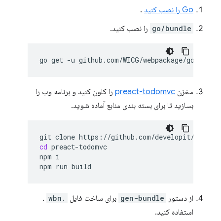
Go را نصب کنید
.
go/bundle
را نصب کنید.
go
get
-u
مخزن
preact-todomvc
را کلون کنید و برنامه وب را
بسازید تا برای بسته بندی منابع آماده شوید.
git
clone
cd
preact-todomvc

npm
i

npm
run
از دستور
gen-bundle
برای ساخت فایل
.wbn
.
استفاده کنید.