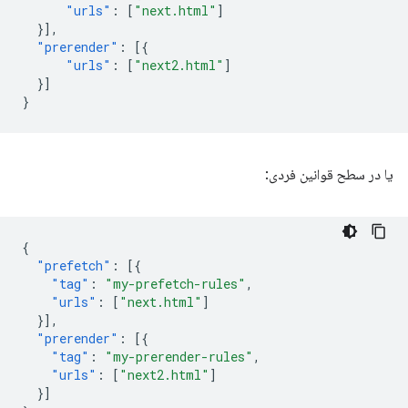
"urls"
:
[
"next.html"
]
}],
"prerender"
:
[{
"urls"
:
[
"next2.html"
]
}]
}
یا در سطح قوانین فردی:
{
"prefetch"
:
[{
"tag"
:
"my-prefetch-rules"
,
"urls"
:
[
"next.html"
]
}],
"prerender"
:
[{
"tag"
:
"my-prerender-rules"
,
"urls"
:
[
"next2.html"
]
}]