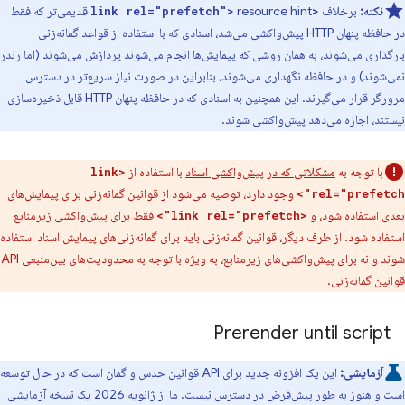
نکته:
برخلاف
resource hint قدیمی‌تر که فقط
<link rel="prefetch">
در حافظه پنهان HTTP پیش‌واکشی می‌شد، اسنادی که با استفاده از قواعد گمانه‌زنی
بارگذاری می‌شوند، به همان روشی که پیمایش‌ها انجام می‌شوند پردازش می‌شوند (اما رندر
نمی‌شوند) و در حافظه نگهداری می‌شوند، بنابراین در صورت نیاز سریع‌تر در دسترس
مرورگر قرار می‌گیرند. این همچنین به اسنادی که در حافظه پنهان HTTP قابل ذخیره‌سازی
نیستند، اجازه می‌دهد پیش‌واکشی شوند.
با توجه به
مشکلاتی که در پیش‌واکشی اسناد
با استفاده از
<link
وجود دارد، توصیه می‌شود از قوانین گمانه‌زنی برای پیمایش‌های
rel="prefetch">
بعدی استفاده شود، و
فقط برای پیش‌واکشی زیرمنابع
<link rel="prefetch">
استفاده شود. از طرف دیگر، قوانین گمانه‌زنی باید برای گمانه‌زنی‌های پیمایش اسناد استفاده
شوند و نه برای پیش‌واکشی‌های زیرمنابع، به ویژه با توجه به محدودیت‌های بین‌منبعی API
قوانین گمانه‌زنی.
Prerender until script
آزمایشی:
این یک افزونه جدید برای API قوانین حدس و گمان است که در حال توسعه
است و هنوز به طور پیش‌فرض در دسترس نیست. ما از ژانویه 2026
یک نسخه آزمایشی