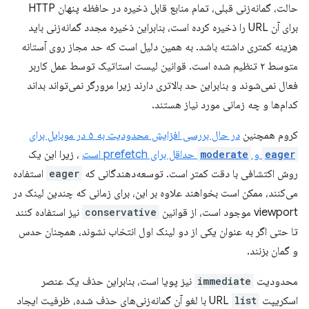
حالت، گمانه‌زنی قبلی، تمام منابع قابل ذخیره در حافظه پنهان HTTP
برای آن URL را ذخیره کرده است، بنابراین ذخیره مجدد گمانه‌زنی باید
هزینه کمتری داشته باشد. به همین دلیل است که حد مجاز روی آستانه
متوسط ​​۲ تنظیم شده است. قوانین لیست استاتیک توسط عمل کاربر
فعال نمی‌شوند و بنابراین حد بالاتری دارند زیرا مرورگر نمی‌تواند بداند
کدام‌ها و چه زمانی مورد نیاز هستند.
کروم همچنین
در حال بررسی افزایش محدودیت به ۵ در موبایل برای
eager
و
moderate
حداقل برای prefetch است
، زیرا این یک
روش اکتشافی با دقت کمتر است. توسعه‌دهندگانی که
eager
استفاده
می‌کنند، ممکن است بخواهند علاوه بر این، برای زمانی که چندین لینک در
viewport موجود است، از قوانین
conservative
نیز استفاده کنند
تا حتی اگر به عنوان یکی از دو لینک اول انتخاب نشوند، همچنان حدس
و گمان بزنند.
محدودیت
immediate
نیز پویا است، بنابراین حذف یک عنصر
اسکریپت URL
list
با لغو آن گمانه‌زنی‌های حذف شده، ظرفیت ایجاد