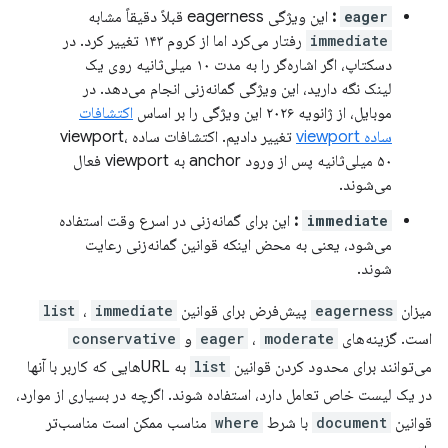
eager
:
این ویژگی eagerness قبلاً دقیقاً مشابه
immediate
رفتار می‌کرد اما از کروم ۱۴۳ تغییر کرد. در
دسکتاپ، اگر اشاره‌گر را به مدت ۱۰ میلی‌ثانیه روی یک
لینک نگه دارید، این ویژگی گمانه‌زنی انجام می‌دهد. در
موبایل، از ژانویه ۲۰۲۶ این ویژگی را بر اساس
اکتشافات
ساده viewport
تغییر دادیم. اکتشافات ساده viewport،
۵۰ میلی‌ثانیه پس از ورود anchor به viewport فعال
می‌شوند.
immediate
:
این برای گمانه‌زنی در اسرع وقت استفاده
می‌شود، یعنی به محض اینکه قوانین گمانه‌زنی رعایت
شوند.
میزان
eagerness
پیش‌فرض برای قوانین
immediate
،
list
است. گزینه‌های
moderate
،
eager
و
conservative
می‌توانند برای محدود کردن قوانین
list
به URLهایی که کاربر با آنها
در یک لیست خاص تعامل دارد، استفاده شوند. اگرچه در بسیاری از موارد،
قوانین
document
با شرط
where
مناسب ممکن است مناسب‌تر