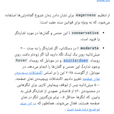
از تنظیم
eagerness
برای نشان دادن زمان شروع گمانه‌زنی‌ها استفاده
می‌شود، که به ویژه برای قوانین سند مفید است:
conservative
:
این حدس و گمان‌ها در مورد اشاره‌گر
یا فرود است.
moderate
:
در دسکتاپ، اگر اشاره‌گر را به مدت ۲۰۰
میلی‌ثانیه روی یک لینک نگه دارید (یا اگر زودتر باشد، روی
رویداد
pointerdown
و در موبایل که رویداد
hover
وجود ندارد)، این حدس و گمان‌ها را انجام می‌دهد. در
موبایل، از آگوست ۲۰۲۵ این را بر اساس
اکتشافات پیچیده‌ی
نمای صفحه
تغییر دادیم. اکتشافات پیچیده‌ی نمای صفحه،
۵۰۰ میلی‌ثانیه پس از توقف پیمایش کاربر، برای لنگرهایی
در محدوده‌ی ۳۰٪ از فاصله‌ی عمودی از اشاره‌گر قبلی به
پایین، که لنگرها حداقل ۰.۵ برابر بزرگترین لنگر در نمای
صفحه هستند، فعال می‌شوند. همانطور که
در این سند
توضیح داده شده است
.