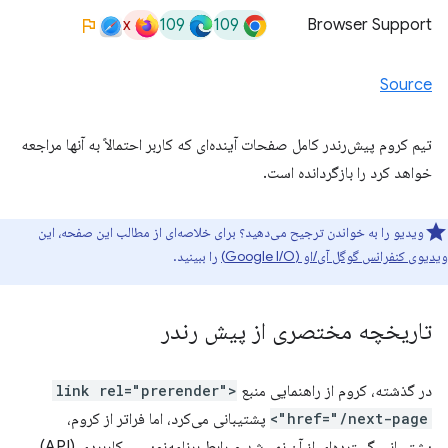
x
109
109
Browser Support
Source
تیم کروم پیش‌رندر کامل صفحات آینده‌ای که کاربر احتمالاً به آنها مراجعه
خواهد کرد را بازگردانده است.
ویدیو را به خواندن ترجیح می‌دهید؟ برای خلاصه‌ای از مطالب این صفحه، این
ویدیوی کنفرانس گوگل آی/او (Google I/O)
را ببینید.
تاریخچه مختصری از پیش رندر
در گذشته، کروم از راهنمایی منبع
<link rel="prerender"
href="/next-page">
پشتیبانی می‌کرد، اما فراتر از کروم،
پشتیبانی گسترده‌ای از آن نمی‌شد و رابط برنامه‌نویسی کاربردی (API)