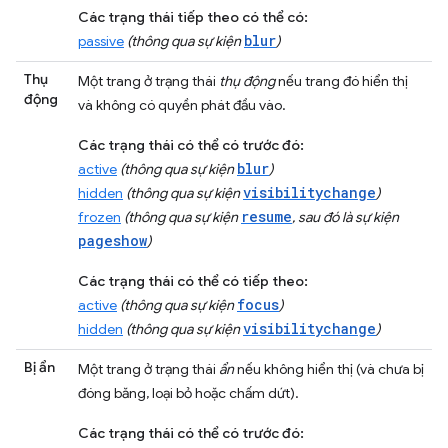
Các trạng thái tiếp theo có thể có:
blur
passive
(thông qua sự kiện
)
Thụ
Một trang ở trạng thái
thụ động
nếu trang đó hiển thị
động
và không có quyền phát đầu vào.
Các trạng thái có thể có trước đó:
blur
active
(thông qua sự kiện
)
visibilitychange
hidden
(thông qua sự kiện
)
resume
frozen
(thông qua sự kiện
, sau đó là sự kiện
pageshow
)
Các trạng thái có thể có tiếp theo:
focus
active
(thông qua sự kiện
)
visibilitychange
hidden
(thông qua sự kiện
)
Bị ẩn
Một trang ở trạng thái
ẩn
nếu không hiển thị (và chưa bị
đóng băng, loại bỏ hoặc chấm dứt).
Các trạng thái có thể có trước đó: