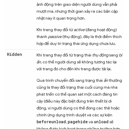
ảnh động trên giao diện người dùng vẫn phải
mượt mà, nhưng thời gian xảy ra các bản cập
nhật này ít quan trọng hơn.
Khi trang thay đổi từ
active
(đang hoạt động)
thành
passive
(thụ động), đây là thời điểm thích
hợp để duy trì trạng thái ứng dụng chưa lưu.
Hidden
Khi trang thay đổi từ trạng thái
thụ động
sang
bị
ẩn
, có thể người dùng sẽ không tương tác lại
với trang đó cho đến khi trang được tải lại.
Quá trình chuyển đổi sang trạng thái
ẩn
thường
cũng là thay đổi trạng thái cuối cùng mà nhà
phát triển có thể quan sát một cách đáng tin
cậy (điều này đặc biệt đúng trên thiết bị di
động, vì người dùng có thể đóng các thẻ hoặc
chính ứng dụng trình duyệt và các sự kiện
beforeunload
pagehide
unload
,
và
sẽ
không được kích hoạt trong những trường hợp