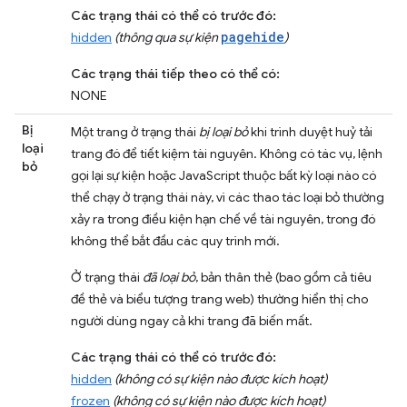
Các trạng thái có thể có trước đó:
pagehide
hidden
(thông qua sự kiện
)
Các trạng thái tiếp theo có thể có:
NONE
Bị
Một trang ở trạng thái
bị loại bỏ
khi trình duyệt huỷ tải
loại
trang đó để tiết kiệm tài nguyên. Không có tác vụ, lệnh
bỏ
gọi lại sự kiện hoặc JavaScript thuộc bất kỳ loại nào có
thể chạy ở trạng thái này, vì các thao tác loại bỏ thường
xảy ra trong điều kiện hạn chế về tài nguyên, trong đó
không thể bắt đầu các quy trình mới.
Ở trạng thái
đã loại bỏ
, bản thân thẻ (bao gồm cả tiêu
đề thẻ và biểu tượng trang web) thường hiển thị cho
người dùng ngay cả khi trang đã biến mất.
Các trạng thái có thể có trước đó:
hidden
(không có sự kiện nào được kích hoạt)
frozen
(không có sự kiện nào được kích hoạt)