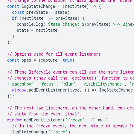
// change to the console. It also updates the `state`
const
logStateChange
=
(
nextState
)
=
>
{
const
prevState
=
state
;
if
(
nextState
!==
prevState
)
{
console
.
log
(
`State change: 
${
prevState
}
 >>> 
${
ne
state
=
nextState
;
}
};
// Options used for all event listeners.
const
opts
=
{
capture
:
true
};
// These lifecycle events can all use the same liste
// changes (they call the `getState()` function to d
[
'pageshow'
,
'focus'
,
'blur'
,
'visibilitychange'
,
'
window
.
addEventListener
(
type
,
()
=
>
logStateChange
});
// The next two listeners, on the other hand, can de
// state from the event itself.
window
.
addEventListener
(
'freeze'
,
()
=
>
{
// In the freeze event, the next state is always fr
logStateChange
(
'frozen'
);