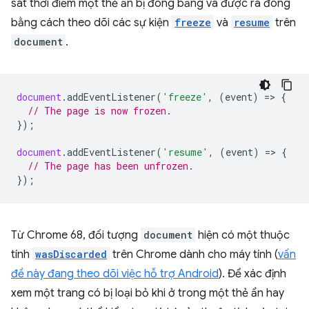
sát thời điểm một thẻ ẩn bị đóng băng và được rã đông
bằng cách theo dõi các sự kiện
freeze
và
resume
trên
document
.
document
.
addEventListener
(
'freeze'
,
(
event
)
=
>
{
// The page is now frozen.
});
document
.
addEventListener
(
'resume'
,
(
event
)
=
>
{
// The page has been unfrozen.
});
Từ Chrome 68, đối tượng
document
hiện có một thuộc
tính
wasDiscarded
trên Chrome dành cho máy tính (
vấn
đề này đang theo dõi việc hỗ trợ Android
). Để xác định
xem một trang có bị loại bỏ khi ở trong một thẻ ẩn hay