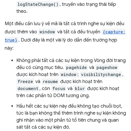
logStateChange()
, truyền vào trạng thái tiếp
theo.
Một điều cần lưu ý về mã là tất cả trình nghe sự kiện đều
được thêm vào
window
và tất cả đều truyền
{capture:
true}
. Dưới đây là một vài lý do dẫn đến trường hợp
này:
Không phải tất cả các sự kiện trong Vòng đời trang
đều có cùng mục tiêu.
pagehide
và
pageshow
được kích hoạt trên
window
;
visibilitychange
,
freeze
và
resume
được kích hoạt trên
document
, còn
focus
và
blur
được kích hoạt
trên các phần tử DOM tương ứng.
Hầu hết các sự kiện này đều không tạo chuỗi bọt,
tức là bạn không thể thêm trình nghe sự kiện không
ghi nhận vào một phần tử tổ tiên chung và quan
sát tất cả các sự kiện đó.