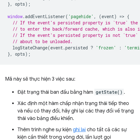
},
opts
);
window
.
addEventListener
(
'pagehide'
,
(
event
)
=
>
{
// If the event's persisted property is `true` the
// to enter the back/forward cache, which is also i
// If the event's persisted property is not `true`
// about to be unloaded.
logStateChange
(
event
.
persisted
?
'frozen'
:
'termi
},
opts
);
Mã này sẽ thực hiện 3 việc sau:
Đặt trạng thái ban đầu bằng hàm
getState()
.
Xác định một hàm chấp nhận trạng thái tiếp theo
và nếu có thay đổi, hãy ghi lại các thay đổi về trạng
thái vào bảng điều khiển.
Thêm trình nghe sự kiện
ghi lại
cho tất cả các sự
kiện cần thiết trong vòng đời, lần lượt gọi