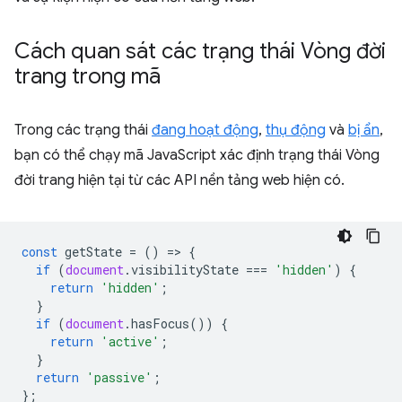
Cách quan sát các trạng thái Vòng đời
trang trong mã
Trong các trạng thái
đang hoạt động
,
thụ động
và
bị ẩn
,
bạn có thể chạy mã JavaScript xác định trạng thái Vòng
đời trang hiện tại từ các API nền tảng web hiện có.
const
getState
=
()
=
>
{
if
(
document
.
visibilityState
===
'hidden'
)
{
return
'hidden'
;
}
if
(
document
.
hasFocus
())
{
return
'active'
;
}
return
'passive'
;
};