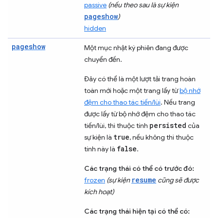
passive
(nếu theo sau là sự kiện
pageshow
)
hidden
pageshow
Một mục nhật ký phiên đang được
chuyển đến.
Đây có thể là một lượt tải trang hoàn
toàn mới hoặc một trang lấy từ
bộ nhớ
đệm cho thao tác tiến/lùi
. Nếu trang
được lấy từ bộ nhớ đệm cho thao tác
persisted
tiến/lùi, thì thuộc tính
của
true
sự kiện là
, nếu không thì thuộc
false
tính này là
.
Các trạng thái có thể có trước đó:
resume
frozen
(sự kiện
cũng sẽ được
kích hoạt)
Các trạng thái hiện tại có thể có: