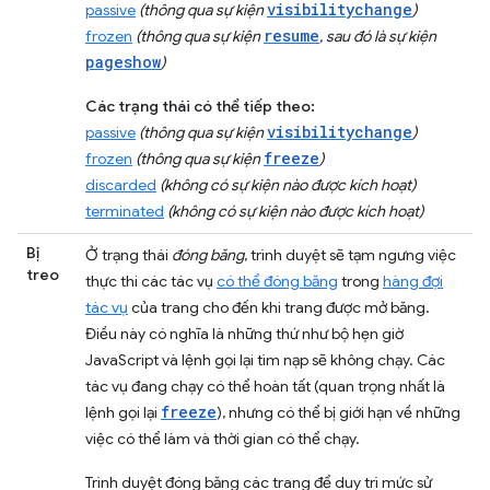
visibilitychange
passive
(thông qua sự kiện
)
resume
frozen
(thông qua sự kiện
, sau đó là sự kiện
pageshow
)
Các trạng thái có thể tiếp theo:
visibilitychange
passive
(thông qua sự kiện
)
freeze
frozen
(thông qua sự kiện
)
discarded
(không có sự kiện nào được kích hoạt)
terminated
(không có sự kiện nào được kích hoạt)
Bị
Ở trạng thái
đóng băng
, trình duyệt sẽ tạm ngưng việc
treo
thực thi các tác vụ
có thể đóng băng
trong
hàng đợi
tác vụ
của trang cho đến khi trang được mở băng.
Điều này có nghĩa là những thứ như bộ hẹn giờ
JavaScript và lệnh gọi lại tìm nạp sẽ không chạy. Các
tác vụ đang chạy có thể hoàn tất (quan trọng nhất là
freeze
lệnh gọi lại
), nhưng có thể bị giới hạn về những
việc có thể làm và thời gian có thể chạy.
Trình duyệt đóng băng các trang để duy trì mức sử