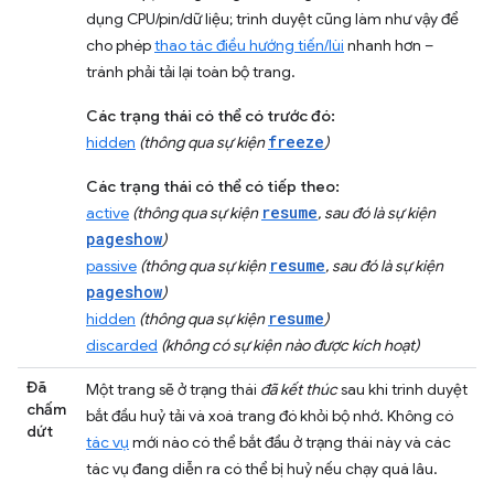
dụng CPU/pin/dữ liệu; trình duyệt cũng làm như vậy để
cho phép
thao tác điều hướng tiến/lùi
nhanh hơn –
tránh phải tải lại toàn bộ trang.
Các trạng thái có thể có trước đó:
freeze
hidden
(thông qua sự kiện
)
Các trạng thái có thể có tiếp theo:
resume
active
(thông qua sự kiện
, sau đó là sự kiện
pageshow
)
resume
passive
(thông qua sự kiện
, sau đó là sự kiện
pageshow
)
resume
hidden
(thông qua sự kiện
)
discarded
(không có sự kiện nào được kích hoạt)
Đã
Một trang sẽ ở trạng thái
đã kết thúc
sau khi trình duyệt
chấm
bắt đầu huỷ tải và xoá trang đó khỏi bộ nhớ. Không có
dứt
tác vụ
mới nào có thể bắt đầu ở trạng thái này và các
tác vụ đang diễn ra có thể bị huỷ nếu chạy quá lâu.