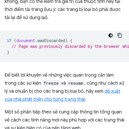
không, bạn có thể kiểm tra giá trị của thuộc tính này tại
thời điểm tải trang (lưu ý: các trang bị loại bỏ phải được
tải lại để sử dụng lại).
if
(
document
.
wasDiscarded
)
{
// Page was previously discarded by the browser wh
}
Để biết lời khuyên về những việc quan trọng cần làm
trong các sự kiện
freeze
và
resume
, cũng như cách xử
lý và chuẩn bị cho các trang bị loại bỏ, hãy xem
đề xuất
của nhà phát triển cho từng trạng thái
.
Một số phần tiếp theo sẽ cung cấp thông tin tổng quan
về cách các tính năng mới này phù hợp với các trạng thái
và sự kiện hiện có của nền tảng web.