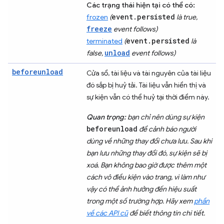
Các trạng thái hiện tại có thể có:
event.persisted
frozen
(
là true,
freeze
event follows)
event.persisted
terminated
(
là
unload
false,
event follows)
beforeunload
Cửa sổ, tài liệu và tài nguyên của tài liệu
đó sắp bị huỷ tải. Tài liệu vẫn hiển thị và
sự kiện vẫn có thể huỷ tại thời điểm này.
Quan trọng:
bạn chỉ nên dùng sự kiện
beforeunload
để cảnh báo người
dùng về những thay đổi chưa lưu. Sau khi
bạn lưu những thay đổi đó, sự kiện sẽ bị
xoá. Bạn không bao giờ được thêm một
cách vô điều kiện vào trang, vì làm như
vậy có thể ảnh hưởng đến hiệu suất
trong một số trường hợp. Hãy xem
phần
về các API cũ
để biết thông tin chi tiết.