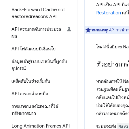
API เป็น API ที่เ
Back-Forward Cache not
Restoration
แก้
Restoredreasons API
API ความกดดันการประมวล
หมายเหตุ:
API การนำทา
ผล
โพสต์นี้อธิบาย N
API โฟกัสแบบมีเงื่อนไข
ข้อมูลเข้าสู่ระบบเซสชันที่ผูกกับ
ตัวอย่างการ
อุปกรณ์
เคล็ดลับในช่วงเริ่มต้น
หากต้องการใช้ Nav
รวมศูนย์
โดยพื้นฐา
API การจดจำลายมือ
กลับและไปข้างหน้า
ช่วยให้โค้ดของคุ
การแทรกแซงโฆษณาที่ใช้
ทรัพยากรมาก
กล่าวอาจหมายถึงกา
Long Animation Frames API
ระบบจะส่ง
Navi