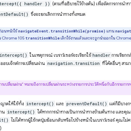
tercept({ handler })
(ตามที่อธิบายไว้ข้างต้น) เพื่อจัดการการนำท
entDefault()
ซึ่งจะยกเลิกการนำทางทั้งหมด
ก่อนหน้าใช้
แทน
navigateEvent.transitionWhile(promise)
naviga
ใน Chrome 105
เลิกใช้งานแล้วและจะถูกนำออกใน Chrome
transitionWhile
intercept()
ในเหตุการณ์ เบราว์เซอร์จะเรียกใช้
handler
การเรียกกล
างออบเจ็กต์การเปลี่ยนผ่าน
navigation.transition
ที่โค้ดอื่นๆ สา
ารเปลี่ยนผ่าน" หมายถึงการเปลี่ยนผ่านระหว่างรายการประวัติหนึ่งกับอีกรายการหนึ
ญาตให้ใช้ทั้ง
intercept()
และ
preventDefault()
แต่ก็มีบางก
่าน
intercept()
ได้หากการนำทางเป็นการนำทางข้ามต้นทาง และคุณ
lt()
ไม่ได้หากผู้ใช้กดปุ่มย้อนกลับหรือไปข้างหน้าในเบราว์เซอร์ คุณไม่ควร
)