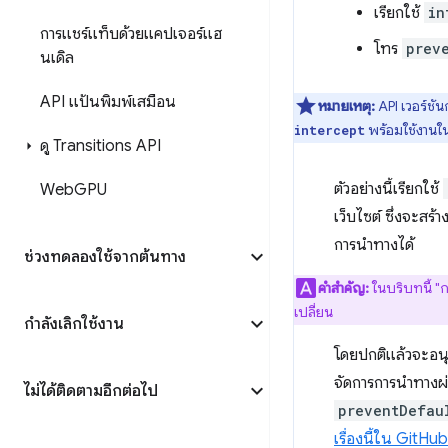
เรียกใช้
in
การแชร์แท็บด้วยแคปเจอร์แฮ
โทร
prev
นเดิล
API แป้นพิมพ์เสมือน
หมายเหตุ:
API เวอร์ชัน
พร้อมใช้งาน
intercept
ดู Transitions API
ตัวอย่างนี้เรียกใช้
Web
GPU
เว็บไซต์ ซึ่งจะสร้
การนำทางได้
ช่วงทดลองใช้จากต้นทาง
คำสำคัญ:
ในบริบทนี้ "ก
เปลี่ยน
กำลังเลิกใช้งาน
โดยปกติแล้วจะอนุ
จัดการการนำทางผ
ไม่ได้ติดตามอีกต่อไป
preventDefau
เรื่องนี้ใน GitHub