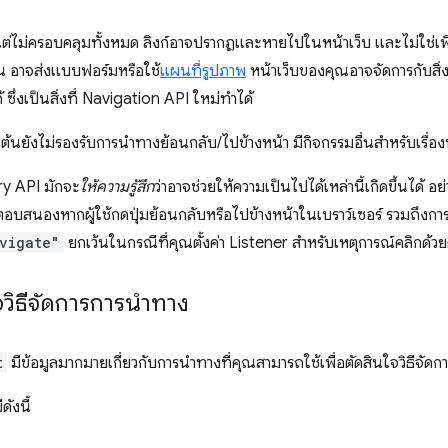
ได้ แต่ไม่ครอบคลุมทั้งหมด ลิงก์อาจปรากฏและหายไปในหน้าเว็บ และไม่ใช่เพียง
่น อาจส่งแบบฟอร์มหรือใช้
แผนที่รูปภาพ
หน้าเว็บของคุณอาจจัดการกับสิ่งเ
้ ซึ่งเป็นสิ่งที่ Navigation API ใหม่ทำได้
งต้นยังไม่รองรับการนำทางย้อนกลับ/ไปข้างหน้า มีกิจกรรมอื่นสำหรับเรื่อง
ry API มักจะ
ให้ความรู้สึก
ว่าอาจช่วยให้ความเป็นไปได้เหล่านี้เกิดขึ้นได้ อย
ารตอบสนองหากผู้ใช้กดปุ่มย้อนกลับหรือไปข้างหน้าในเบราว์เซอร์ รวมถึง
vigate"
ยกเว้นในกรณีที่คุณตั้งค่า Listener สำหรับเหตุการณ์คลิกด้วย
จวิธีจัดการการนำทาง
t
มีข้อมูลมากมายเกี่ยวกับการนําทางที่คุณสามารถใช้เพื่อตัดสินใจวิธีจัด
ดังนี้