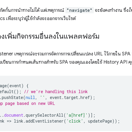
กัดกั้นการนำทางไม่ได้ แต่เหตุการณ์
"navigate"
จะยังคงทํางาน ซึ่ง
ให
s เพื่อระบุว่าผู้ใช้กําลังจะออกจากเว็บไซต์
้องเพิ่มกิจกรรมอื่นลงในแพลตฟอร์ม
stener เหตุการณ์จะรวมการจัดการการเปลี่ยนแปลง URL ไว้ภายใน SPA ซึ่ง
เคยเขียนการกำหนดเส้นทางสำหรับ SPA ของคุณเองโดยใช้ History API คุ
age
(
event
)
{
efault
();
// we're handling this link
.
pushState
(
null
,
''
,
event
.
target
.
href
);
p page based on new URL
..
document
.
querySelectorAll
(
'a[href]'
)];
nk
=
>
link
.
addEventListener
(
'click'
,
updatePage
));