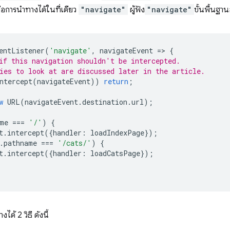
อการนำทางได้ในที่เดียว
"navigate"
ผู้ฟัง
"navigate"
ขั้นพื้นฐา
entListener
(
'navigate'
,
navigateEvent
=
>
{
if this navigation shouldn't be intercepted.
ies to look at are discussed later in the article.
ntercept
(
navigateEvent
))
return
;
w
URL
(
navigateEvent
.
destination
.
url
);
me
===
'/'
)
{
t
.
intercept
({
handler
:
loadIndexPage
});
.
pathname
===
'/cats/'
)
{
t
.
intercept
({
handler
:
loadCatsPage
});
ด้ 2 วิธี ดังนี้