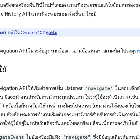
สนอซึ่งยกเครื่องพื้นที่นี้ใหม่ทั้งหมด แทนที่จะพยายามแก้ไขข้อบกพร่อง
ไข History API แทนที่จะพยายามสร้างขึ้นมาใหม่)
งเปิดตัวใน Chrome 102 ดู
เดโม
avigation API ในระดับสูง หากต้องการอ่านข้อเสนอทางเทคนิค โปรดดู
รา
ใช้
igation API ให้เริ่มด้วยการเพิ่ม Listener
"navigate"
ในออบเจ็กต
น ซึ่งจะทํางานสําหรับการนําทางทุกประเภท ไม่ว่าผู้ใช้จะดําเนินการ (เช่น
) หรือเมื่อมีการเรียกใช้การนําทางโดยโปรแกรม (เช่น ผ่านโค้ดของเว็บไซต์
ณลบล้างลักษณะการทำงานเริ่มต้นของเบราว์เซอร์สำหรับการดำเนินการนั้นไ
รให้ผู้ใช้อยู่ในหน้าเว็บเดียวกันและโหลดหรือเปลี่ยนเนื้อหาของเว็บไซต์
gateEvent
ไปยังเครื่องมือฟัง
"navigate"
ซึ่งมีข้อมูลเกี่ยวกับก