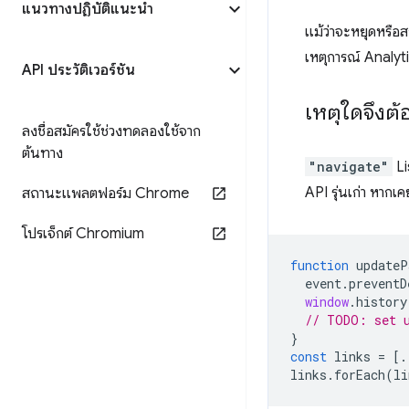
แนวทางปฏิบัติแนะนำ
แม้ว่าจะหยุดหรือส
เหตุการณ์ Analytic
API ประวัติเวอร์ชัน
เหตุใดจึงต
ลงชื่อสมัครใช้ช่วงทดลองใช้จาก
ต้นทาง
"navigate"
Li
API รุ่นเก่า หาก
สถานะแพลตฟอร์ม Chrome
โปรเจ็กต์ Chromium
function
updateP
event
.
preventD
window
.
history
// TODO: set u
}
const
links
=
[.
links
.
forEach
(
li