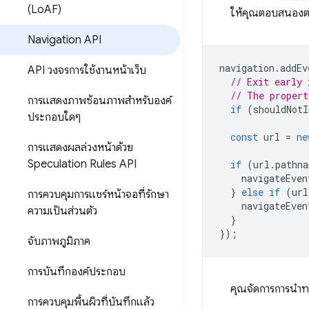
(Lo
AF)
ให้คุณตอบสนองต่
Navigation API
navigation
.
addEv
API วงจรการใช้งานหน้าเว็บ
// Exit early 
// The propert
การแสดงภาพซ้อนภาพสำหรับองค์
if
(
shouldNotI
ประกอบใดๆ
const
url
=
ne
การแสดงผลล่วงหน้าด้วย
Speculation Rules API
if
(
url
.
pathna
navigateEven
}
else
if
(
url
การควบคุมการแชร์หน้าจอที่รักษา
navigateEven
ความเป็นส่วนตัว
}
});
จับภาพภูมิภาค
การบันทึกองค์ประกอบ
คุณจัดการการนำทางไ
การควบคุมพื้นผิวที่บันทึกแล้ว