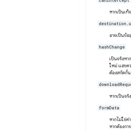
canIntercept
หากเป็นเท็
destination.
อาจเป็นข้อม
hashChange
เป็นจริงหา
ใหม่ แฮชควร
ต้องสกัดกั้น
downloadRequ
หากเป็นจริง
formData
หากไม่ใช่ค่
หากต้องการจ