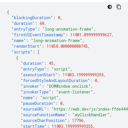
{
"blockingDuration"
:
0
,
"duration"
:
60
,
"entryType"
:
"long-animation-frame"
,
"firstUIEventTimestamp"
:
11801.099999999627
,
"name"
:
"long-animation-frame"
,
"renderStart"
:
11858.800000000745
,
"scripts"
:
[
{
"duration"
:
45
,
"entryType"
:
"script"
,
"executionStart"
:
11803.199999999255
,
"forcedStyleAndLayoutDuration"
:
0
,
"invoker"
:
"DOMWindow.onclick"
,
"invokerType"
:
"event-listener"
,
"name"
:
"script"
,
"pauseDuration"
:
0
,
"sourceURL"
:
"https://web.dev/js/index-ffde44
"sourceFunctionName"
:
"myClickHandler"
,
"sourceCharPosition"
:
17796
,
"startTime"
:
11803.199999999255
,