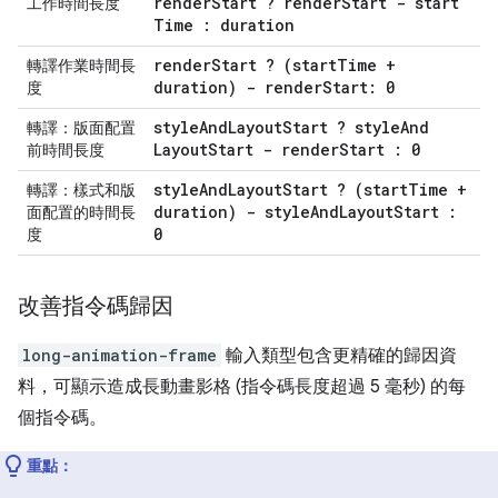
render
Start ? render
Start - start
工作時間長度
Time : duration
render
Start ? (start
Time +
轉譯作業時間長
duration) - render
Start: 0
度
style
And
Layout
Start ? style
And
轉譯：版面配置
Layout
Start - render
Start : 0
前時間長度
style
And
Layout
Start ? (start
Time +
轉譯：樣式和版
duration) - style
And
Layout
Start :
面配置的時間長
0
度
改善指令碼歸因
long-animation-frame
輸入類型包含更精確的歸因資
料，可顯示造成長動畫影格 (指令碼長度超過 5 毫秒) 的每
個指令碼。
重點：