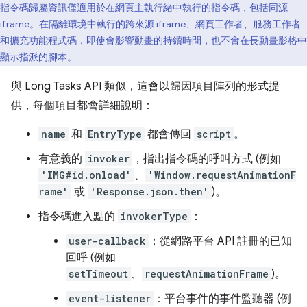
指令碼歸屬資訊僅適用於在網頁主執行緒中執行的指令碼，包括同源
iframe。在隔離環境中執行的跨來源 iframe、網頁工作者、服務工作者
和擴充功能程式碼，即使會影響動畫的持續時間，也不會在長動畫影格中
顯示指派的腳本。
與 Long Tasks API 類似，這會以歸因項目陣列的形式提
供，每個項目都會詳細說明：
name
和
EntryType
都會傳回
script
。
有意義的
invoker
，指出指令碼的呼叫方式 (例如
'IMG#id.onload'
、
'Window.requestAnimationF
rame'
或
'Response.json.then'
)。
指令碼進入點的
invokerType
：
user-callback
：從網路平台 API 註冊的已知
回呼 (例如
setTimeout
、
requestAnimationFrame
)。
event-listener
：平台事件的事件監聽器 (例