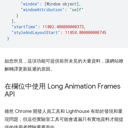
"window"
:
[
Wi
n
dow
objec
t
],
"windowAttribution"
:
"self"
}
],
"startTime"
:
11802.400000000373
,
"styleAndLayoutStart"
:
11858.800000000745
}
如您所見，這項功能可提供前所未見的大量資料，讓網站瞭
解轉譯更新延遲的原因。
在欄位中使用 Long Animation Frames
API
雖然 Chrome 開發人員工具和 Lighthouse 有助於發現和重
現問題，但這些實驗室工具可能會遺漏只有實地資料才能提
供的使用者體驗重要面向。