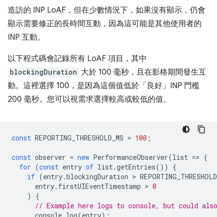
造訪的 INP LoAF，但在少數情況下，如果沒有顯示，仍會
顯示需要修正的長時間互動，因為這可能是其他使用者的
INP 互動。
以下程式碼會記錄所有 LoAF 項目，其中
blockingDuration
大於 100 毫秒，且在影格期間發生互
動。這裡選擇 100，是因為這個值低於「良好」INP 門檻
200 毫秒。您可以視需求選擇較高或較低的值。
const
REPORTING_THRESHOLD_MS
=
100
;
const
observer
=
new
PerformanceObserver
(
list
=
>
{
for
(
const
entry
of
list
.
getEntries
())
{
if
(
entry
.
blockingDuration
 > 
REPORTING_THRESHOLD
entry
.
firstUIEventTimestamp
 > 
0
)
{
// Example here logs to console, but could als
console
.
log
(
entry
);