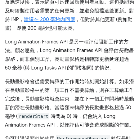
反應速度快，表示網頁可迅速回應使用者互動。這包括能夠
及時繪製使用者需要的任何更新，並避免阻擋這些更新。對
於 INP，
建議在 200 毫秒內回應
，但對於其他更新 (例如動
畫)，即使 200 毫秒也可能太長。
Long Animation Frames API 是另一種評估阻斷工作的方
法。顧名思義，Long Animation Frames API 會評估
長動畫
影格
，而非個別
工作
。長動畫影格是指轉譯更新延遲超過
50 毫秒 (與 Long Tasks API 的門檻相同) 的情況。
長動畫影格會從需要轉譯的工作開始時刻開始計算。如果潛
在長動畫影格中的第一項工作不需要算繪，則在非算繪工作
完成後，長動畫影格就會結束，並在下一個工作開始時啟動
新的潛在長動畫影格。當這類未轉譯的長動畫影格超過 50
毫秒 (
renderStart
時間為 0) 時，仍會納入 Long
Animation Frames API，以便評估可能會造成阻斷的作業。
您可以透過類似於使用
PerformanceObserver
執行長時