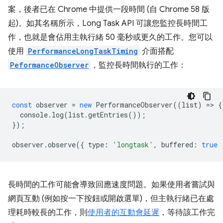
案，後者已在 Chrome 中提供一段時間 (自 Chrome 58 版
起)。如其名稱所示，Long Task API 可讓您監控長時間工
作，也就是會佔用主執行緒 50 毫秒或更久的工作。您可以
使用
PerformanceLongTaskTiming
介面搭配
PeformanceObserver
，監控長時間執行的工作：
const
observer
=
new
PerformanceObserver
((
list
)
=
>
{
console
.
log
(
list
.
getEntries
());
});
observer
.
observe
({
type
:
'longtask'
,
buffered
:
true
長時間的工作可能會導致回應速度問題。如果使用者嘗試與
網頁互動 (例如按一下按鈕或開啟選單)，但主執行緒已在處
理耗時較長的工作，則
使用者的互動會延遲
，等待該工作完