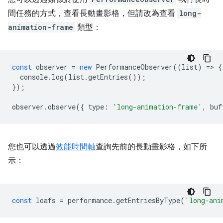
間任務的方式，查看長動畫影格，但請改為查看
long-
animation-frame
類型：
const
observer
=
new
PerformanceObserver
((
list
)
=
>
{
console
.
log
(
list
.
getEntries
());
});
observer
.
observe
({
type
:
'long-animation-frame'
,
buf
您也可以透過
效能時間軸
查詢先前的長動畫影格，如下所
示：
const
loafs
=
performance
.
getEntriesByType
(
'long-ani