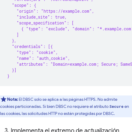
  "scope": {
    "origin": "https://example.com",
    "include_site": true,
    "scope_specification": [
      { "type": "exclude", "domain": "*.example.com
    ]
  },
  "credentials": [{
    "type": "cookie",
    "name": "auth_cookie",
    "attributes": "Domain=example.com; Secure; Same
  }]
}
Nota:
El DBSC solo se aplica a las páginas HTTPS. No admite
cookies particionadas. Si bien DBSC no requiere el atributo
en
Secure
las cookies, las solicitudes HTTP no están protegidas por DBSC.
3
.
Implementa el extremo de actualización