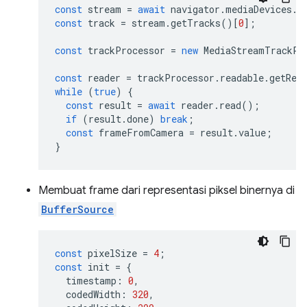
const
stream
=
await
navigator
.
mediaDevices
.
g
const
track
=
stream
.
getTracks
()[
0
];
const
trackProcessor
=
new
MediaStreamTrackPr
const
reader
=
trackProcessor
.
readable
.
getRea
while
(
true
)
{
const
result
=
await
reader
.
read
();
if
(
result
.
done
)
break
;
const
frameFromCamera
=
result
.
value
;
}
Membuat frame dari representasi piksel binernya di
BufferSource
const
pixelSize
=
4
;
const
init
=
{
timestamp
:
0
,
codedWidth
:
320
,