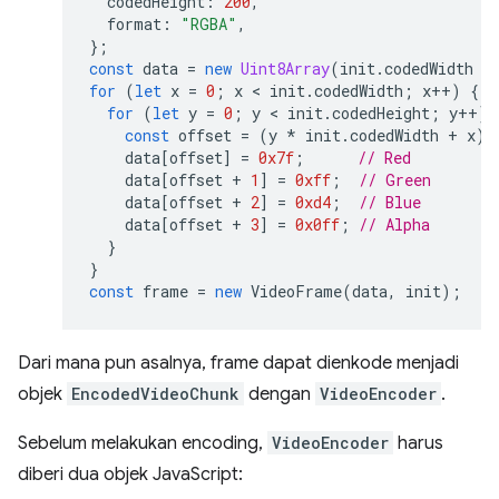
codedHeight
:
200
,
format
:
"RGBA"
,
};
const
data
=
new
Uint8Array
(
init
.
codedWidth
*
for
(
let
x
=
0
;
x
 < 
init
.
codedWidth
;
x
++
)
{
for
(
let
y
=
0
;
y
 < 
init
.
codedHeight
;
y
++
)
const
offset
=
(
y
*
init
.
codedWidth
+
x
)
data
[
offset
]
=
0x7f
;
// Red
data
[
offset
+
1
]
=
0xff
;
// Green
data
[
offset
+
2
]
=
0xd4
;
// Blue
data
[
offset
+
3
]
=
0x0ff
;
// Alpha
}
}
const
frame
=
new
VideoFrame
(
data
,
init
);
Dari mana pun asalnya, frame dapat dienkode menjadi
objek
EncodedVideoChunk
dengan
VideoEncoder
.
Sebelum melakukan encoding,
VideoEncoder
harus
diberi dua objek JavaScript: