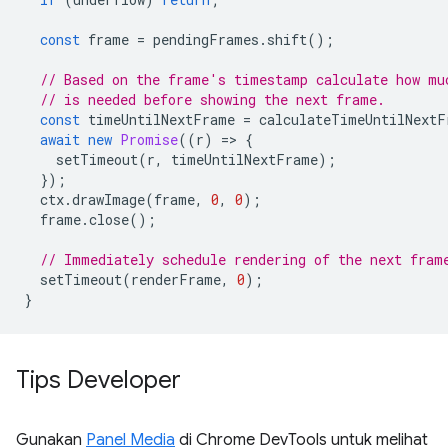
const
frame
=
pendingFrames
.
shift
();
// Based on the frame's timestamp calculate how mu
// is needed before showing the next frame.
const
timeUntilNextFrame
=
calculateTimeUntilNextF
await
new
Promise
((
r
)
=
>
{
setTimeout
(
r
,
timeUntilNextFrame
);
});
ctx
.
drawImage
(
frame
,
0
,
0
);
frame
.
close
();
// Immediately schedule rendering of the next fram
setTimeout
(
renderFrame
,
0
);
}
Tips Developer
Gunakan
Panel Media
di Chrome DevTools untuk melihat