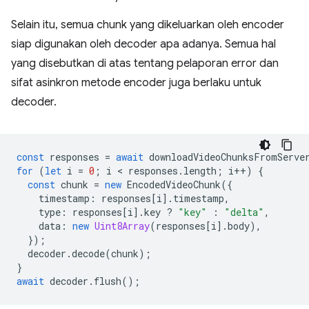
Selain itu, semua chunk yang dikeluarkan oleh encoder
siap digunakan oleh decoder apa adanya. Semua hal
yang disebutkan di atas tentang pelaporan error dan
sifat asinkron metode encoder juga berlaku untuk
decoder.
const
responses
=
await
downloadVideoChunksFromServe
for
(
let
i
=
0
;
i
 < 
responses
.
length
;
i
++
)
{
const
chunk
=
new
EncodedVideoChunk
({
timestamp
:
responses
[
i
].
timestamp
,
type
:
responses
[
i
].
key
?
"key"
:
"delta"
,
data
:
new
Uint8Array
(
responses
[
i
].
body
),
});
decoder
.
decode
(
chunk
);
}
await
decoder
.
flush
();