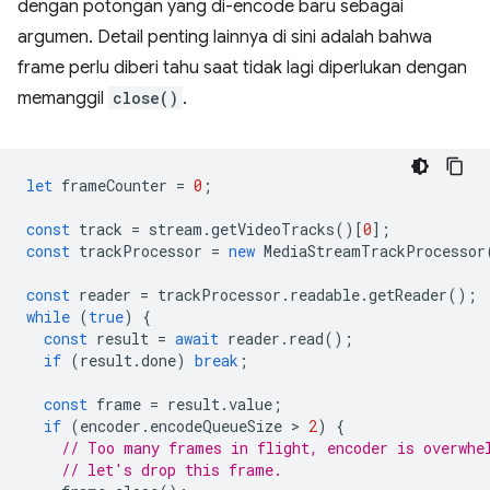
dengan potongan yang di-encode baru sebagai
argumen. Detail penting lainnya di sini adalah bahwa
frame perlu diberi tahu saat tidak lagi diperlukan dengan
memanggil
close()
.
let
frameCounter
=
0
;
const
track
=
stream
.
getVideoTracks
()[
0
];
const
trackProcessor
=
new
MediaStreamTrackProcessor
const
reader
=
trackProcessor
.
readable
.
getReader
();
while
(
true
)
{
const
result
=
await
reader
.
read
();
if
(
result
.
done
)
break
;
const
frame
=
result
.
value
;
if
(
encoder
.
encodeQueueSize
 > 
2
)
{
// Too many frames in flight, encoder is overwhe
// let's drop this frame.