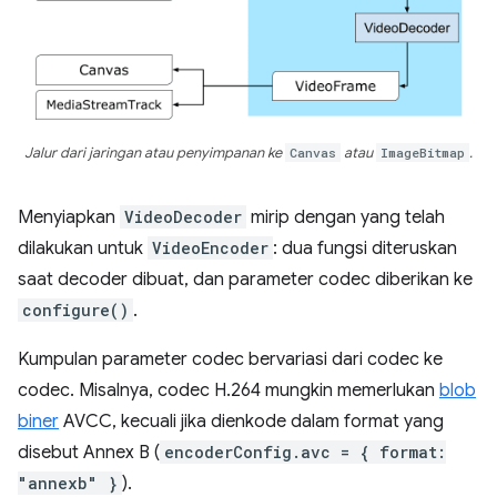
Jalur dari jaringan atau penyimpanan ke
Canvas
atau
ImageBitmap
.
Menyiapkan
VideoDecoder
mirip dengan yang telah
dilakukan untuk
VideoEncoder
: dua fungsi diteruskan
saat decoder dibuat, dan parameter codec diberikan ke
configure()
.
Kumpulan parameter codec bervariasi dari codec ke
codec. Misalnya, codec H.264 mungkin memerlukan
blob
biner
AVCC, kecuali jika dienkode dalam format yang
disebut Annex B (
encoderConfig.avc = { format:
"annexb" }
).