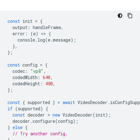
const
init
=
{
output
:
handleFrame
,
error
:
(
e
)
=
>
{
console
.
log
(
e
.
message
);
},
};
const
config
=
{
codec
:
"vp8"
,
codedWidth
:
640
,
codedHeight
:
480
,
};
const
{
supported
}
=
await
VideoDecoder
.
isConfigSupp
if
(
supported
)
{
const
decoder
=
new
VideoDecoder
(
init
);
decoder
.
configure
(
config
);
}
else
{
// Try another config.
}