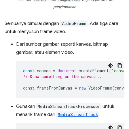
penyimpanan
Semuanya dimulai dengan
VideoFrame
. Ada tiga cara
untuk menyusun frame video.
Dari sumber gambar seperti kanvas, bitmap
gambar, atau elemen video.
const
canvas
=
document
.
createElement
(
"canvas
// Draw something on the canvas...
const
frameFromCanvas
=
new
VideoFrame
(
canvas
Gunakan
MediaStreamTrackProcessor
untuk
menarik frame dari
MediaStreamTrack