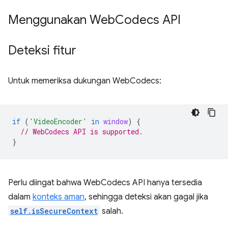
Menggunakan Web
Codecs API
Deteksi fitur
Untuk memeriksa dukungan WebCodecs:
if
(
'VideoEncoder'
in
window
)
{
// WebCodecs API is supported.
}
Perlu diingat bahwa WebCodecs API hanya tersedia
dalam
konteks aman
, sehingga deteksi akan gagal jika
self.isSecureContext
salah.