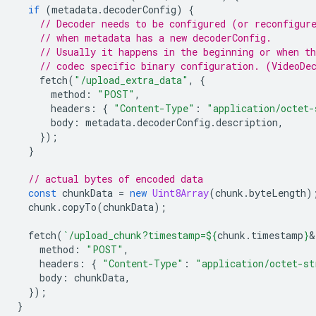
if
(
metadata
.
decoderConfig
)
{
// Decoder needs to be configured (or reconfigur
// when metadata has a new decoderConfig.
// Usually it happens in the beginning or when th
// codec specific binary configuration. (VideoDe
fetch
(
"/upload_extra_data"
,
{
method
:
"POST"
,
headers
:
{
"Content-Type"
:
"application/octet-
body
:
metadata
.
decoderConfig
.
description
,
});
}
// actual bytes of encoded data
const
chunkData
=
new
Uint8Array
(
chunk
.
byteLength
)
chunk
.
copyTo
(
chunkData
);
fetch
(
`/upload_chunk?timestamp=
${
chunk
.
timestamp
}
&
method
:
"POST"
,
headers
:
{
"Content-Type"
:
"application/octet-st
body
:
chunkData
,
});
}