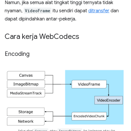
Namun, jika semua alat tingkat tinggi ternyata tidak
nyaman,
VideoFrame
itu sendiri dapat
ditransfer
dan
dapat dipindahkan antar-pekerja.
Cara kerja Web
Codecs
Encoding
Jalur dari
Canvas
atau
ImageBitmap
ke jaringan atau ke