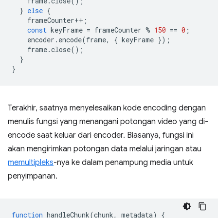
frame
.
close
();
}
else
{
frameCounter
++
;
const
keyFrame
=
frameCounter
%
150
==
0
;
encoder
.
encode
(
frame
,
{
keyFrame
});
frame
.
close
();
}
}
Terakhir, saatnya menyelesaikan kode encoding dengan
menulis fungsi yang menangani potongan video yang di-
encode saat keluar dari encoder. Biasanya, fungsi ini
akan mengirimkan potongan data melalui jaringan atau
memultipleks
-nya ke dalam penampung media untuk
penyimpanan.
function
handleChunk
(
chunk
,
metadata
)
{