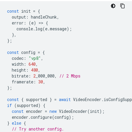
const
init
=
{
output
:
handleChunk
,
error
:
(
e
)
=
>
{
console
.
log
(
e
.
message
);
},
};
const
config
=
{
codec
:
"vp8"
,
width
:
640
,
height
:
480
,
bitrate
:
2
_000_000
,
// 2 Mbps
framerate
:
30
,
};
const
{
supported
}
=
await
VideoEncoder
.
isConfigSupp
if
(
supported
)
{
const
encoder
=
new
VideoEncoder
(
init
);
encoder
.
configure
(
config
);
}
else
{
// Try another config.