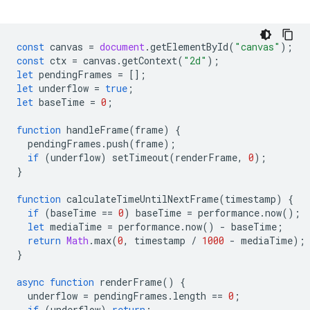
const
canvas
=
document
.
getElementById
(
"canvas"
);
const
ctx
=
canvas
.
getContext
(
"2d"
);
let
pendingFrames
=
[];
let
underflow
=
true
;
let
baseTime
=
0
;
function
handleFrame
(
frame
)
{
pendingFrames
.
push
(
frame
);
if
(
underflow
)
setTimeout
(
renderFrame
,
0
);
}
function
calculateTimeUntilNextFrame
(
timestamp
)
{
if
(
baseTime
==
0
)
baseTime
=
performance
.
now
();
let
mediaTime
=
performance
.
now
()
-
baseTime
;
return
Math
.
max
(
0
,
timestamp
/
1000
-
mediaTime
);
}
async
function
renderFrame
()
{
underflow
=
pendingFrames
.
length
==
0
;
if
(
underflow
)
return
;