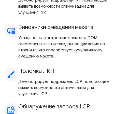
Демонстрирует подразделы INP, помогающие
выявить возможности оптимизации для
улучшения INP.
Виновники смещения макета
move_down
Указывает на конкретные элементы DOM,
ответственные за неожиданное движение на
странице, что способствует кумулятивному
смещению макета.
Поломка ЛКП
brush
Демонстрирует подразделы LCP, помогающие
выявить возможности оптимизации для
улучшения LCP.
Обнаружение запроса LCP
image_search