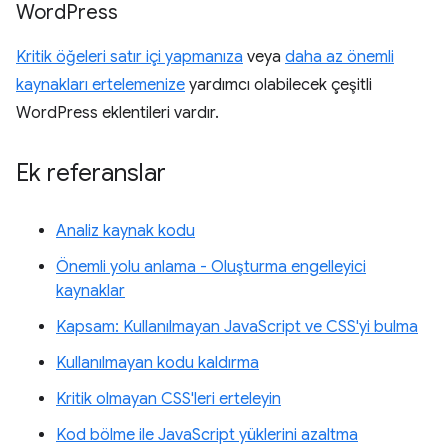
Word
Press
Kritik öğeleri satır içi yapmanıza
veya
daha az önemli
kaynakları ertelemenize
yardımcı olabilecek çeşitli
WordPress eklentileri vardır.
Ek referanslar
Analiz kaynak kodu
Önemli yolu anlama - Oluşturma engelleyici
kaynaklar
Kapsam: Kullanılmayan JavaScript ve CSS'yi bulma
Kullanılmayan kodu kaldırma
Kritik olmayan CSS'leri erteleyin
Kod bölme ile JavaScript yüklerini azaltma