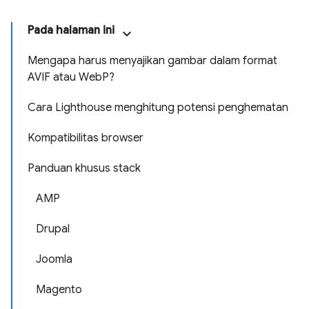
Pada halaman ini
Mengapa harus menyajikan gambar dalam format
AVIF atau WebP?
Cara Lighthouse menghitung potensi penghematan
Kompatibilitas browser
Panduan khusus stack
AMP
Drupal
Joomla
Magento