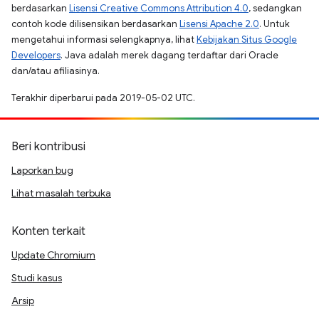
berdasarkan
Lisensi Creative Commons Attribution 4.0
, sedangkan
contoh kode dilisensikan berdasarkan
Lisensi Apache 2.0
. Untuk
mengetahui informasi selengkapnya, lihat
Kebijakan Situs Google
Developers
. Java adalah merek dagang terdaftar dari Oracle
dan/atau afiliasinya.
Terakhir diperbarui pada 2019-05-02 UTC.
Beri kontribusi
Laporkan bug
Lihat masalah terbuka
Konten terkait
Update Chromium
Studi kasus
Arsip