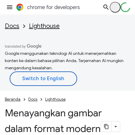
Docs
Lighthouse
Google menggunakan teknologi AI untuk menerjemahkan
konten ke dalam bahasa pilihan Anda. Terjemahan AI mungkin
mengandung kesalahan.
Beranda
Docs
Lighthouse
Menayangkan gambar
dalam format modern