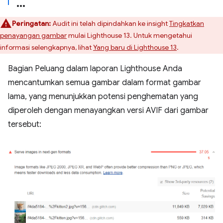
Peringatan:
Audit ini telah dipindahkan ke insight
Tingkatkan
penayangan gambar
mulai Lighthouse 13. Untuk mengetahui
informasi selengkapnya, lihat
Yang baru di Lighthouse 13
.
Bagian Peluang dalam laporan Lighthouse Anda
mencantumkan semua gambar dalam format gambar
lama, yang menunjukkan potensi penghematan yang
diperoleh dengan menayangkan versi AVIF dari gambar
tersebut: