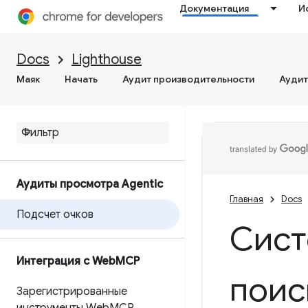
Документация
И
Docs
Lighthouse
Маяк
Начать
Аудит производительности
Аудит
Аудиты просмотра Agentic
Главная
Docs
Подсчет очков
Сист
Интеграция с Web
MCP
поис
Зарегистрированные