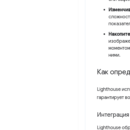
Изменчив
сложност
показател
Накопите
изображе
моментом,
ними.
Как опре
Lighthouse ис
гарантирует в
Интеграция
Lighthouse об