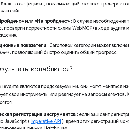
 балл
: коэффициент, показывающий, сколько проверок гот
ваш сайт.
Пройдено» или «Не пройдено»
: В случае несоблюдения 
р, проверки корректности схемы WebMCP) в ходе аудита м
ждения.
ционные показатели
: Заголовок категории может включа
ения
, позволяющий быстро оценить общий прогресс.
зультаты колеблются?
ы аудита являются предсказуемыми, они могут меняться из-
рует свои инструменты или реагирует на запросы агентов.
сятся:
ская регистрация инструментов
: если ваш сайт регис
 JavaScript (
Imperative API
), время этих регистраций може
сированы в снимке Lighthouse.