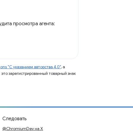
удита просмотра агента:
ns "С указанием авторства 4.0"
, а
 – это зарегистрированный товарный знак
Следовать
@ChromiumDev на X