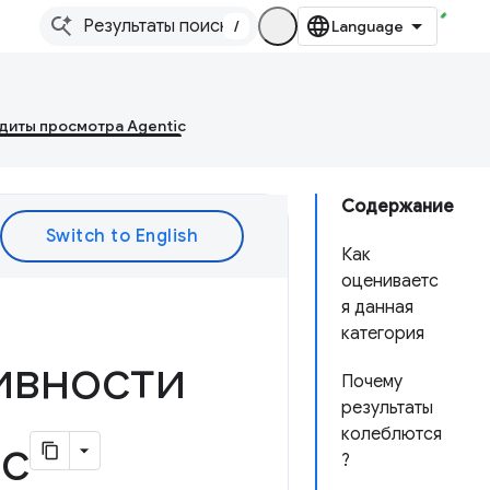
/
диты просмотра Agentic
Содержание
Как
оцениваетс
я данная
категория
ивности
Почему
результаты
колеблются
ic
?