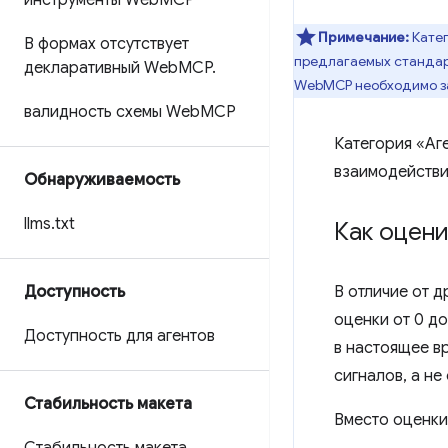
инструменты Web
MCP
Примечание:
Катег
В формах отсутствует
предлагаемых стандарт
декларативный Web
MCP
.
WebMCP необходимо з
валидность схемы Web
MCP
Категория «Аг
взаимодействи
Обнаруживаемость
llms
.
txt
Как оцени
Доступность
В отличие от д
оценки от 0 до
Доступность для агентов
в настоящее в
сигналов, а не
Стабильность макета
Вместо оценки