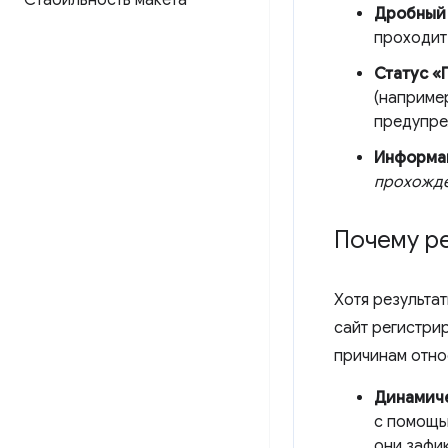
Стабильность макета
Дробный
проходит 
Статус «
(наприме
предупре
Информа
прохожд
Почему ре
Хотя результат
сайт регистри
причинам отно
Динамиче
с помощью
они зафик