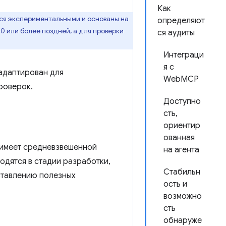
Как
ся экспериментальными и основаны на
определяют
0 или более поздней, а для проверки
ся аудиты
Интеграци
я с
 адаптирован для
WebMCP
роверок.
Доступно
сть,
ориентир
ованная
е имеет средневзвешенной
на агента
ходятся в стадии разработки,
Стабильн
ставлению полезных
ость и
возможно
сть
обнаруже