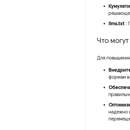
Кумуляти
решающее
llms.txt
: 
Что могут
Для повышения
Внедрит
формам ва
Обеспечь
правильн
Оптимиза
надежно 
перемеще