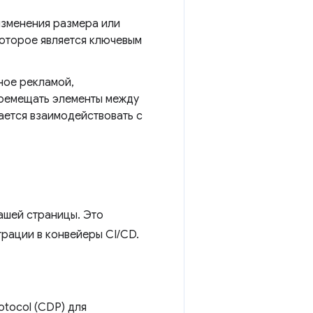
изменения размера или
которое является ключевым
ное рекламой,
еремещать элементы между
тается взаимодействовать с
ашей страницы. Это
грации в конвейеры CI/CD.
tocol (CDP) для