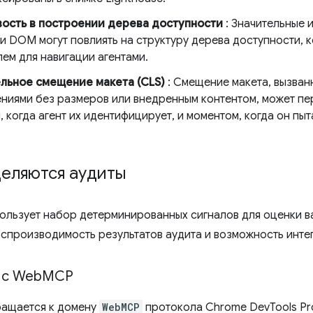
ость в построении дерева доступности
: Значительные 
и DOM могут повлиять на структуру дерева доступности, 
ем для навигации агентами.
льное смещение макета (CLS)
: Смещение макета, вызван
ниями без размеров или внедренным контентом, может п
 когда агент их идентифицирует, и моментом, когда он пы
деляются аудиты
пользует набор детерминированных сигналов для оценки в
оспроизводимость результатов аудита и возможность инте
 с Web
MCP
ращается к домену
WebMCP
протокола Chrome DevTools Pro