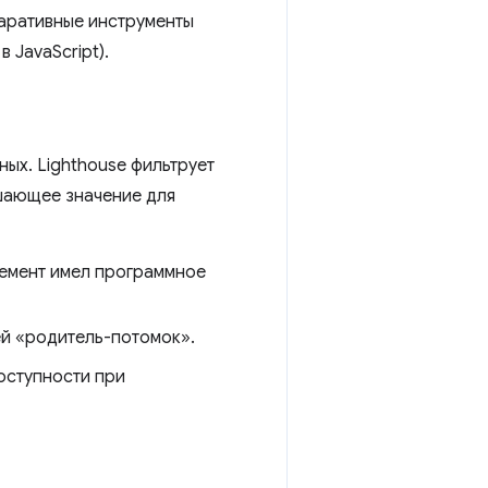
ларативные инструменты
 JavaScript).
ых. Lighthouse фильтрует
шающее значение для
лемент имел программное
ей «родитель-потомок».
доступности при