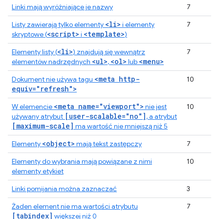
Linki mają wyróżniające je nazwy
7
<li>
Listy zawierają tylko elementy
i elementy
7
<script>
<template>
skryptowe (
i
)
<li>
Elementy listy (
) znajdują się wewnątrz
7
<ul>
<ol>
<menu>
elementów nadrzędnych
,
lub
<meta http-
Dokument nie używa tagu
10
equiv="refresh">
<meta name="viewport">
W elemencie
nie jest
10
[user-scalable="no"]
używany atrybut
, a atrybut
[maximum-scale]
ma wartość nie mniejszą niż 5
<object>
Elementy
mają tekst zastępczy
7
Elementy do wybrania mają powiązane z nimi
10
elementy etykiet
Linki pomijania można zaznaczać
3
Żaden element nie ma wartości atrybutu
7
[tabindex]
większej niż 0