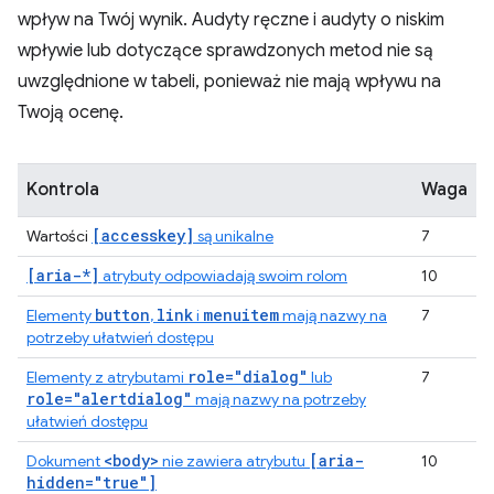
wpływ na Twój wynik. Audyty ręczne i audyty o niskim
wpływie lub dotyczące sprawdzonych metod nie są
uwzględnione w tabeli, ponieważ nie mają wpływu na
Twoją ocenę.
Kontrola
Waga
[accesskey]
Wartości
są unikalne
7
[aria-*]
atrybuty odpowiadają swoim rolom
10
button
link
menuitem
Elementy
,
i
mają nazwy na
7
potrzeby ułatwień dostępu
role="dialog"
Elementy z atrybutami
lub
7
role="alertdialog"
mają nazwy na potrzeby
ułatwień dostępu
<body>
[aria-
Dokument
nie zawiera atrybutu
10
hidden="true"]