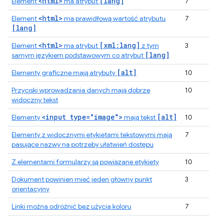
<html>
[lang]
Element
ma atrybut
7
<html>
Element
ma prawidłową wartość atrybutu
7
[lang]
<html>
[xml:lang]
Element
ma atrybut
z tym
3
[lang]
samym językiem podstawowym co atrybut
[alt]
Elementy graficzne mają atrybuty
10
Przyciski wprowadzania danych mają dobrze
10
widoczny tekst
<input type="image">
[alt]
Elementy
mają tekst
10
Elementy z widocznymi etykietami tekstowymi mają
7
pasujące nazwy na potrzeby ułatwień dostępu
Z elementami formularzy są powiązane etykiety
10
Dokument powinien mieć jeden główny punkt
3
orientacyjny
Linki można odróżnić bez użycia koloru
7