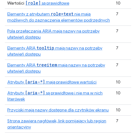
[role]
Wartości
są prawidłowe
10
role=text
Elementy z atrybutem
nie mają
7
możliwych do zaznaczenia elementów podrzędnych
Pola przełączania ARIA mają nazwy na potrzeby
7
ułatwień dostępu
tooltip
Elementy ARIA
mają nazwy na potrzeby
7
ułatwień dostępu
treeitem
Elementy ARIA
mają nazwy na potrzeby
7
ułatwień dostępu
[aria-*]
Atrybuty
mają prawidłowe wartości
10
[aria-*]
Atrybuty
są prawidłowe i nie ma w nich
10
literówek
Przyciski mają nazwy dostępne dla czytników ekranu
10
Strona zawiera nagłówek, link pomijający lub region
7
orientacyjny