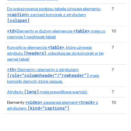
Do wskazywania podpisu tabele używają elementu
7
<caption>
zamiast komórek z atrybutem
[colspan]
<td>
<table>
Elementy w dużym elemencie
mają co
10
najmniej 1 nagłówek tabeli
<table>
Komórki w elemencie
, które używają
7
[headers]
atrybutu
, odwołują się do komórek w tej
samej tabeli
<th>
Elementy i elementy z atrybutem
7
[role="columnheader"/"rowheader"]
mają
komórki danych, które opisują.
[lang]
Atrybuty
mają prawidłową wartość
7
<video>
<track>
Elementy
zawierają element
z
10
[kind="captions"]
atrybutem