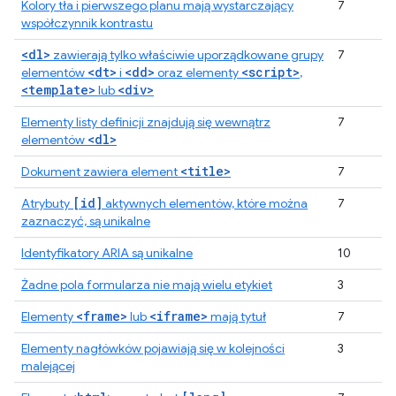
Kolory tła i pierwszego planu mają wystarczający
7
współczynnik kontrastu
<dl>
zawierają tylko właściwie uporządkowane grupy
7
<dt>
<dd>
<script>
elementów
i
oraz elementy
,
<template>
<div>
lub
Elementy listy definicji znajdują się wewnątrz
7
<dl>
elementów
<title>
Dokument zawiera element
7
[id]
Atrybuty
aktywnych elementów, które można
7
zaznaczyć, są unikalne
Identyfikatory ARIA są unikalne
10
Żadne pola formularza nie mają wielu etykiet
3
<frame>
<iframe>
Elementy
lub
mają tytuł
7
Elementy nagłówków pojawiają się w kolejności
3
malejącej