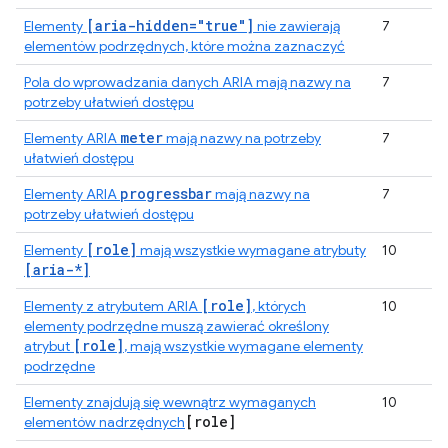
[aria-hidden="true"]
Elementy
nie zawierają
7
elementów podrzędnych, które można zaznaczyć
Pola do wprowadzania danych ARIA mają nazwy na
7
potrzeby ułatwień dostępu
meter
Elementy ARIA
mają nazwy na potrzeby
7
ułatwień dostępu
progressbar
Elementy ARIA
mają nazwy na
7
potrzeby ułatwień dostępu
[role]
Elementy
mają wszystkie wymagane atrybuty
10
[aria-*]
[role]
Elementy z atrybutem ARIA
, których
10
elementy podrzędne muszą zawierać określony
[role]
atrybut
, mają wszystkie wymagane elementy
podrzędne
Elementy znajdują się wewnątrz wymaganych
10
[role]
elementów nadrzędnych