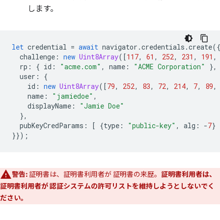
します。
let
credential
=
await
navigator
.
credentials
.
create
(
challenge
:
new
Uint8Array
([
117
,
61
,
252
,
231
,
191
,
rp
:
{
id
:
"acme.com"
,
name
:
"ACME Corporation"
},
user
:
{
id
:
new
Uint8Array
([
79
,
252
,
83
,
72
,
214
,
7
,
89
,
name
:
"jamiedoe"
,
displayName
:
"Jamie Doe"
},
pubKeyCredParams
:
[
{
type
:
"public-key"
,
alg
:
-
7
}
}});
警告:
証明書は、証明書利用者が 証明書の来歴。
証明書利用者は、
証明書利用者が 認証システムの許可リストを維持しようとしないでく
ださい。