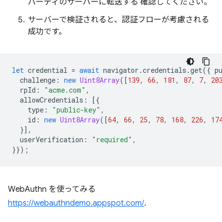
パーティのサーバーに転送する 確認してください。
サーバーで検証されると、認証フローが考慮される
成功です。
let
credential
=
await
navigator
.
credentials
.
get
({
p
challenge
:
new
Uint8Array
([
139
,
66
,
181
,
87
,
7
,
20
rpId
:
"acme.com"
,
allowCredentials
:
[{
type
:
"public-key"
,
id
:
new
Uint8Array
([
64
,
66
,
25
,
78
,
168
,
226
,
17
}],
userVerification
:
"required"
,
}});
WebAuthn を使ってみる
https://webauthndemo.appspot.com/
.