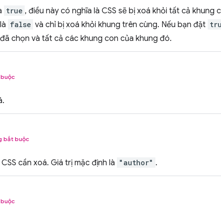
là
true
, điều này có nghĩa là CSS sẽ bị xoá khỏi tất cả khung 
 là
false
và chỉ bị xoá khỏi khung trên cùng. Nếu bạn đặt
tr
 đã chọn và tất cả các khung con của khung đó.
 buộc
á.
g bắt buộc
CSS cần xoá. Giá trị mặc định là
"author"
.
 buộc