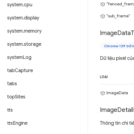
"fenced_fram
system
.
cpu
"sub_frame"
system
.
display
system
.
memory
Image
Data
T
system
.
storage
Chrome 139 trở l
system
Log
Dữ liệu pixel c
tab
Capture
LOẠI
tabs
ImageData
top
Sites
Image
Detail
tts
tts
Engine
Thông tin chi t