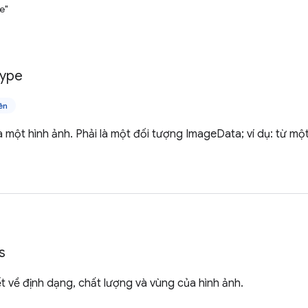
e"
ype
ên
ủa một hình ảnh. Phải là một đối tượng ImageData; ví dụ: từ m
s
iết về định dạng, chất lượng và vùng của hình ảnh.