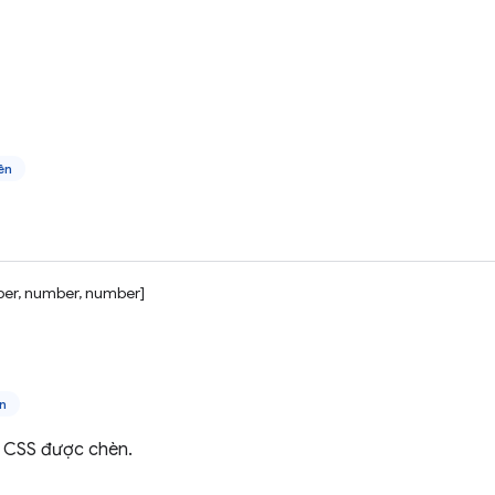
ên
er, number, number]
n
 CSS được chèn.