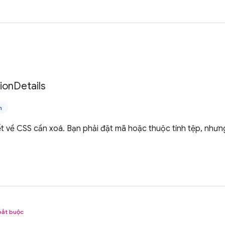
tion
Details
n
iết về CSS cần xoá. Bạn phải đặt mã hoặc thuộc tính tệp, như
bắt buộc