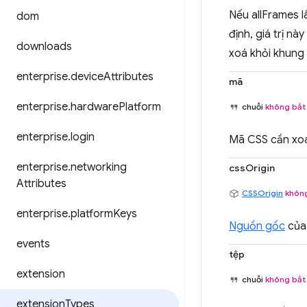
Nếu allFrames 
dom
định, giá trị này
downloads
xoá khỏi khung
enterprise
.
device
Attributes
mã
enterprise
.
hardware
Platform
chuỗi
không bắt
enterprise
.
login
Mã CSS cần xo
enterprise
.
networking
cssOrigin
Attributes
CSSOrigin
khôn
enterprise
.
platform
Keys
Nguồn gốc
của 
events
tệp
extension
chuỗi
không bắt
extension
Types