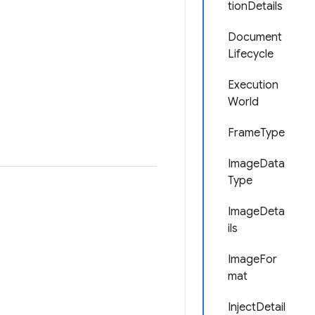
tionDetails
Document
Lifecycle
Execution
World
FrameType
ImageData
Type
ImageDeta
ils
ImageFor
mat
InjectDetail