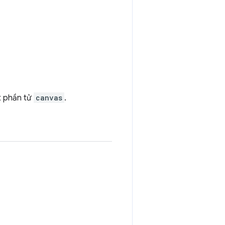
ột phần tử
canvas
.