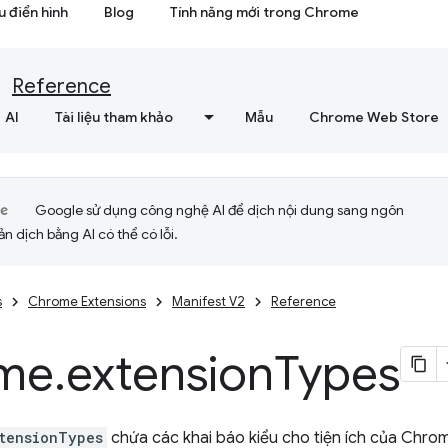
 điển hình
Blog
Tính năng mới trong Chrome
Reference
AI
Tài liệu tham khảo
Mẫu
Chrome Web Store
Google sử dụng công nghệ AI để dịch nội dung sang ngôn
ản dịch bằng AI có thể có lỗi.
s
Chrome Extensions
Manifest V2
Reference
me
.
extension
Types
tensionTypes
chứa các khai báo kiểu cho tiện ích của Chro