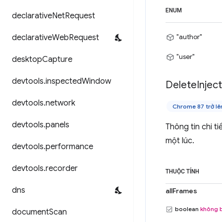
ENUM
declarative
Net
Request
"author"
declarative
Web
Request
"user"
desktop
Capture
devtools
.
inspected
Window
Delete
Injec
devtools
.
network
Chrome 87 trở lê
devtools
.
panels
Thông tin chi t
một lúc.
devtools
.
performance
devtools
.
recorder
THUỘC TÍNH
dns
allFrames
boolean
không 
document
Scan