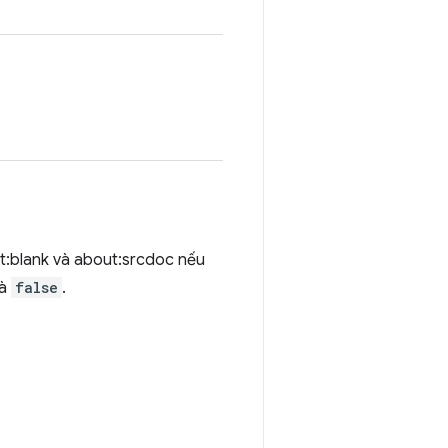
t:blank và about:srcdoc nếu
là
false
.