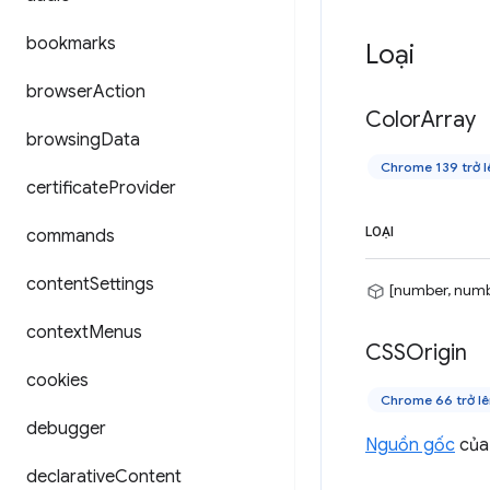
bookmarks
Loại
browser
Action
Color
Array
browsing
Data
Chrome 139 trở l
certificate
Provider
LOẠI
commands
content
Settings
[number, numb
context
Menus
CSSOrigin
cookies
Chrome 66 trở lê
debugger
Nguồn gốc
của
declarative
Content