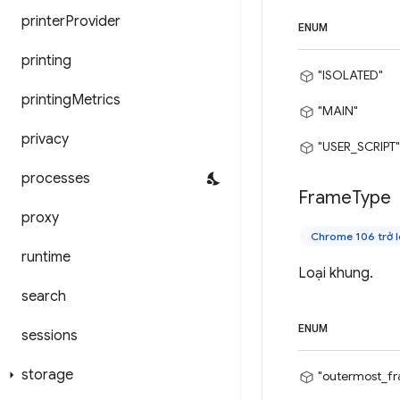
printer
Provider
ENUM
printing
"ISOLATED"
printing
Metrics
"MAIN"
privacy
"USER_SCRIPT"
processes
Frame
Type
proxy
Chrome 106 trở l
runtime
Loại khung.
search
ENUM
sessions
storage
"outermost_f