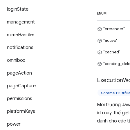
login
State
ENUM
management
"prerender"
mime
Handler
"active"
notifications
"cached"
omnibox
"pending_dele
page
Action
Execution
Wo
page
Capture
Chrome 111 trở l
permissions
Môi trường Java
platform
Keys
ích này, thế gi
dành cho các tậ
power