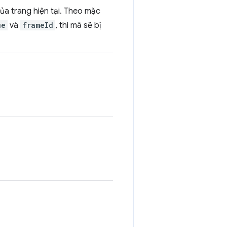
của trang hiện tại. Theo mặc
ue
và
frameId
, thì mã sẽ bị