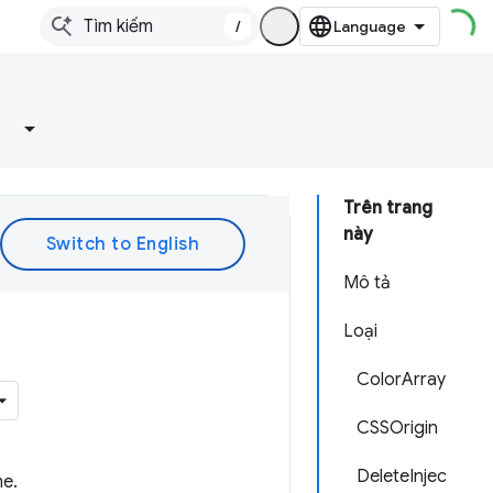
/
Trên trang
này
Mô tả
Loại
ColorArray
CSSOrigin
DeleteInjec
me.