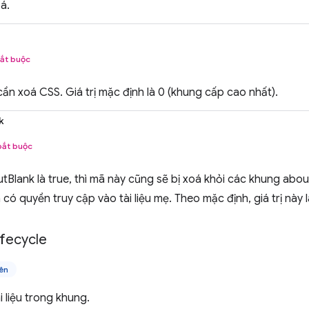
á.
ắt buộc
ần xoá CSS. Giá trị mặc định là 0 (khung cấp cao nhất).
k
bắt buộc
lank là true, thì mã này cũng sẽ bị xoá khỏi các khung abou
 có quyền truy cập vào tài liệu mẹ. Theo mặc định, giá trị này 
ifecycle
ên
i liệu trong khung.