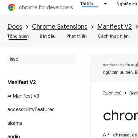
Tài liệu
Nghiên cứu
Docs
Chrome Extensions
Manifest V2
Tổng quan
Bắt đầu
Phát triển
Cách thực hiện
ngữ bạn ưu tiên. B
Manifest V2
Trang chủ
Doc
➡ Manifest V3
chro
accessibility
Features
alarms
API
chrome.ex
audio