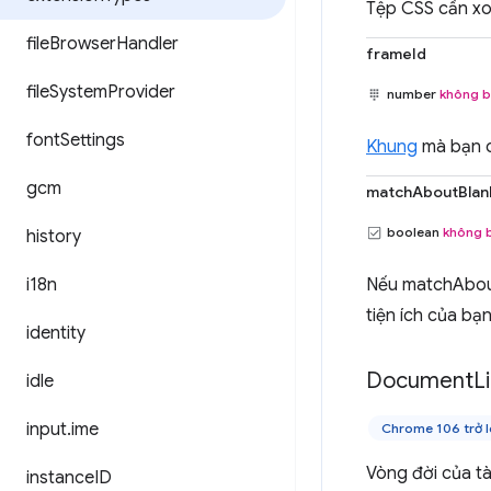
Tệp CSS cần xo
file
Browser
Handler
frameId
file
System
Provider
number
không b
font
Settings
Khung
mà bạn c
gcm
matchAboutBlan
boolean
không 
history
i18n
Nếu matchAboutB
tiện ích của bạn
identity
Document
L
idle
input
.
ime
Chrome 106 trở l
Vòng đời của tà
instance
ID