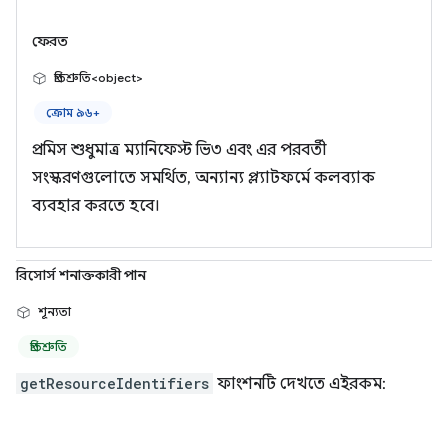
ফেরত
প্রতিশ্রুতি<object>
ক্রোম ৯৬+
প্রমিস শুধুমাত্র ম্যানিফেস্ট ভি৩ এবং এর পরবর্তী
সংস্করণগুলোতে সমর্থিত, অন্যান্য প্ল্যাটফর্মে কলব্যাক
ব্যবহার করতে হবে।
রিসোর্স শনাক্তকারী পান
শূন্যতা
প্রতিশ্রুতি
getResourceIdentifiers
ফাংশনটি দেখতে এইরকম: