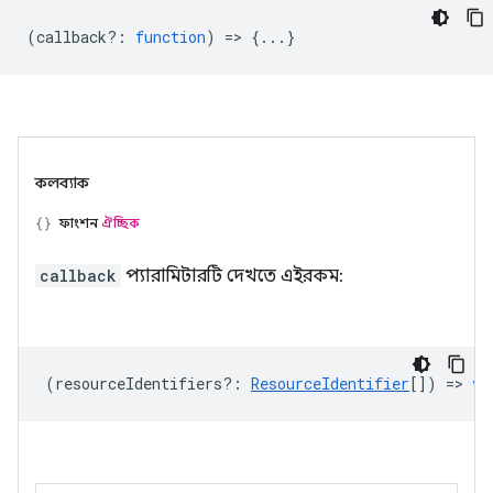
(
callback?
:
function
) => {...}
কলব্যাক
ফাংশন
ঐচ্ছিক
callback
প্যারামিটারটি দেখতে এইরকম:
(
resourceIdentifiers?
:
ResourceIdentifier
[]) =>
vo