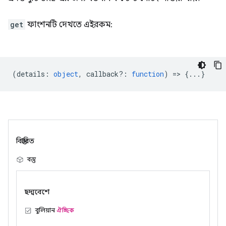
get
ফাংশনটি দেখতে এইরকম:
(
details
:
object
,
callback?
:
function
) => {...}
বিস্তারিত
বস্তু
ছদ্মবেশে
বুলিয়ান
ঐচ্ছিক