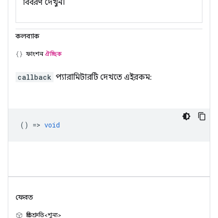
বিবরণ দেখুন।
কলব্যাক
ফাংশন
ঐচ্ছিক
callback
প্যারামিটারটি দেখতে এইরকম:
() =>
void
ফেরত
প্রতিশ্রুতি<শূন্য>