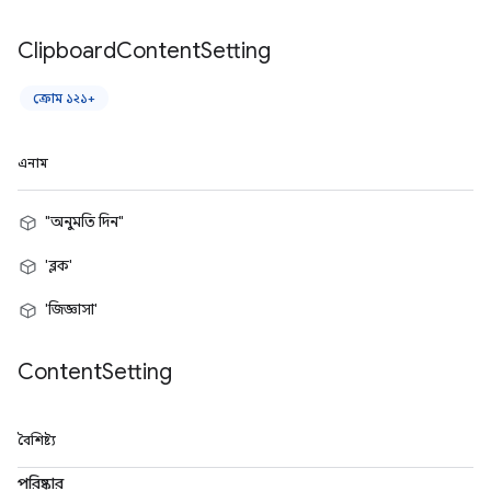
Clipboard
Content
Setting
ক্রোম ১২১+
এনাম
"অনুমতি দিন"
'ব্লক'
'জিজ্ঞাসা'
Content
Setting
বৈশিষ্ট্য
পরিষ্কার