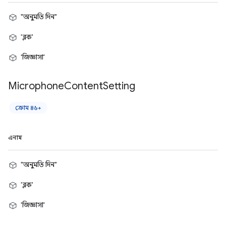
"অনুমতি দিন"
'ব্লক'
'জিজ্ঞাসা'
Microphone
Content
Setting
ক্রোম ৪৬+
এনাম
"অনুমতি দিন"
'ব্লক'
'জিজ্ঞাসা'