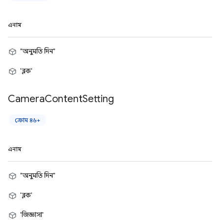
এনাম
"অনুমতি দিন"
'ব্লক'
Camera
Content
Setting
ক্রোম ৪৬+
এনাম
"অনুমতি দিন"
'ব্লক'
'জিজ্ঞাসা'