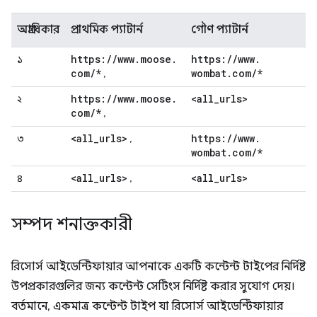
অগ্রাধিকার
প্রাথমিক প্যাটার্ন
গৌণ প্যাটার্ন
https:
/
/
www
.
moose
.
https:
/
/
www
.
১
com
/
*
wombat
.
com
/
*
,
https:
/
/
www
.
moose
.
<all
_
urls>
২
com
/
*
,
<all
_
urls>
https:
/
/
www
.
৩
,
wombat
.
com
/
*
<all
_
urls>
<all
_
urls>
৪
,
সম্পদ শনাক্তকারী
রিসোর্স আইডেন্টিফায়ার আপনাকে একটি কন্টেন্ট টাইপের নির্দিষ্ট
উপপ্রকারগুলির জন্য কন্টেন্ট সেটিংস নির্দিষ্ট করার সুযোগ দেয়।
বর্তমানে, একমাত্র কন্টেন্ট টাইপ যা রিসোর্স আইডেন্টিফায়ার