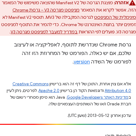
אזהרה:
מוצגת הגרסה של Manifest V2 שהוצאה משימוש של המאמר
הזה. אפשר לקרוא את המאמר
מניפסט מגרסה V3 – גרסת Chrome
מינימלית של המניפסט
לגרסה המקבילה של MV3. תוספי Manifest V2 לא
זמינים יותר בחנות האינטרנט של Chrome. כדי להמיר את התוסף למניפסט
מגרסה V3, פועלים לפי ההוראות
במדריך למעבר למניפסט מגרסה V3
.
גרסת Chrome שנדרשת לתוסף, לאפליקציה או לעיצוב
שלכם, אם יש כאלה. הפורמט של המחרוזת הזו זהה
לפורמט של השדה
version
.
אלא אם צוין אחרת, התוכן של דף זה הוא ברישיון
Creative Commons
Attribution 4.0
ודוגמאות הקוד הן ברישיון
Apache 2.0
. לפרטים, ניתן לעיין
ב
מדיניות האתר Google Developers‏
.‏ Java הוא סימן מסחרי רשום של
חברת Oracle ו/או של השותפים העצמאיים שלה.
עדכון אחרון: 2013-05-12 (שעון UTC).