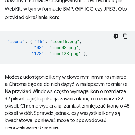
dowolnym formacie obsługiwanym przez technologię
WebKit, w tym w formacie BMP, GIF, ICO czy JPEG. Oto
przykład określania ikon:
"icons"
:
{
"16"
:
"icon16.png"
,
"48"
:
"icon48.png"
,
"128"
:
"icon128.png"
},
Możesz udostępnić ikony w dowolnym innym rozmiarze,
a Chrome będzie do nich dążyć w najlepszym rozmiarze.
Na przykład Windows często wymaga ikon o rozmiarze
32 pikseli, a jeśli aplikacja zawiera ikonę o rozmiarze 32
pikseli, Chrome wybiera ją, zamiast zmniejszać ikonę o 48
pikseli w dół. Sprawdź jednak, czy wszystkie ikony są
kwadratowe, ponieważ może to spowodować
nieoczekiwane działanie.