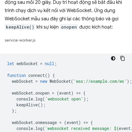
động sau mỗi 20 giây. Duy trì hoạt động sẽ bắt đầu khi
trình chạy dịch vụ kết nối với WebSocket. Ứng dụng
WebSocket mẫu sau đây ghi lại các thông báo và gọi
keepAlive()
khi sự kiện
onopen
được kích hoạt:
service-worker.js
let
webSocket
=
null
;
function
connect
()
{
webSocket
=
new
WebSocket
(
'wss://example.com/ws'
);
webSocket
.
onopen
=
(
event
)
=
>
{
console
.
log
(
'websocket open'
);
keepAlive
();
};
webSocket
.
onmessage
=
(
event
)
=
>
{
console
.
log
(
`websocket received message: 
${
event