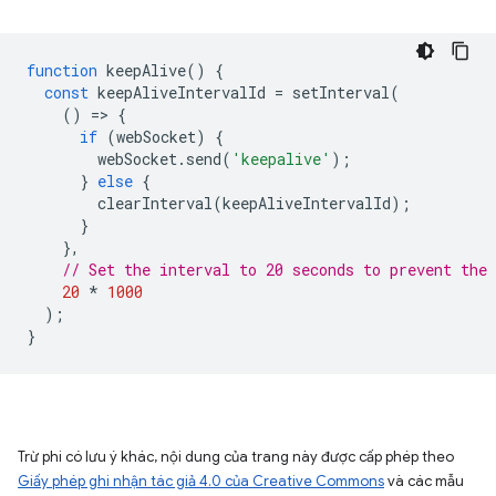
function
keepAlive
()
{
const
keepAliveIntervalId
=
setInterval
(
()
=
>
{
if
(
webSocket
)
{
webSocket
.
send
(
'keepalive'
);
}
else
{
clearInterval
(
keepAliveIntervalId
);
}
},
// Set the interval to 20 seconds to prevent the
20
*
1000
);
}
Trừ phi có lưu ý khác, nội dung của trang này được cấp phép theo
Giấy phép ghi nhận tác giả 4.0 của Creative Commons
và các mẫu