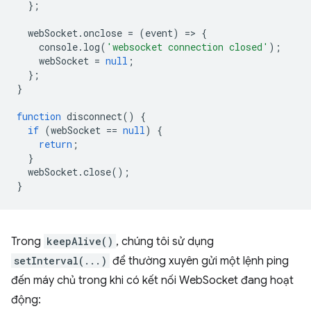
};
webSocket
.
onclose
=
(
event
)
=
>
{
console
.
log
(
'websocket connection closed'
);
webSocket
=
null
;
};
}
function
disconnect
()
{
if
(
webSocket
==
null
)
{
return
;
}
webSocket
.
close
();
}
Trong
keepAlive()
, chúng tôi sử dụng
setInterval(...)
để thường xuyên gửi một lệnh ping
đến máy chủ trong khi có kết nối WebSocket đang hoạt
động: