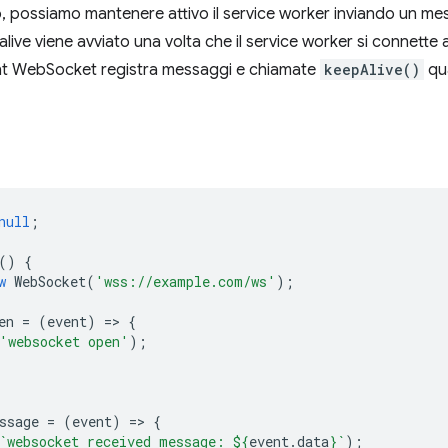
 possiamo mantenere attivo il service worker inviando un me
alive viene avviato una volta che il service worker si connette
ent WebSocket registra messaggi e chiamate
keepAlive()
qua
null
;
()
{
w
WebSocket
(
'wss://example.com/ws'
);
en
=
(
event
)
=
>
{
'websocket open'
);
;
ssage
=
(
event
)
=
>
{
`websocket received message: 
${
event
.
data
}
`
);