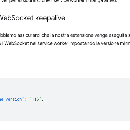
ver per assicurarci che il service worker rimanga attivo.
 Web
Socket keepalive
obbiamo assicurarci che la nostra estensione venga eseguita s
 i WebSocket nei service worker impostando la versione mini
me_version"
:
"116"
,