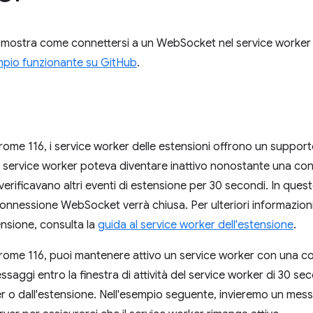
 mostra come connettersi a un WebSocket nel service worker 
pio funzionante su GitHub
.
rome 116, i service worker delle estensioni offrono un support
 service worker poteva diventare inattivo nonostante una c
 verificavano altri eventi di estensione per 30 secondi. In ques
onnessione WebSocket verrà chiusa. Per ulteriori informazioni s
ensione, consulta la
guida al service worker dell'estensione
.
hrome 116, puoi mantenere attivo un service worker con una
aggi entro la finestra di attività del service worker di 30 s
ver o dall'estensione. Nell'esempio seguente, invieremo un mes