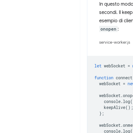
In questo modo,
secondi. Il keep
esempio di cli
onopen
:
service-worker.js
let
webSocket
=
function
connect
webSocket
=
ne
webSocket
.
onop
console
.
log
(
keepAlive
()
};
webSocket
.
onme
console
.
log
(