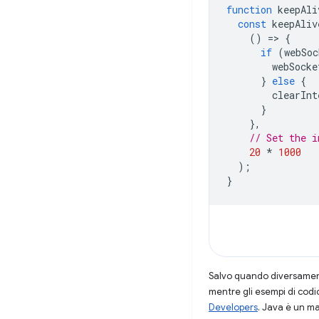
function
keepAli
const
keepAliv
()
=
>
{
if
(
webSoc
webSocke
}
else
{
clearInt
}
},
// Set the i
20
*
1000
);
}
Salvo quando diversamente
mentre gli esempi di codi
Developers
. Java è un ma