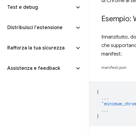
di Chrome al ser
Test e debug
Esempio:
Distribuisci l'estensione
Innanzitutto, d
che supportano
Rafforza la tua sicurezza
manifest:
Assistenza e feedback
manifest.json:
{
...
"minimum_chro
...
}