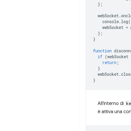
};
webSocket
.
oncl
console
.
log
(
webSocket
=
};
}
function
disconn
if
(
webSocket
return
;
}
webSocket
.
clos
}
All'interno di
k
è attiva una c