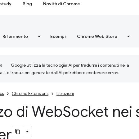
study
Blog
Novità di Chrome
Riferimento
Esempi
Chrome Web Store
Google utilizza la tecnologia AI per tradurre i contenuti nella
ta. Le traduzioni generate dall'AI potrebbero contenere errori.
cs
Chrome Extensions
Istruzioni
zzo di Web
Socket nei 
er