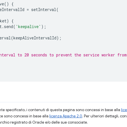
ve
()
{
eIntervalId
=
setInterval
(
ket
)
{
t
.
send
(
'keepalive'
);
erval
(
keepAliveIntervalId
);
nterval to 20 seconds to prevent the service worker from
 specificato, i contenuti di questa pagina sono concessi in base alla
lic
ce sono concessi in base alla
licenza Apache 2.0
. Per ulteriori dettagli, co
rchio registrato di Oracle e/o delle sue consociate.