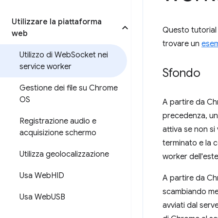
Utilizzare la piattaforma
Questo tutorial
web
trovare un
esem
Utilizzo di Web
Socket nei
service worker
Sfondo
Gestione dei file su Chrome
OS
A partire da Ch
precedenza, un
Registrazione audio e
attiva se non si
acquisizione schermo
terminato e la c
Utilizza geolocalizzazione
worker dell'est
Usa Web
HID
A partire da C
scambiando mess
Usa Web
USB
avviati dal ser