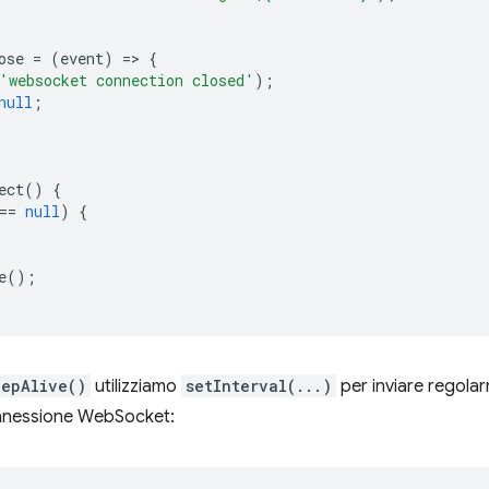
ose
=
(
event
)
=
>
{
'websocket connection closed'
);
null
;
ect
()
{
==
null
)
{
e
();
eepAlive()
utilizziamo
setInterval(...)
per inviare regola
onnessione WebSocket: