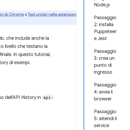
Node.js
oni di Chrome
e
Test unitari nelle estensioni
Passaggio
2: installa
Puppeteer
eb, che include anche la
e Jest
to livello che testano la
Passaggio
inale. In questo tutorial,
3: crea un
tory di esempi.
punto di
ingresso
Passaggio
4: avvia il
o dell'API History in
api-
browser
Passaggio
5: attendi il
service