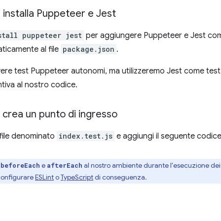
 installa Puppeteer e Jest
stall puppeteer jest
per aggiungere Puppeteer e Jest co
ticamente al file
package.json
.
ivere test Puppeteer autonomi, ma utilizzeremo Jest come test
ntiva al nostro codice.
 crea un punto di ingresso
file denominato
index.test.js
e aggiungi il seguente codice
e
e
al nostro ambiente durante l'esecuzione dei t
beforeEach
afterEach
 configurare
ESLint
o
TypeScript
di conseguenza.