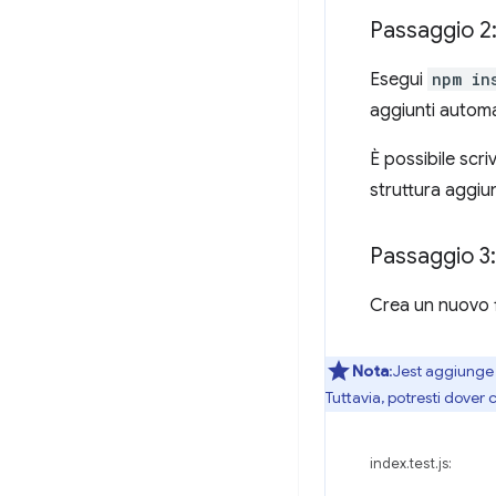
Passaggio 2:
Esegui
npm in
aggiunti automa
È possibile scr
struttura aggiu
Passaggio 3:
Crea un nuovo 
Nota
:Jest aggiung
Tuttavia, potresti dover
index.test.js: