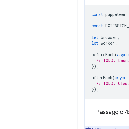
const
puppeteer
const
EXTENSION
let
browser
;
let
worker
;
beforeEach
(
async
// TODO: Laun
});
afterEach
(
async
// TODO: Clos
});
Passaggio 4: