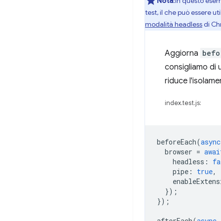
Nota
:in questo ese
test, il che può essere ut
modalità headless
di Ch
Aggiorna
befo
consigliamo di 
riduce l'isolamen
index.test.js:
beforeEach
(
async
browser
=
awai
headless
:
fa
pipe
:
true
,
enableExtens
});
});
afterEach
(
async