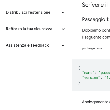
Scrivere il
Distribuisci l'estensione
Passaggio 1:
Rafforza la tua sicurezza
Dobbiamo config
il seguente con
Assistenza e feedback
package.json:
{
"name"
:
"pupp
"version"
:
"1
}
Analogamente al