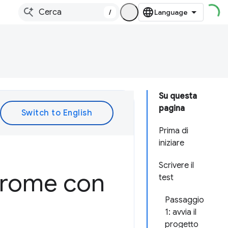
/
Su questa
pagina
Prima di
iniziare
Scrivere il
Chrome con
test
Passaggio
1: avvia il
progetto