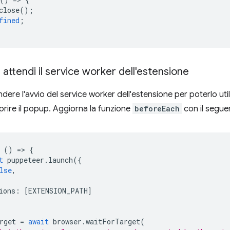
close
();
fined
;
 attendi il service worker dell'estensione
ere l'avvio del service worker dell'estensione per poterlo uti
ire il popup. Aggiorna la funzione
beforeEach
con il segue
()
=
>
{
t
puppeteer
.
launch
({
lse
,
ions
:
[
EXTENSION_PATH
]
rget
=
await
browser
.
waitForTarget
(