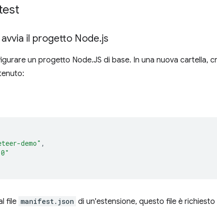
 test
 avvia il progetto Node
.
js
urare un progetto Node.JS di base. In una nuova cartella, cr
tenuto:
eteer-demo"
,
.0"
 file
manifest.json
di un'estensione, questo file è richiesto 