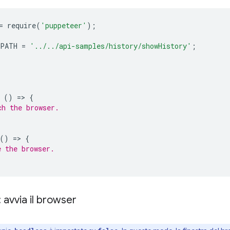
=
require
(
'puppeteer'
);
_PATH
=
'../../api-samples/history/showHistory'
;
()
=
>
{
ch the browser.
()
=
>
{
e the browser.
 avvia il browser