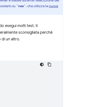
owser è visibile durante l'esecuzione dei
mpostarlo su
, che utilizza la
nuova
'new'
o esegui molti test, ti
eneralmente sconsigliata perché
 di un altro.