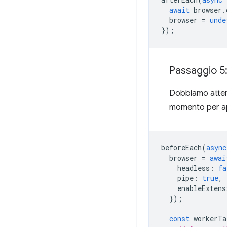
await
browser
.
browser
=
unde
});
Passaggio 5:
Dobbiamo attend
momento per apr
beforeEach
(
async
browser
=
awai
headless
:
fa
pipe
:
true
,
enableExtens
});
const
workerTa