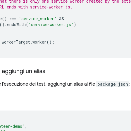
hat there is only one service worker created by the exte
RL ends with service-worker.js.
e
()
===
'service_worker'
().
endsWith
(
'service-worker.js'
)
workerTarget
.
worker
();
 aggiungi un alias
 l'esecuzione dei test, aggiungi un alias al file
package.json
:
eteer-demo"
,