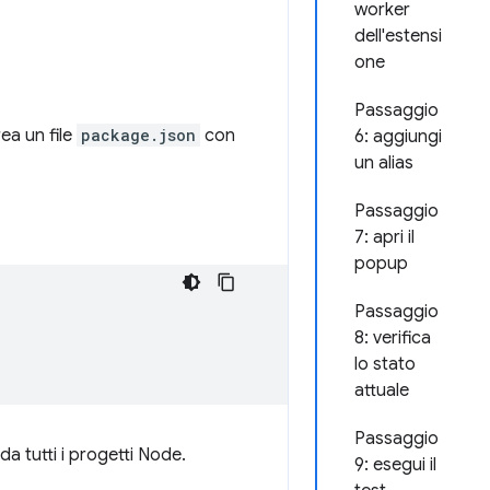
worker
dell'estensi
one
Passaggio
ea un file
package.json
con
6: aggiungi
un alias
Passaggio
7: apri il
popup
Passaggio
8: verifica
lo stato
attuale
Passaggio
da tutti i progetti Node.
9: esegui il