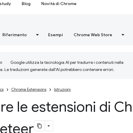
study
Blog
Novità di Chrome
Riferimento
Esempi
Chrome Web Store
Google utilizza la tecnologia AI per tradurre i contenuti nella
ta. Le traduzioni generate dall'AI potrebbero contenere errori.
cs
Chrome Extensions
Istruzioni
re le estensioni di 
eteer