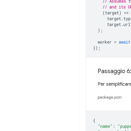
// Assumes t
// and its U
(
target
)
=
target
.
typ
target
.
url
);
worker
=
await
});
Passaggio 6:
Per semplificare
package.json:
{
"name"
:
"pupp