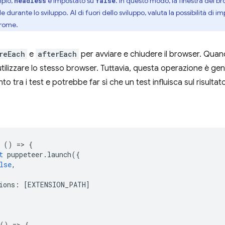
mpio,
è impostato su
. In questo modo, la finestra del br
headless
false
ile durante lo sviluppo. Al di fuori dello sviluppo, valuta la possibilità di i
rome.
reEach
e
afterEach
per avviare e chiudere il browser. Quand
utilizzare lo stesso browser. Tuttavia, questa operazione è g
to tra i test e potrebbe far sì che un test influisca sul risultato
()
=
>
{
t
puppeteer
.
launch
({
lse
,
ions
:
[
EXTENSION_PATH
]
()
=
>
{