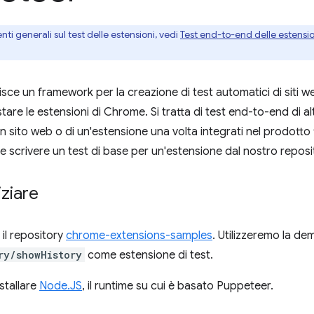
ti generali sul test delle estensioni, vedi
Test end-to-end delle estensi
sce un framework per la creazione di test automatici di siti w
estare le estensioni di Chrome. Si tratta di test end-to-end di al
un sito web o di un'estensione una volta integrati nel prodotto f
scrivere un test di base per un'estensione dal nostro reposi
iziare
 il repository
chrome-extensions-samples
. Utilizzeremo la dem
ry/showHistory
come estensione di test.
stallare
Node.JS
, il runtime su cui è basato Puppeteer.