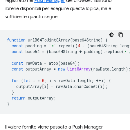
registrato nel
Push Manager
del browser. Esistono
librerie disponibili per eseguire questa logica, ma è
sufficiente quanto segue.
function
urlB64ToUint8Array
(
base64String
)
{
const
padding
=
'='
.
repeat
((
4
-
(
base64String
.
leng
const
base64
=
(
base64String
+
padding
).
replace
(
/-
const
rawData
=
atob
(
base64
);
const
outputArray
=
new
Uint8Array
(
rawData
.
length
)
for
(
let
i
=
0
;
i
 < 
rawData
.
length
;
++
i
)
{
outputArray
[
i
]
=
rawData
.
charCodeAt
(
i
);
}
return
outputArray
;
}
Il valore fornito viene passato a Push Manager