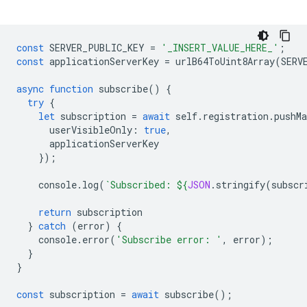
const
SERVER_PUBLIC_KEY
=
'_INSERT_VALUE_HERE_'
;
const
applicationServerKey
=
urlB64ToUint8Array
(
SERV
async
function
subscribe
()
{
try
{
let
subscription
=
await
self
.
registration
.
pushMa
userVisibleOnly
:
true
,
applicationServerKey
});
console
.
log
(
`Subscribed: 
${
JSON
.
stringify
(
subscr
return
subscription
}
catch
(
error
)
{
console
.
error
(
'Subscribe error: '
,
error
);
}
}
const
subscription
=
await
subscribe
();