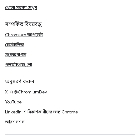
খোলা সমস্যা দেখুন
সম্পর্কিত বিষয়বস্তু
Chromium আপডেট
কেস স্টাডিজ
সংরক্ষণাগার
পডকাস্ট এবং শো
অনুসরণ করুন
X-এ @ChromiumDev
YouTube
LinkedIn-এ বিকাশকারীদের জন্য Chrome
আরএসএস