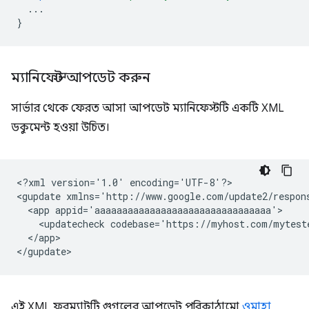
...
}
ম্যানিফেস্ট আপডেট করুন
সার্ভার থেকে ফেরত আসা আপডেট ম্যানিফেস্টটি একটি XML
ডকুমেন্ট হওয়া উচিত।
<?xml
version='1.0'
encoding='UTF-8'?>

<gupdate
xmlns='http://www.google.com/update2/respon
<app
<updatecheck
codebase='https://myhost.com/mytest
</app>

এই XML ফরম্যাটটি গুগলের আপডেট পরিকাঠামো
ওমাহা