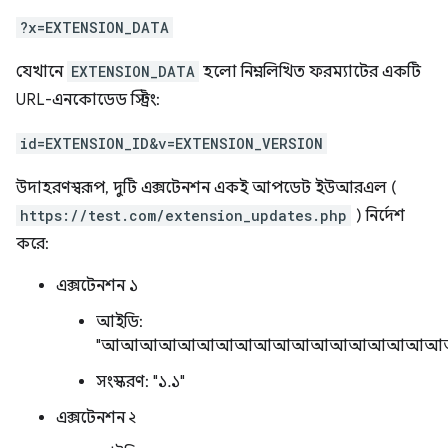
?x=EXTENSION_DATA
যেখানে
EXTENSION_DATA
হলো নিম্নলিখিত ফরম্যাটের একটি
URL-এনকোডেড স্ট্রিং:
id=EXTENSION_ID&v=EXTENSION_VERSION
উদাহরণস্বরূপ, দুটি এক্সটেনশন একই আপডেট ইউআরএল (
https://test.com/extension_updates.php
) নির্দেশ
করে:
এক্সটেনশন ১
আইডি:
"আআআআআআআআআআআআআআআআআআ
সংস্করণ: "১.১"
এক্সটেনশন ২