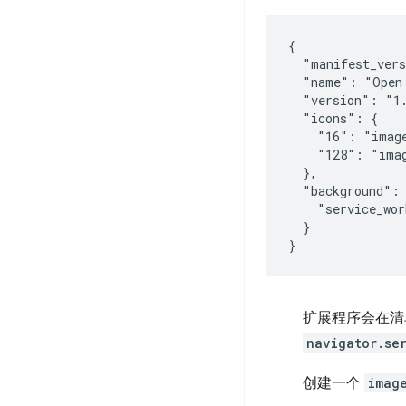
{

  "manifest_vers
  "name": "Open 
  "version": "1.
  "icons": {

    "16": "image
    "128": "imag
  },

  "background": 
    "service_wor
  }

扩展程序会在清单中
navigator.se
创建一个
imag