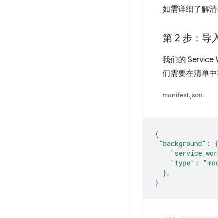
如需详细了解清
第 2 步：导入多
我们的 Serv
们需要在清单
manifest.json:
{
"background"
:
"service_wor
"type"
:
"mo
},
}