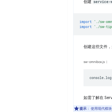
创建
service-
import
'./sw-om
import
'./sw-ti
创建这些文件，
：
sw-omnibox.js
console
.
log
如需了解在 Ser
提示
： 使用现代模