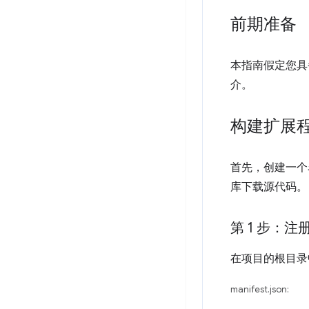
前期准备
本指南假定您具
介。
构建扩展
首先，创建一
库下载源代码。
第 1 步：注册 
在项目的根目
manifest.json: