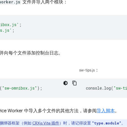
worker.js
文件并导入两个模块：
nibox.js'
;
ps.js'
;
并向每个文件添加控制台日志。
：
sw-tips.js
(
"sw-omnibox.js"
);
console
.
log
(
"sw-t
vice Worker 中导入多个文件的其他方法，请参阅
导入脚本
。
块捆绑器框架（例如
CRXjs Vite 插件
）时，请记得设置
。
"type.module"