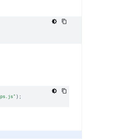
ips.js"
);