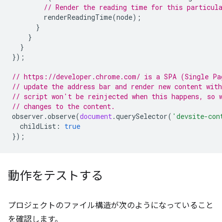
// Render the reading time for this particul
renderReadingTime
(
node
);
}
}
}
});
// https://developer.chrome.com/ is a SPA (Single Pa
// update the address bar and render new content wit
// script won't be reinjected when this happens, so 
// changes to the content.
observer
.
observe
(
document
.
querySelector
(
'devsite-con
childList
:
true
});
動作をテストする
プロジェクトのファイル構造が次のようになっていること
を確認します。