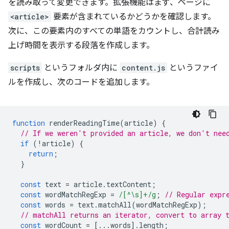
を読み取って変更できます。拡張機能はまず、ページに
<article>
要素が含まれているかどうかを確認します。
次に、この要素内のすべての単語をカウントし、合計読み
上げ時間を表示する段落を作成します。
scripts
というフォルダ内に
content.js
というファイ
ルを作成し、次のコードを追加します。
function
renderReadingTime
(
article
)
{
// If we weren't provided an article, we don't nee
if
(
!
article
)
{
return
;
}
const
text
=
article
.
textContent
;
const
wordMatchRegExp
=
/[^\s]+/g
;
// Regular expr
const
words
=
text
.
matchAll
(
wordMatchRegExp
);
// matchAll returns an iterator, convert to array 
const
wordCount
=
[...
words
].
length
;