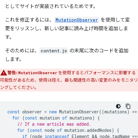
としてサイトが実装されているためです。
これを修正するには、
MutationObserver
を使用して変
更をリッスンし、新しい記事に読み上げ時間を追加しま
す。
そのためには、
content.js
の末尾に次のコードを追加
します。
警告:
を使用するとパフォーマンスに影響する
MutationObserver
可能性があるため、使用は控え、最も関連性の高い変更のみをモニタリ
ングしてください。
const
observer
=
new
MutationObserver
((
mutations
)
=
>
for
(
const
mutation
of
mutations
)
{
// If a new article was added.
for
(
const
node
of
mutation
.
addedNodes
)
{
if
(
node
instanceof
Element
 && 
node
.
tagName
==