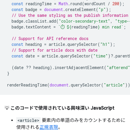
const
readingTime
=
Math
.
round
(
wordCount
/
200
);
const
badge
=
document
.
createElement
(
"p"
);
// Use the same styling as the publish information
badge
.
classList
.
add
(
"color-secondary-text"
,
"type-
badge
.
textContent
=
`⏱️ 
${
readingTime
}
 min read`
;
// Support for API reference docs
const
heading
=
article
.
querySelector
(
"h1"
);
// Support for article docs with date
const
date
=
article
.
querySelector
(
"time"
)
?
.
parent
(
date
??
heading
).
insertAdjacentElement
(
"afterend
}
renderReadingTime
(
document
.
querySelector
(
"article"
)
💡
このコードで使用されている興味深い JavaScript
<article>
要素内の単語のみをカウントするために
使用される
正規表現
。