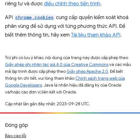
riêng tư và được
điều chỉnh theo tiến trình
.
API
chrome.cookies
cung cấp quyền kiểm soát khoá
phân vùng để sử dụng với từng phương thức API. Để
biết thêm thông tin, hãy xem
Tài liệu tham khảo API
.
Trừ phi có lưu ý khác, nội dung của trang này được cấp phép theo
Giấy phép ghi nhận tác giả 4.0 của Creative Commons
và các mẫu
mã lập trình được cấp phép theo
Giấy phép Apache 2.0
. Để biết
thông tin chi tiết, vui lòng tham khảo
Chính sách trang web của
Google Developers
. Java là nhãn hiệu đã đăng ký của Oracle
và/hoặc các đơn vị liên kết với Oracle.
Cập nhật lần gần đây nhất: 2023-09-28 UTC.
Đóng góp
Báo cáo lỗi