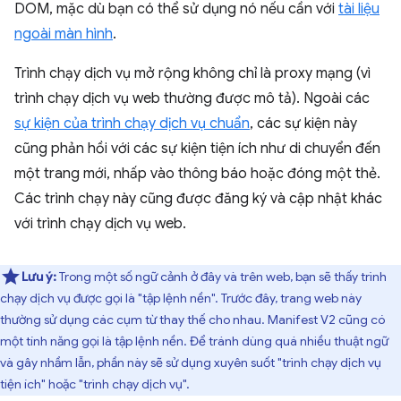
DOM, mặc dù bạn có thể sử dụng nó nếu cần với
tài liệu
ngoài màn hình
.
Trình chạy dịch vụ mở rộng không chỉ là proxy mạng (vì
trình chạy dịch vụ web thường được mô tả). Ngoài các
sự kiện của trình chạy dịch vụ chuẩn
, các sự kiện này
cũng phản hồi với các sự kiện tiện ích như di chuyển đến
một trang mới, nhấp vào thông báo hoặc đóng một thẻ.
Các trình chạy này cũng được đăng ký và cập nhật khác
với trình chạy dịch vụ web.
Lưu ý:
Trong một số ngữ cảnh ở đây và trên web, bạn sẽ thấy trình
chạy dịch vụ được gọi là "tập lệnh nền". Trước đây, trang web này
thường sử dụng các cụm từ thay thế cho nhau. Manifest V2 cũng có
một tính năng gọi là tập lệnh nền. Để tránh dùng quá nhiều thuật ngữ
và gây nhầm lẫn, phần này sẽ sử dụng xuyên suốt "trình chạy dịch vụ
tiện ích" hoặc "trình chạy dịch vụ".