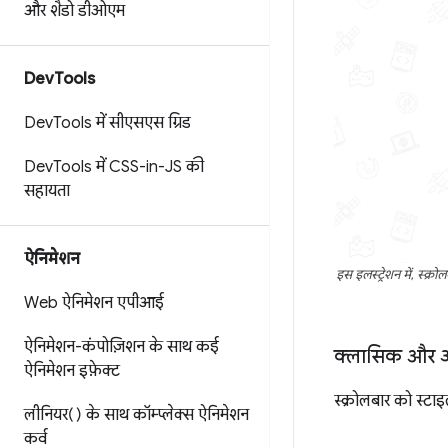
और शैडो डीओएम
Dev
Tools
Dev
Tools में सीएसएस ग्रिड
Dev
Tools में CSS-in-JS की
सहायता
ऐनिमेशन
इस इलस्ट्रेशन में, स्क्
Web ऐनिमेशन एपीआई
ऐनिमेशन-कंपोज़िशन के साथ कई
क्लासिक और ओव
ऐनिमेशन इफ़ेक्ट
स्क्रोलबार को स्टा
लीनियर() के साथ कॉम्प्लेक्स ऐनिमेशन
कर्व