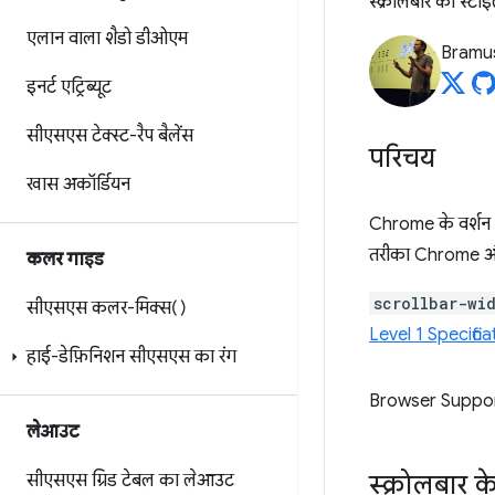
स्क्रोलबार को स्ट
एलान वाला शैडो डीओएम
Bramu
इनर्ट एट्रिब्यूट
सीएसएस टेक्स्ट-रैप बैलेंस
परिचय
खास अकॉर्डियन
Chrome के वर्शन 
तरीका Chrome और Sa
कलर गाइड
scrollbar-wi
सीएसएस कलर-मिक्स()
Level 1 Specifica
हाई-डेफ़िनिशन सीएसएस का रंग
Browser Suppo
लेआउट
स्क्रोलबार क
सीएसएस ग्रिड टेबल का लेआउट