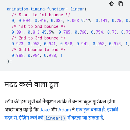
animation-timing-function
:
linear
(
/* Start to 1st bounce */
0
,
0
.
004
,
0
.
016
,
0
.
035
,
0
.
063
9
.
1
%,
0
.
141
,
0
.
25
,
0
/* 1st to 2nd bounce */
0
.
891
,
0
.
813
45
.
5
%,
0
.
785
,
0
.
766
,
0
.
754
,
0
.
75
,
0
.
7
/* 2nd to 3rd bounce */
0
.
973
,
0
.
953
,
0
.
941
,
0
.
938
,
0
.
941
,
0
.
953
,
0
.
973
,
1
,
/* 3rd bounce to end */
0
.
988
,
0
.
984
,
0
.
988
,
1
);
मदद करने वाला टूल
स्टॉप की इस सूची को मैन्युअल तरीके से बनाना बहुत मुश्किल होगा.
अच्छी बात यह है कि
Jake
और
Adam
ने
एक टूल बनाया है. इसकी
मदद से, ईज़िंग कर्व को
linear()
में बदला जा सकता है
.