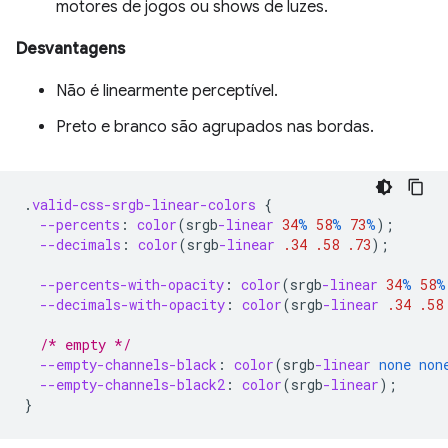
motores de jogos ou shows de luzes.
Desvantagens
Não é linearmente perceptível.
Preto e branco são agrupados nas bordas.
.
valid-css-srgb-linear-colors
{
--percents
:
color
(
srgb
-linear
34
%
58
%
73
%
);
--decimals
:
color
(
srgb
-linear
.34
.58
.73
);
--percents-with-opacity
:
color
(
srgb
-linear
34
%
58
%
--decimals-with-opacity
:
color
(
srgb
-linear
.34
.58
/* empty */
--empty-channels-black
:
color
(
srgb
-linear
none
non
--empty-channels-black2
:
color
(
srgb
-linear
);
}