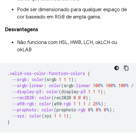
Pode ser dimensionado para qualquer espaço de
cor baseado em RGB de ampla gama.
Desvantagens
Não funciona com HSL, HWB, LCH, okLCH ou
okLAB
.
valid-css-color-function-colors
{
--srgb
:
color
(
srgb
1
1
1
);
--srgb-linear
:
color
(
srgb
-linear
100
%
100
%
100
%
/
--display-p3
:
color
(
display
-p3
1
1
1
);
--rec2020
:
color
(
rec2020
0
0
0
);
--a98-rgb
:
color
(
a98
-rgb
1
1
1
/
25
%
);
--prophoto
:
color
(
prophoto
-rgb
0
%
0
%
0
%
);
--xyz
:
color
(
xyz
1
1
1
);
}