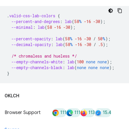
.
valid-css-lab-colors
{
--percent-and-degrees
:
lab
(
58
%
-16
-30
);
--minimal
:
lab
(
58
-16
-30
);
--percent-opacity
:
lab
(
58
%
-16
-30
/
50
%
);
--decimal-opacity
:
lab
(
58
%
-16
-30
/
.5
);
/* chromaless and hueless */
--empty-channels-white
:
lab
(
100
none
none
);
--empty-channels-black
:
lab
(
none
none
none
);
}
OKLCH
111
111
113
15.4
Browser Support