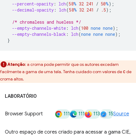
--percent-opacity
:
lch
(
58
%
32
241
/
50
%
);
--decimal-opacity
:
lch
(
58
%
32
241
/
.5
);
/* chromaless and hueless */
--empty-channels-white
:
lch
(
100
none
none
);
--empty-channels-black
:
lch
(
none
none
none
);
}
Atenção
:
a croma pode permitir que os autores excedam
facilmente a gama de uma tela. Tenha cuidado com valores de
de
C
croma altos.
LABORATÓRIO
111
111
113
15
Browser Support
Source
Outro espaço de cores criado para acessar a gama CIE,