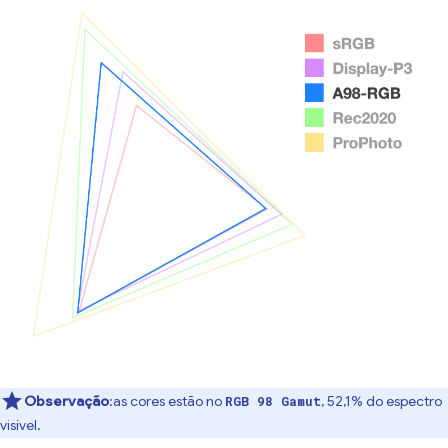
Observação
:as cores estão no
, 52,1% do espectro
RGB 98 Gamut
visível.