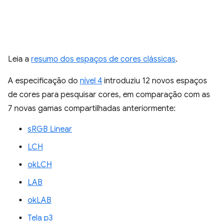
Leia a
resumo dos espaços de cores clássicas
.
A especificação do
nível 4
introduziu 12 novos espaços
de cores para pesquisar cores, em comparação com as
7 novas gamas compartilhadas anteriormente:
sRGB Linear
LCH
okLCH
LAB
okLAB
Tela p3