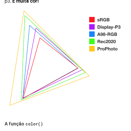
p3.
É muita cor!
A função
color(
)