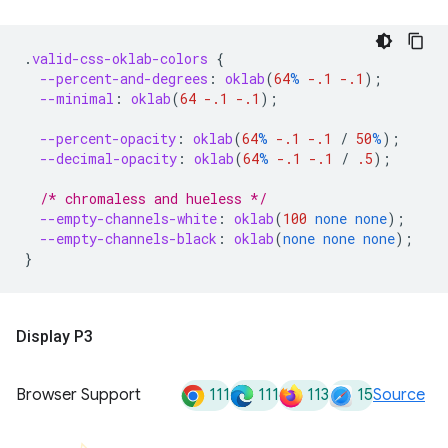
.
valid-css-oklab-colors
{
--percent-and-degrees
:
oklab
(
64
%
-.1
-.1
);
--minimal
:
oklab
(
64
-.1
-.1
);
--percent-opacity
:
oklab
(
64
%
-.1
-.1
/
50
%
);
--decimal-opacity
:
oklab
(
64
%
-.1
-.1
/
.5
);
/* chromaless and hueless */
--empty-channels-white
:
oklab
(
100
none
none
);
--empty-channels-black
:
oklab
(
none
none
none
);
}
Display P3
111
111
113
15
Browser Support
Source