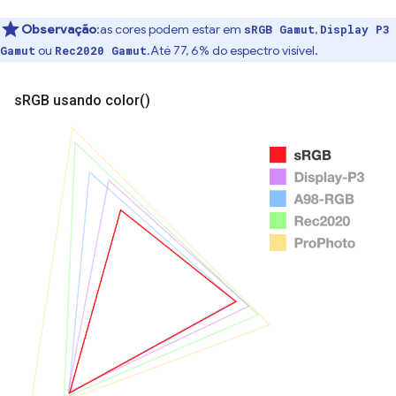
Observação
:as cores podem estar em
,
sRGB Gamut
Display P3
ou
.Até 77, 6% do espectro visível.
Gamut
Rec2020 Gamut
s
RGB usando
color(
)