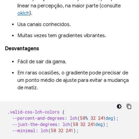
linear na percepção, na maior parte (consulte
oklch
).
Usa canais conhecidos.
Muitas vezes tem gradientes vibrantes.
Desvantagens
Fácil de sair da gama.
Em raras ocasiões, o gradiente pode precisar de
um ponto médio de ajuste para evitar a mudança
de matiz.
.
valid-css-lch-colors
{
--percent-and-degrees
:
lch
(
58
%
32
241
deg
);
--just-the-degrees
:
lch
(
58
32
241
deg
);
--minimal
:
lch
(
58
32
241
);