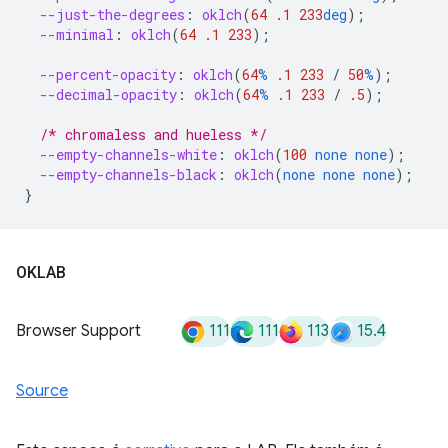
--just-the-degrees
:
oklch
(
64
.1
233
deg
);
--minimal
:
oklch
(
64
.1
233
);
--percent-opacity
:
oklch
(
64
%
.1
233
/
50
%
);
--decimal-opacity
:
oklch
(
64
%
.1
233
/
.5
);
/* chromaless and hueless */
--empty-channels-white
:
oklch
(
100
none
none
);
--empty-channels-black
:
oklch
(
none
none
none
);
}
OKLAB
111
111
113
15.4
Browser Support
Source