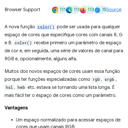
111
111
113
15
Browser Support
Source
A nova função
color()
pode ser usada para qualquer
espaço de cores que especifique cores com canais R, G
e B.
color()
recebe primeiro um parâmetro de espaço
de cor e, em seguida, uma série de valores de canal para
RGB e, opcionalmente, alguns alfa.
Muitos dos novos espaços de cores usam essa função
porque ter funções especializadas como
rgb
,
srgb
,
hsl
,
hwb
etc. estava se tornando uma lista longa. É
mais fácil ter o espaço de cores como um parâmetro.
Vantagens
Um espaço normalizado para acessar espaços de
cores que usam canais RGB.