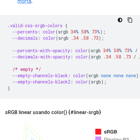
morta
.
.
valid-css-srgb-colors
{
--percents
:
color
(
srgb
34
%
58
%
73
%
);
--decimals
:
color
(
srgb
.34
.58
.73
);
--percents-with-opacity
:
color
(
srgb
34
%
58
%
73
%
/
--decimals-with-opacity
:
color
(
srgb
.34
.58
.73
/
/* empty */
--empty-channels-black
:
color
(
srgb
none
none
none
)
--empty-channels-black2
:
color
(
srgb
);
}
s
RGB linear usando
color(
) {#linear-srgb}