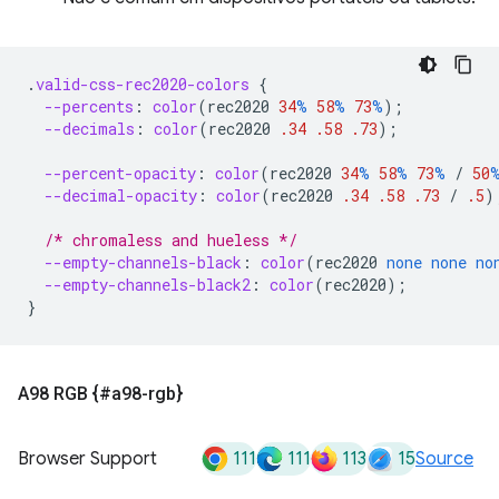
.
valid-css-rec2020-colors
{
--percents
:
color
(
rec2020
34
%
58
%
73
%
);
--decimals
:
color
(
rec2020
.34
.58
.73
);
--percent-opacity
:
color
(
rec2020
34
%
58
%
73
%
/
50
--decimal-opacity
:
color
(
rec2020
.34
.58
.73
/
.5
)
/* chromaless and hueless */
--empty-channels-black
:
color
(
rec2020
none
none
no
--empty-channels-black2
:
color
(
rec2020
);
}
A98 RGB {#a98-rgb}
111
111
113
15
Browser Support
Source