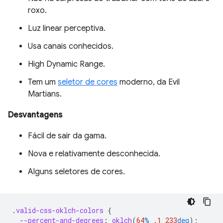
roxo.
Luz linear perceptiva.
Usa canais conhecidos.
High Dynamic Range.
Tem um
seletor de cores
moderno, da Evil
Martians.
Desvantagens
Fácil de sair da gama.
Nova e relativamente desconhecida.
Alguns seletores de cores.
.
valid-css-oklch-colors
{
--percent-and-degrees
:
oklch
(
64
%
.1
233
deg
);