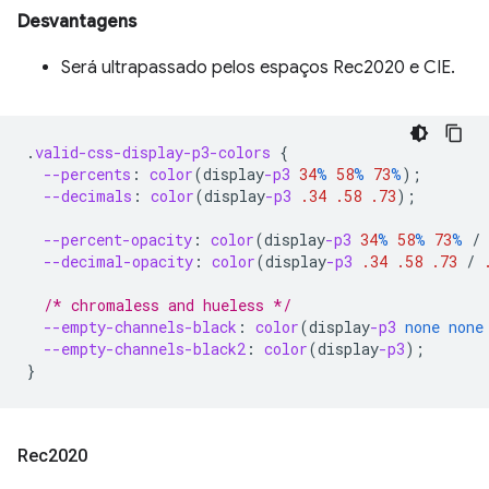
Desvantagens
Será ultrapassado pelos espaços Rec2020 e CIE.
.
valid-css-display-p3-colors
{
--percents
:
color
(
display
-p3
34
%
58
%
73
%
);
--decimals
:
color
(
display
-p3
.34
.58
.73
);
--percent-opacity
:
color
(
display
-p3
34
%
58
%
73
%
/
--decimal-opacity
:
color
(
display
-p3
.34
.58
.73
/
/* chromaless and hueless */
--empty-channels-black
:
color
(
display
-p3
none
none
--empty-channels-black2
:
color
(
display
-p3
);
}
Rec2020