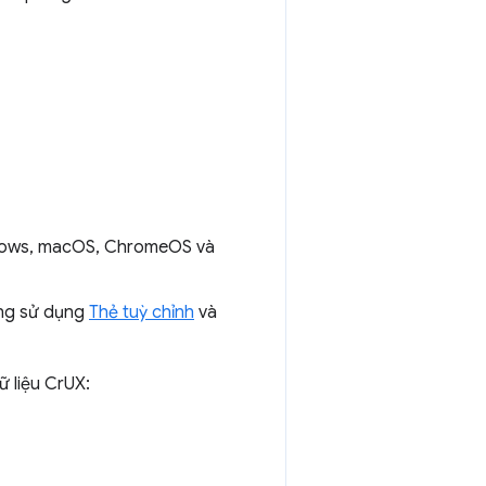
ndows, macOS, ChromeOS và
ộng sử dụng
Thẻ tuỳ chỉnh
và
 liệu CrUX: