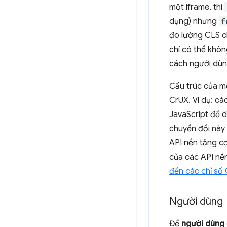
một iframe, thì
dụng) nhưng
f
đo lường CLS 
chí có thể khôn
cách người dùng
Cấu trúc của m
CrUX. Ví dụ: c
JavaScript để d
chuyển đổi này 
API nền tảng c
của các API nề
đến các chỉ số 
Người dùng
Để
người dùng