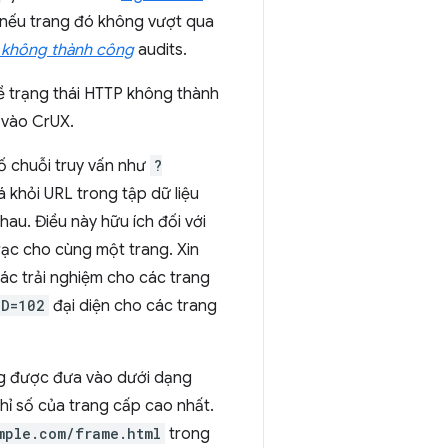
 nếu trang đó không vượt qua
P không thành công
audits.
về trạng thái HTTP không thành
 vào CrUX.
ố chuỗi truy vấn như
?
á khỏi URL trong tập dữ liệu
hau. Điều này hữu ích đối với
ạc cho cùng một trang. Xin
các trải nghiệm cho các trang
ID=102
đại diện cho các trang
ng được đưa vào dưới dạng
ỉ số của trang cấp cao nhất.
mple.com/frame.html
trong