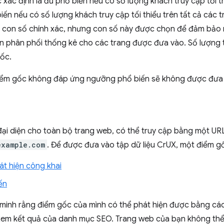
xác định là đủ phổ biến nếu có số lượng khách truy cập tối 
biến nếu có số lượng khách truy cập tối thiểu trên tất cả các
 lộ con số chính xác, nhưng con số này được chọn để đảm bảo
ản phân phối thống kê cho các trang được đưa vào. Số lượng tố
gốc.
iểm gốc không đáp ứng ngưỡng phổ biến sẽ không được đưa v
ại diện cho toàn bộ trang web, có thể truy cập bằng một UR
example.com
. Để được đưa vào tập dữ liệu CrUX, một điểm g
át hiện công khai
ến
minh rằng điểm gốc của mình có thể phát hiện được bằng cách
em kết quả của danh mục SEO. Trang web của bạn không thể