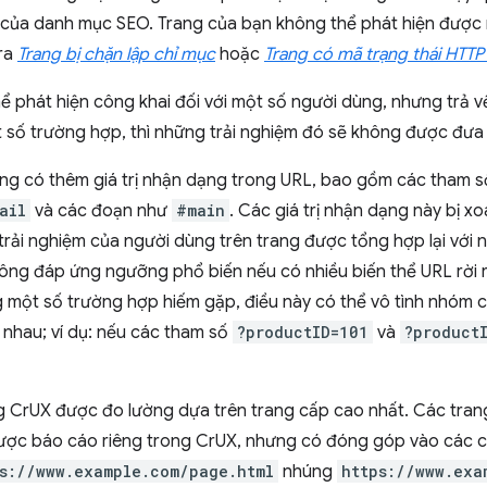
 của danh mục SEO. Trang của bạn không thể phát hiện được
tra
Trang bị chặn lập chỉ mục
hoặc
Trang có mã trạng thái HTT
ể phát hiện công khai đối với một số người dùng, nhưng trả 
 số trường hợp, thì những trải nghiệm đó sẽ không được đưa
ng có thêm giá trị nhận dạng trong URL, bao gồm các tham s
ail
và các đoạn như
#main
. Các giá trị nhận dạng này bị xo
trải nghiệm của người dùng trên trang được tổng hợp lại với n
ông đáp ứng ngưỡng phổ biến nếu có nhiều biến thể URL rời r
g một số trường hợp hiếm gặp, điều này có thể vô tình nhóm 
ới nhau; ví dụ: nếu các tham số
?productID=101
và
?product
g CrUX được đo lường dựa trên trang cấp cao nhất. Các tra
ược báo cáo riêng trong CrUX, nhưng có đóng góp vào các ch
s://www.example.com/page.html
nhúng
https://www.exa