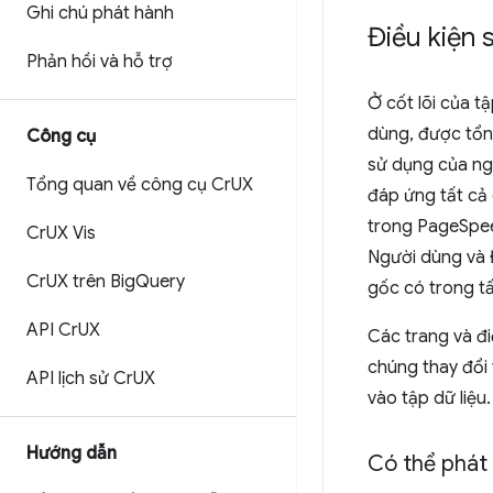
Ghi chú phát hành
Điều kiện 
Phản hồi và hỗ trợ
Ở cốt lõi của t
dùng, được tổn
Công cụ
sử dụng của ngư
Tổng quan về công cụ Cr
UX
đáp ứng tất cả 
trong PageSpee
Cr
UX Vis
Người dùng và 
Cr
UX trên Big
Query
gốc có trong tấ
API Cr
UX
Các trang và đ
chúng thay đổi 
API lịch sử Cr
UX
vào tập dữ liệu.
Hướng dẫn
Có thể phát 