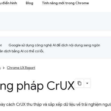
 điển hình
Blog
Tính năng mới trong Chrome
Google sử dụng công nghệ AI để dịch nội dung sang ngôn
ản dịch bằng AI có thể có lỗi.
s
Chrome UX Report
ng pháp Cr
UX
bày cách CrUX thu thập và sắp xếp dữ liệu về trải nghiệm ngư