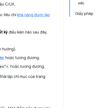
xác
iệu CrUX.
Giấy phép
c tiêu chí
khả năng được lập
ất kỳ
điều kiện nào sau đây,
n hướng).
der
hoặc tương đương.
dex">
hoặc tương đương.
thái lập chỉ mục của trang