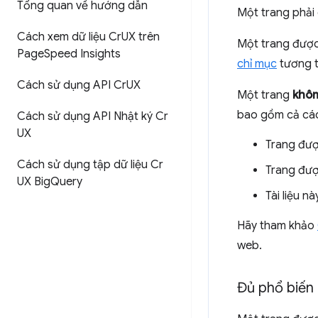
Tổng quan về hướng dẫn
Một trang phải 
Cách xem dữ liệu Cr
UX trên
Một trang được 
Page
Speed Insights
chỉ mục
tương t
Cách sử dụng API Cr
UX
Một trang
khôn
bao gồm cả các
Cách sử dụng API Nhật ký Cr
UX
Trang đượ
Cách sử dụng tập dữ liệu Cr
Trang đượ
UX Big
Query
Tài liệu 
Hãy tham khảo
web.
Đủ phổ biến