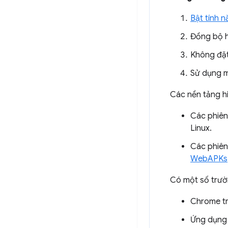
Bật tính 
Đồng bộ 
Không đặ
Sử dụng m
Các nền tảng hi
Các phiên
Linux.
Các phiên
WebAPKs
Có một số trườn
Chrome tr
Ứng dụng