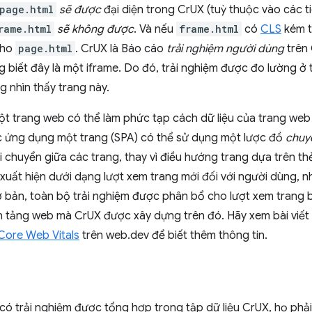
page.html
sẽ được
đại diện trong CrUX (tuỳ thuộc vào các ti
rame.html
sẽ không được
. Và nếu
frame.html
có
CLS
kém t
cho
page.html
. CrUX là Báo cáo
trải nghiệm người dùng
trên
g biết đây là một iframe. Do đó, trải nghiệm được đo lường ở
 nhìn thấy trang này.
ột trang web có thể làm phức tạp cách dữ liệu của trang web
ác ứng dụng một trang (SPA) có thể sử dụng một lược đồ
chuy
i chuyển giữa các trang, thay vì điều hướng trang dựa trên t
xuất hiện dưới dạng lượt xem trang mới đối với người dùng, 
ơ bản, toàn bộ trải nghiệm được phân bổ cho lượt xem trang 
n tảng web mà CrUX được xây dựng trên đó. Hãy xem bài viết
Core Web Vitals
trên web.dev để biết thêm thông tin.
có trải nghiệm được tổng hợp trong tập dữ liệu CrUX, họ phải