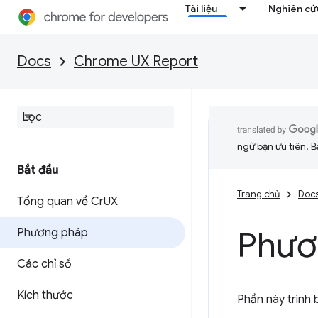
Tài liệu
Nghiên cứu
Docs
Chrome UX Report
ngữ bạn ưu tiên. B
Bắt đầu
Trang chủ
Doc
Tổng quan về Cr
UX
Phươ
Phương pháp
Các chỉ số
Kích thước
Phần này trình 