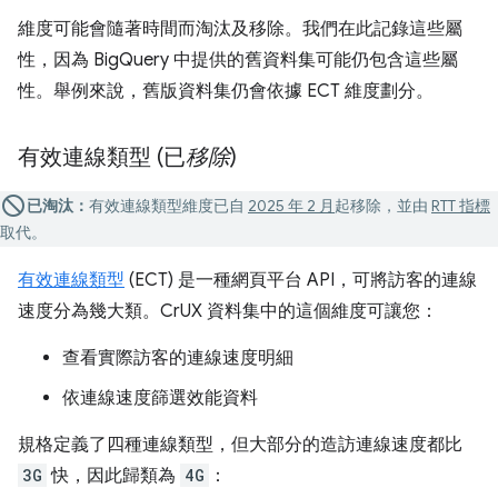
維度可能會隨著時間而淘汰及移除。我們在此記錄這些屬
性，因為 BigQuery 中提供的舊資料集可能仍包含這些屬
性。舉例來說，舊版資料集仍會依據 ECT 維度劃分。
有效連線類型 (已
移除
)
已淘汰：
有效連線類型維度已自
2025 年 2 月
起移除，並由
RTT 指標
取代。
有效連線類型
(ECT) 是一種網頁平台 API，可將訪客的連線
速度分為幾大類。CrUX 資料集中的這個維度可讓您：
查看實際訪客的連線速度明細
依連線速度篩選效能資料
規格定義了四種連線類型，但大部分的造訪連線速度都比
3G
快，因此歸類為
4G
：