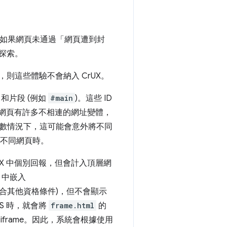
。如果網頁未通過「網頁遭到封
探索。
則這些體驗不會納入 CrUX。
) 和片段 (例如
#main
)。這些 ID
同網頁有許多不相連的網址變體，
數情況下，這可能會意外將不同
不同網頁時。
rUX 中個別回報，但會計入頂層網
me 中嵌入
符合其他資格條件)，但不會顯示
LS 時，就會將
frame.html
的
frame。因此，系統會根據使用