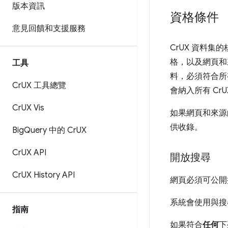
版本資訊
資格條件
意見回饋和支援服務
CrUX 資料
格，以及網頁和來源
工具
料，必須符合所
Cr
UX 工具總覽
會納入所有 Cr
Cr
UX Vis
如果網頁和來源
供收錄。
Big
Query 中的 Cr
UX
Cr
UX API
開放搜尋
Cr
UX History API
網頁必須可公開探
系統會使用與搜
指南
如果符合
任何
下