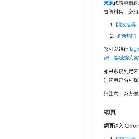
來源
代表整個網
告資料集，必須
開放搜尋
足夠熱門
您可以執行
Lig
鎖，無法編入索
如果系統判定來
別網頁是否可探
請注意，為方便
網頁
網頁
納入 Ch