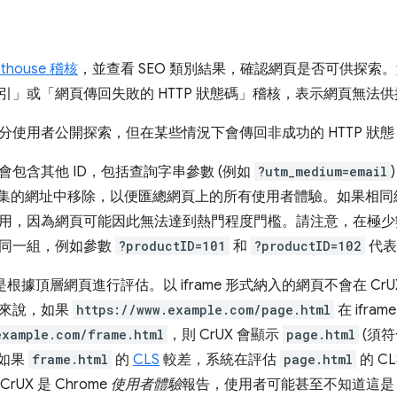
hthouse 稽核
，並查看 SEO 類別結果，確認網頁是否可供探索
引」
或「網頁傳回失敗的 HTTP 狀態碼」
稽核，表示網頁無法供
分使用者公開探索，但在某些情況下會傳回非成功的 HTTP 狀態，
會包含其他 ID，包括查詢字串參數 (例如
?utm_medium=email
 資料集的網址中移除，以便匯總網頁上的所有使用者體驗。如果相
用，因為網頁可能因此無法達到熱門程度門檻。請注意，在極少
同一組，例如參數
?productID=101
和
?productID=102
代表
頁是根據頂層網頁進行評估。以 iframe 形式納入的網頁不會在 C
例來說，如果
https://www.example.com/page.html
在 ifra
example.com/frame.html
，則 CrUX 會顯示
page.html
(須
如果
frame.html
的
CLS
較差，系統在評估
page.html
的 C
rUX 是 Chrome
使用者體驗
報告，使用者可能甚至不知道這是 i