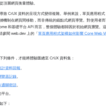
從頂層網頁衡量體驗。
 CrUX 資料的呈現方式變得複雜。舉例來說，單頁應用程式 (SPA)
換
機制在網頁間移動，而非傳統的錨點式網頁導覽。對使用者而
rome 和基礎平台 API 而言，整個體驗都歸因於初始網頁瀏覽。這
請參閱 web.dev 上的「
單頁應用程式架構如何影響 Core Web Vit
下列條件，才能將體驗匯總至 CrUX 資料集：
統計資料回報
。
瀏覽器記錄
。
步通關密語
。
的平台。
如下：