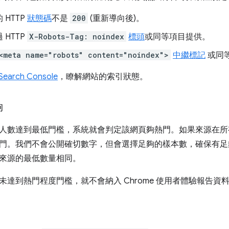
 HTTP
狀態碼
不是
200
(重新導向後)。
 HTTP
X-Robots-Tag: noindex
標頭
或同等項目提供。
<meta name="robots" content="noindex">
中繼標記
或同
Search Console
，瞭解網站的索引狀態。
夠
人數達到最低門檻，系統就會判定該網頁夠熱門。如果來源在所
門。我們不會公開確切數字，但會選擇足夠的樣本數，確保有足
來源的最低數量相同。
未達到熱門程度門檻，就不會納入 Chrome 使用者體驗報告資