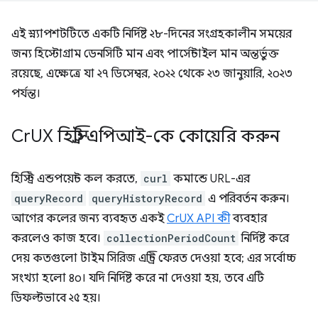
এই স্ন্যাপশটটিতে একটি নির্দিষ্ট ২৮-দিনের সংগ্রহকালীন সময়ের
জন্য হিস্টোগ্রাম ডেনসিটি মান এবং পার্সেন্টাইল মান অন্তর্ভুক্ত
রয়েছে, এক্ষেত্রে যা ২৭ ডিসেম্বর, ২০২২ থেকে ২৩ জানুয়ারি, ২০২৩
পর্যন্ত।
Cr
UX হিস্ট্রি এপিআই-কে কোয়েরি করুন
হিস্ট্রি এন্ডপয়েন্ট কল করতে,
curl
কমান্ডে URL-এর
queryRecord
queryHistoryRecord
এ পরিবর্তন করুন।
আগের কলের জন্য ব্যবহৃত একই
CrUX API কী
ব্যবহার
করলেও কাজ হবে।
collectionPeriodCount
নির্দিষ্ট করে
দেয় কতগুলো টাইম সিরিজ এন্ট্রি ফেরত দেওয়া হবে; এর সর্বোচ্চ
সংখ্যা হলো ৪০। যদি নির্দিষ্ট করে না দেওয়া হয়, তবে এটি
ডিফল্টভাবে ২৫ হয়।