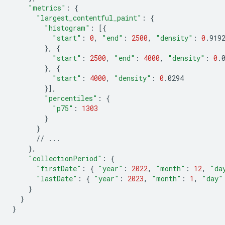
"metrics"
:
{
"largest_contentful_paint"
:
{
"histogram"
:
[{
"start"
:
0
,
"end"
:
2500
,
"density"
:
0
}
,
{
"start"
:
2500
,
"end"
:
4000
,
"density"
:
0
}
,
{
"start"
:
4000
,
"density"
:
0
}]
"percentiles"
:
{
"p75"
:
1303
}
}
//
}
"collectionPeriod"
:
{
"firstDate"
:
{
"year"
:
2022
,
"month"
:
12
,
"da
"lastDate"
:
{
"year"
:
2023
,
"month"
:
1
,
"day"
}
}
}