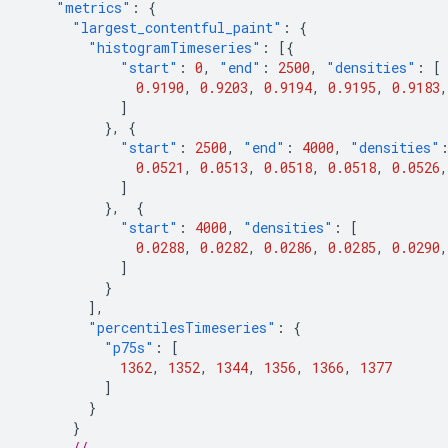
"metrics"
:
{
"largest_contentful_paint"
:
{
"histogramTimeseries"
:
[{
"start"
:
0
,
"end"
:
2500
,
"densities"
:
[
0.9190
,
0.9203
,
0.9194
,
0.9195
,
0.9183
,
]
},
{
"start"
:
2500
,
"end"
:
4000
,
"densities"
0.0521
,
0.0513
,
0.0518
,
0.0518
,
0.0526
,
]
},
{
"start"
:
4000
,
"densities"
:
[
0.0288
,
0.0282
,
0.0286
,
0.0285
,
0.0290
,
]
}
],
"percentilesTimeseries"
:
{
"p75s"
:
[
1362
,
1352
,
1344
,
1356
,
1366
,
1377
]
}
}
// ...