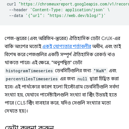
curl
"https://chromeuxreport.googleapis.com/v1/recor
--header
'Content-Type: application/json'
\
--data
'{"url": "https://web.dev/blog/"}'
পেজ-স্তরের (এবং অরিজিন-স্তরের) ঐতিহাসিক ডেটা CrUX-এর
বাকি অংশের মতোই
একই যোগ্যতার শর্তাবলীর
অধীন, এবং তাই
বিশেষ করে পেজগুলির একটি সম্পূর্ণ ঐতিহাসিক রেকর্ড নাও
থাকতে পারে। এই ক্ষেত্রে, "অনুপস্থিত" ডেটা
histogramTimeseries
ডেনসিটিগুলির জন্য
"NaN"
এবং
percentilesTimeseries
এর জন্য
null
দ্বারা চিহ্নিত করা
হবে। এই পার্থক্যের কারণ হলো হিস্টোগ্রাম ডেনসিটিগুলি সর্বদা
সংখ্যা হয়, যেখানে পার্সেন্টাইলগুলি সংখ্যা বা স্ট্রিং উভয়ই হতে
পারে (CLS স্ট্রিং ব্যবহার করে, যদিও সেগুলি সংখ্যার মতো
দেখতে হয়)।
ডেটা কল্পনা করুন