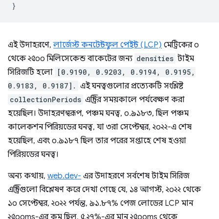
}
এই উদাহরণে,
লার্জেস্ট কনটেন্টফুল পেইন্ট (LCP)
মেট্রিকের ০
থেকে ২৫০০ মিলিসেকেন্ড বাকেটের জন্য
densities
টাইম
সিরিজটি হলো
[0.9190, 0.9203, 0.9194, 0.9195,
0.9183, 0.9187].
এই ঘনত্বগুলোর প্রত্যেকটি সংশ্লিষ্ট
collectionPeriods
এন্ট্রির সময়কালে পর্যবেক্ষণ করা
হয়েছিল। উদাহরণস্বরূপ, পঞ্চম ঘনত্ব, ০.৯১৮৩, ছিল পঞ্চম
কালেকশন পিরিয়ডের ঘনত্ব, যা ৩রা সেপ্টেম্বর, ২০২২-এ শেষ
হয়েছিল, এবং ০.৯১৮৭ ছিল তার পরের সপ্তাহে শেষ হওয়া
পিরিয়ডের ঘনত্ব।
অন্য কথায়,
web.dev-
এর উদাহরণে সর্বশেষ টাইম সিরিজ
এন্ট্রিগুলো বিশ্লেষণ করে দেখা গেছে যে, ১৪ আগস্ট, ২০২২ থেকে
১০ সেপ্টেম্বর, ২০২২ পর্যন্ত, ৯১.৮৭% পেজ লোডের LCP মান
২৫০০ms-এর কম ছিল, ৫.২৭%-এর মান ২৫০০ms থেকে