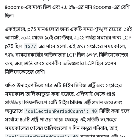
৪০০০ms-এর মধ্যে ছিল এবং ২.৮৫%-এর মান ৪০০০ms-এর বেশি
ছিল।
একইভাবে, p75 মানগুলোর জন্য একটি সময়-শৃঙ্খল রয়েছে: ১৪ই
আগস্ট, ২০২২ থেকে ১০ই সেপ্টেম্বর, ২০২২ পর্যন্ত সময়ের জন্য LCP
p75 ছিল
1377
এর মানে হলো, এই তথ্য সংগ্রহের সময়কালে,
৭৫% ব্যবহারকারীর অভিজ্ঞতার LCP ছিল ১৩৭৭ মিলিসেকেন্ডের
কম, এবং ২৫% ব্যবহারকারীর অভিজ্ঞতার LCP ছিল ১৩৭৭
মিলিসেকেন্ডের বেশি।
যদিও উদাহরণটিতে মাত্র ৬টি টাইম সিরিজ এন্ট্রি এবং সংগ্রহের
সময়কাল তালিকাভুক্ত করা হয়েছে, এপিআই থেকে প্রাপ্ত
প্রতিক্রিয়া ডিফল্টরূপে ২৫টি টাইম সিরিজ এন্ট্রি প্রদান করে এবং
অনুরোধে
"collectionPeriodCount": 40
নির্দিষ্ট করা হলে
সর্বোচ্চ ৪০টি এন্ট্রি পাওয়া যায়। যেহেতু এই প্রতিটি সংগ্রহের
সময়কালের শেষের তারিখগুলো ৭ দিন অন্তর শনিবার, তাই
"collectionPeriodCount": 40