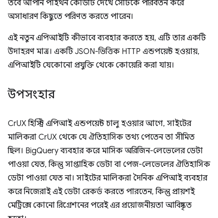
তবে আপনি পাইথন কোডটি দেখে সেটিকে পরিবর্তন করে
অসাধারণ কিছুতে পরিণত করতে পারেন।
এই নতুন এপিআইটি কীভাবে ব্যবহার করতে হয়, এটি তার একটি
উদাহরণ মাত্র। একটি JSON-ভিত্তিক HTTP এন্ডপয়েন্ট হওয়ায়,
এপিআইটি যেকোনো প্রযুক্তি থেকে কোয়েরি করা যায়।
উপসংহার
CrUX হিস্ট্রি এপিআই এন্ডপয়েন্ট চালু হওয়ার আগে, সাইটের
মালিকরা CrUX থেকে যে ঐতিহাসিক তথ্য পেতেন তা সীমিত
ছিল। BigQuery ব্যবহার করে মাসিক অরিজিন-লেভেলের ডেটা
পাওয়া যেত, কিন্তু সাপ্তাহিক ডেটা বা পেজ-লেভেলের ঐতিহাসিক
ডেটা পাওয়া যেত না। সাইটের মালিকরা দৈনিক এপিআই ব্যবহার
করে নিজেরাই এই ডেটা রেকর্ড করতে পারতেন, কিন্তু প্রায়শই
মেট্রিক্সে কোনো রিগ্রেশনের পরেই এর প্রয়োজনীয়তা আবিষ্কৃত