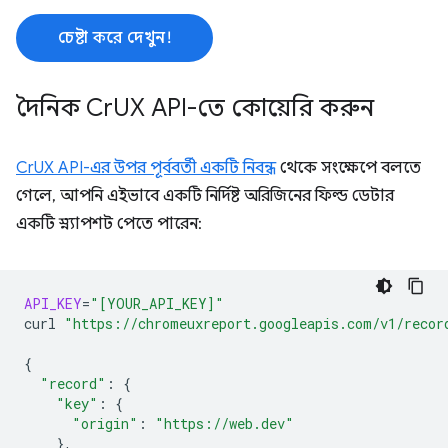
চেষ্টা করে দেখুন!
দৈনিক Cr
UX API-তে কোয়েরি করুন
CrUX API-এর উপর পূর্ববর্তী একটি নিবন্ধ
থেকে সংক্ষেপে বলতে
গেলে, আপনি এইভাবে একটি নির্দিষ্ট অরিজিনের ফিল্ড ডেটার
একটি স্ন্যাপশট পেতে পারেন:
API_KEY
=
"[YOUR_API_KEY]"
curl
"https://chromeuxreport.googleapis.com/v1/recor
{
"record"
:
{
"key"
:
{
"origin"
:
"https://web.dev"
}