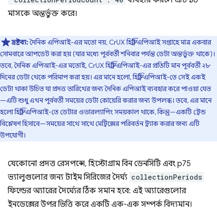
ব্যবহার করলে এটি ১০
মাসকে অন্তর্ভুক্ত করে।
দ্রষ্টব্য:
দৈনিক এপিআই-এর মতো নয়, CrUX হিস্ট্রি এপিআই সপ্তাহে মাত্র একবার
সোমবারে আপডেট করা হয় (যার মধ্যে পূর্ববর্তী শনিবার পর্যন্ত ডেটা অন্তর্ভুক্ত থাকে)।
তবে, দৈনিক এপিআই-এর মতোই, CrUX হিস্ট্রি এপিআই-এর প্রতিটি মান পূর্ববর্তী ২৮
দিনের ডেটা থেকে পরিমাপ করা হয়। এর মানে হলো, হিস্ট্রি এপিআই-তে সেই একই
ডেটা থাকা উচিত যা প্রদত্ত তারিখের জন্য দৈনিক এপিআই ব্যবহার করে পাওয়া যেত
—এটি শুধু এখন পূর্ববর্তী সময়ের ডেটা কোয়েরি করার জন্য উপলব্ধ। তবে, এর মানে
হলো হিস্ট্রি এপিআই-তে ডেটার ওভারল্যাপিং সময়কাল থাকে, কিন্তু—একটি ট্রেন্ড
বিশ্লেষণ হিসাবে—সময়ের সাথে সাথে মেট্রিক্সের পরিবর্তন ট্র্যাক করার জন্য এটি
উপযোগী।
যেকোনো প্রদত্ত রেসপন্সে, হিস্টোগ্রাম বিন ডেনসিটি এবং p75
ভ্যালুগুলোর জন্য টাইম সিরিজের দৈর্ঘ্য
collectionPeriods
ফিল্ডের অ্যারের দৈর্ঘ্যের ঠিক সমান হবে: এই অ্যারেগুলোর
ইনডেক্সের উপর ভিত্তি করে একটি এক-এক সম্পর্ক বিদ্যমান।